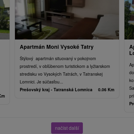
Apartmán Moni Vysoké Tatry
A
L
Štýlový apartmán situovaný v pokojnom
Ap
prostredí, v obľúbenom turistickom a lyžiarskom
do
stredisku vo Vysokých Tatrách, v Tatranskej
ko
Lomnici. Je súčasťou...
Sa
Prešovský kraj -
Tatranská Lomnica
0.06 Km
 Km
pr
Pr
načíst další