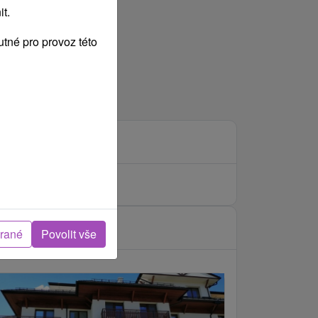
t.
tné pro provoz této
brané
Povolit vše