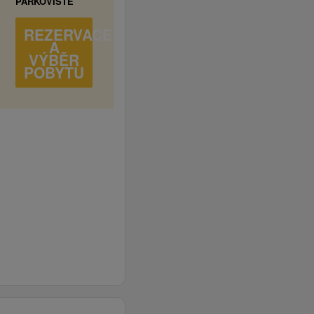
PARKOVIŠTĚ
REZERVACE
A
VÝBĚR
POBYTU