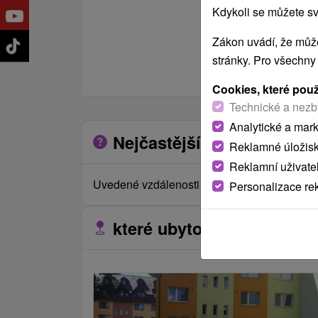
Kdykoli se můžete sv
Zákon uvádí, že může
stránky. Pro všechny
Cookies, které pou
Technické a nezb
Analytické a mar
Nejčastější otázky o zaříz
Reklamné úložis
Reklamní uživate
Uvedené vzdálenosti jsou měřeny vzdušnou č
Personalizace re
které ubytovací zařízení s