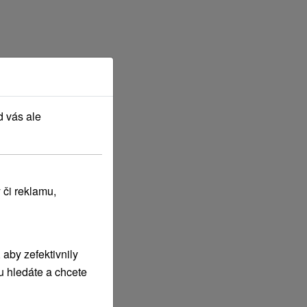
d vás ale
 či reklamu,
aby zefektivnily
u hledáte a chcete