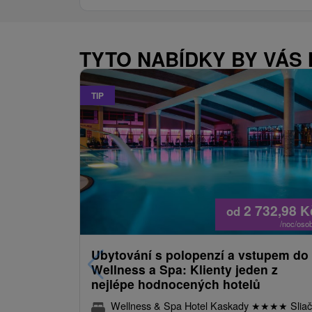
TYTO NABÍDKY BY VÁS
TIP
2 732,98
K
od
/noc/oso
Ubytování s polopenzí a vstupem do
Wellness a Spa: Klienty jeden z
nejlépe hodnocených hotelů
Wellness & Spa Hotel Kaskady
★
★
★
★
Sliač