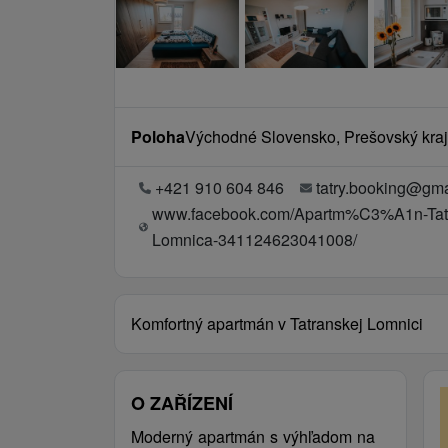
Poloha
Východné Slovensko, Prešovský kraj
+421 910 604 846
tatry.booking@gm
www.facebook.com/Apartm%C3%A1n-Ta
Lomnica-341124623041008/
Komfortný apartmán v Tatranskej Lomnici
O ZAŘÍZENÍ
Moderný apartmán s výhľadom na