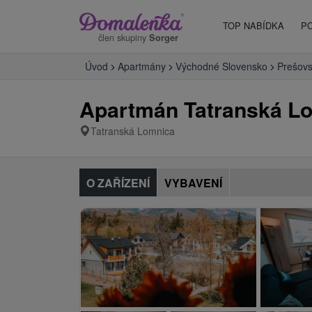
TOP NABÍDKA
P
člen skupiny
Sorger
Úvod
Apartmány
Východné Slovensko
Prešovs
Apartmán Tatranská Lo
Tatranská Lomnica
O ZAŘÍZENÍ
VYBAVENÍ