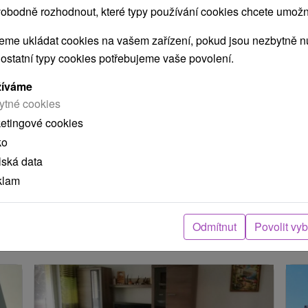
obodně rozhodnout, které typy používání cookies chcete umožni
me ukládat cookies na vašem zařízení, pokud jsou nezbytně nu
 ostatní typy cookies potřebujeme vaše povolení.
POKRAČOVAT
žíváme
ytné cookies
ketingové cookies
ení
ko
lská data
arou, skutečná délka cesty může být jiná.
klam
e nacházejí v blízkosti?
Odmítnut
Povolit vy