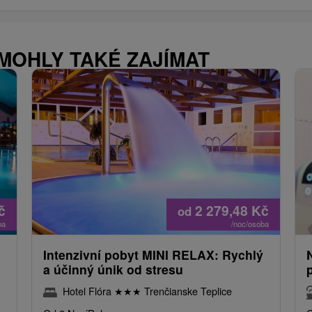
 MOHLY TAKÉ ZAJÍMAT
č
2 279,48
Kč
od
ba
/noc/osoba
Intenzivní pobyt MINI RELAX: Rychlý
a účinný únik od stresu
Hotel Flóra
★
★
★
Trenčianske Teplice