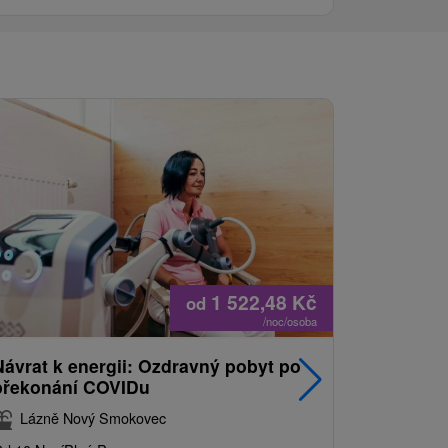
1 522,48
Kč
od
/noc/osoba
Návrat k energii: Ozdravný pobyt po
Nejprodá
překonání COVIDu
pobyt s
balíkem 
Lázně Nový Smokovec
Grand 