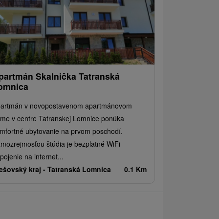
partmán Skalnička Tatranská
omnica
artmán v novopostavenom apartmánovom
me v centre Tatranskej Lomnice ponúka
mfortné ubytovanie na prvom poschodí.
mozrejmosťou štúdia je bezplatné WiFi
ipojenie na internet...
ešovský kraj -
Tatranská Lomnica
0.1 Km