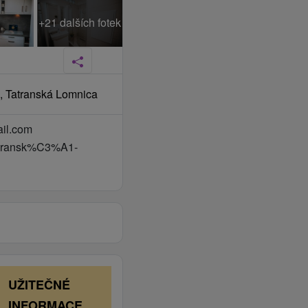
+21 dalších fotek
, Tatranská Lomnica
ail.com
transk%C3%A1-
UŽITEČNÉ
INFORMACE