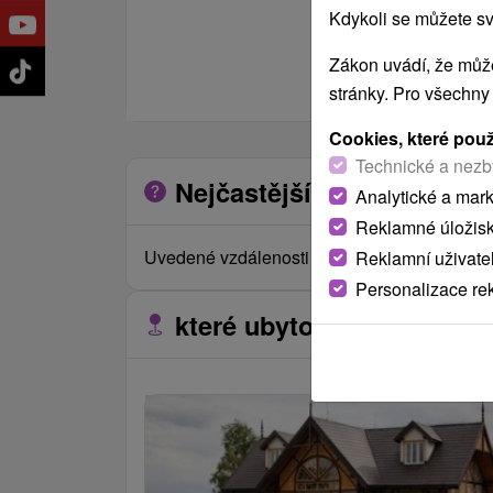
Kdykoli se můžete sv
Zákon uvádí, že může
stránky. Pro všechny
Cookies, které pou
Technické a nezb
Nejčastější otázky o zaříz
Analytické a mar
Reklamné úložis
Uvedené vzdálenosti jsou měřeny vzdušnou č
Reklamní uživate
Personalizace re
které ubytovací zařízení s