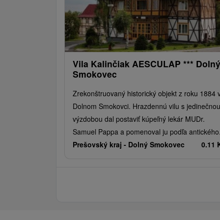
Vila Kalinčiak AESCULAP *** Doln
Smokovec
Zrekonštruovaný historický objekt z roku 1884 
Dolnom Smokovci. Hrazdennú vilu s jedinečno
výzdobou dal postaviť kúpeľný lekár MUDr.
Samuel Pappa a pomenoval ju podľa antického.
Prešovský kraj -
Dolný Smokovec
0.11