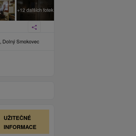
+12 dalších fotek
j, Dolný Smokovec
UŽITEČNÉ
INFORMACE