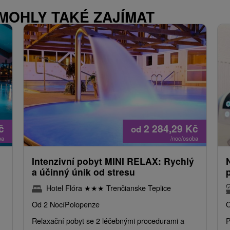
 MOHLY TAKÉ ZAJÍMAT
č
2 284,29
Kč
od
ba
/noc/osoba
Intenzivní pobyt MINI RELAX: Rychlý
a účinný únik od stresu
Hotel Flóra
★
★
★
Trenčianske Teplice
Od 2 Nocí
Polopenze
O
Relaxační pobyt se 2 léčebnými procedurami a
P