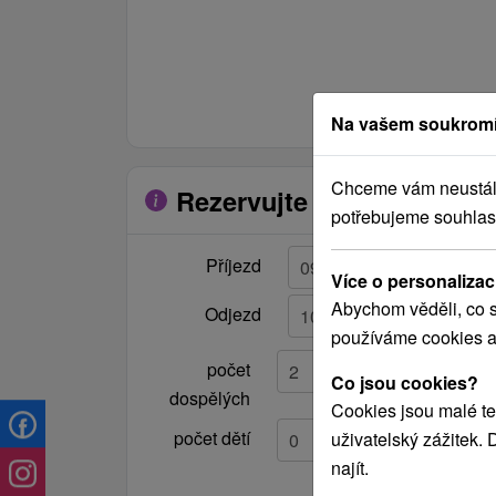
kuchyňa, kúpeľňa s WC,
ústredné kúrenie
Romantický apartmán
(7+0)
tri spálne, romantická,
Na vašem soukromí
srdiečková, slnečnicová, 2
kúpeľne s WC, kuchyňa,
Chceme vám neustále 
Rezervujte si pobyt
plazmový televízor v izbách,
potřebujeme souhlas
WiFi
Příjezd
Více o personalizac
Abychom věděli, co s
Odjezd
používáme cookies a
počet
Co jsou cookies?
dospělých
Cookies jsou malé te
počet dětí
uživatelský zážitek.
najít.