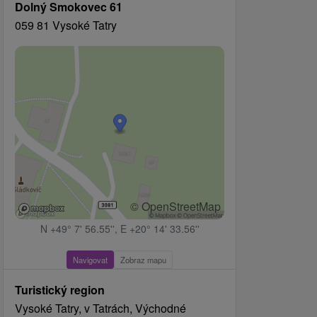
Dolný Smokovec 61
059 81 Vysoké Tatry
© OpenStreetMap
N +49° 7' 56.55'', E +20° 14' 33.56''
Navigovat
Zobraz mapu
Turistický region
Vysoké Tatry, v Tatrách, Východné