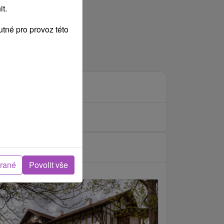
t.
tné pro provoz této
brané
Povolit vše