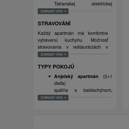
Lomnica len 6 km. Štrbské Pleso
aktívnych i pasívnych
Tatranskej elektrickej
je vzdialené od ubytovania 20 km.
návštevníkov Tatier.
železnice (TEŽ) je
ZOBRAZIT VÍCE
vzdialená 400 m od
STRAVOVÁNÍ
ubytovania.
Každý apartmán má komfortne
vybavenú kuchyňu. Možnosť
stravovania v reštauráciách v
blízkom okolí ubytovania.
ZOBRAZIT VÍCE
TYPY POKOJŮ
Anjelský apartmán
(2+1
dieťa)
spálňa s baldachýnom,
obývacia miestnosť s krbom,
ZOBRAZIT VÍCE
veľký balkón s krásnym
výhľadom na Tatry,
plazmová televízia, WiFi,
komfortne zariadená