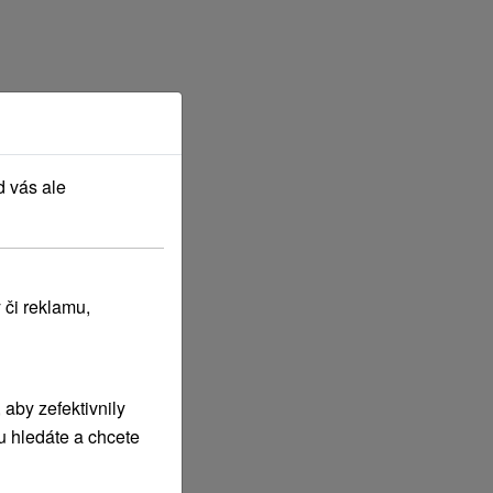
d vás ale
 či reklamu,
aby zefektivnily
u hledáte a chcete