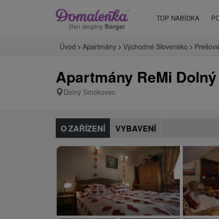
TOP NABÍDKA
P
člen skupiny
Sorger
Úvod
Apartmány
Východné Slovensko
Prešovs
Apartmány ReMi Doln
Dolný Smokovec
O ZAŘÍZENÍ
VYBAVENÍ