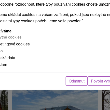
obodně rozhodnout, které typy používání cookies chcete umožni
me ukládat cookies na vašem zařízení, pokud jsou nezbytně nu
POKRAČOVAT
 ostatní typy cookies potřebujeme vaše povolení.
žíváme
ytné cookies
ení
ketingové cookies
ko
arou, skutečná délka cesty může být jiná.
lská data
klam
e nacházejí v blízkosti?
Odmítnut
Povolit vy