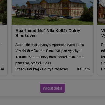
ý
Apartment Nr.4 Vila Kollár Dolný
V
Smokovec
V
v
Apartmán je situovaný v Apartmánovom dome
Pr
u
Vila Kollár v Dolnom Smokovci pod Vysokými
ná
Tatrami. Apartmánový dom, Národná kultúrná
kr
..
pamiatka, prešiel v roku...
Sm
 Km
Prešovský kraj -
Dolný Smokovec
0.18 Km
Pr
načíst další