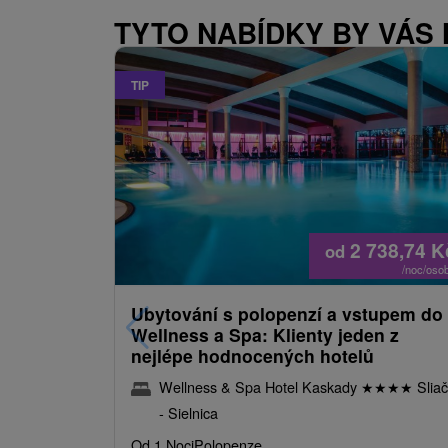
TYTO NABÍDKY BY VÁS
TIP
2 738,74
K
od
/noc/oso
Ubytování s polopenzí a vstupem do
Wellness a Spa: Klienty jeden z
nejlépe hodnocených hotelů
Wellness & Spa Hotel Kaskady
★
★
★
★
Sliač
- Sielnica
Od 1 Noci
Polopenze