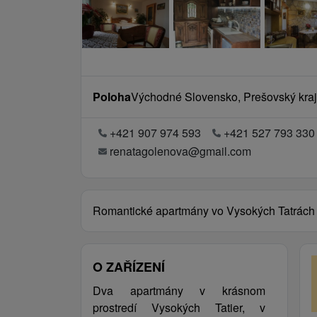
Poloha
Východné Slovensko, Prešovský kra
+421 907 974 593
+421 527 793 330
renatagolenova@gmail.com
Romantické apartmány vo Vysokých Tatrách
O ZAŘÍZENÍ
Dva apartmány v krásnom
prostredí Vysokých Tatier, v