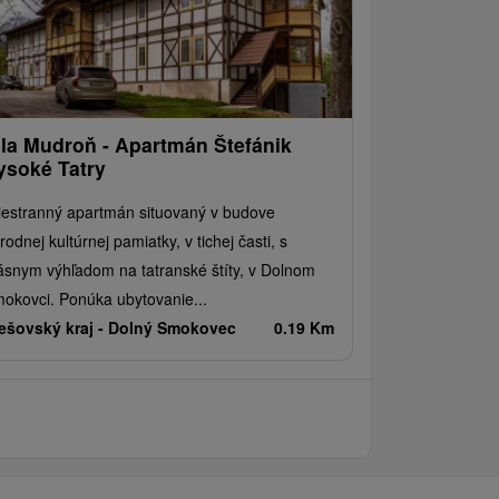
ila Mudroň - Apartmán Štefánik
ysoké Tatry
iestranný apartmán situovaný v budove
rodnej kultúrnej pamiatky, v tichej časti, s
ásnym výhľadom na tatranské štíty, v Dolnom
okovci. Ponúka ubytovanie...
ešovský kraj -
Dolný Smokovec
0.19 Km