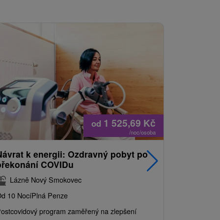
1 525,69
Kč
od
/noc/osoba
Návrat k energii: Ozdravný pobyt po
Nejprodá
překonání COVIDu
pobyt s
balíkem 
Lázně Nový Smokovec
Grand 
d 10 Nocí
Plná Penze
Od 2 Nocí
Al
ostcovidový program zaměřený na zlepšení