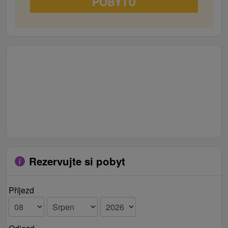
POBYTU
minibare nad schodiskom sú mikrovlnná
rúra, rýchlovarná kanvica, chladnička,
stolovacie náčinie, poháre, šálky. Výhľad z
izby je na Lomnický štít a orientovaný na
sever.
izba 3 / 2 + 2
dve samostatné postele s možnosťou ich
spojenia a jedna rozťahovacia sedacia
súprava, skriňa, televízny stolík, veľká
skriňová zostava, nočný stolík, nočná lampa,
konferenčný stolík, LCD 32" televízor s
programami v HD kvalite. V kúpeľni je
masážny sprchovací box, WC, umývadlo,
Rezervujte si pobyt
zrkadlo a ďalšie doplnky. K dispozícii pri
minibare nad schodiskom sú mikrovlnná
Příjezd
rúra, rýchlovarná kanvica, chladnička,
stolovacie náčinie, poháre, šálky. Výhľad z
izby je na Lomnický štít a orientovaný na