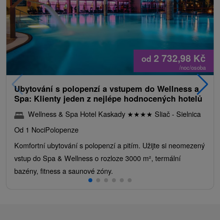
2 732,98
Kč
od
/noc/osoba
Ubytování s polopenzí a vstupem do Wellness a
Spa: Klienty jeden z nejlépe hodnocených hotelů
Wellness & Spa Hotel Kaskady
★
★
★
★
Sliač - Sielnica
Od 1 Noci
Polopenze
Komfortní ubytování s polopenzí a pitím. Užijte si neomezený
vstup do Spa & Wellness o rozloze 3000 m², termální
bazény, fitness a saunové zóny.