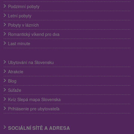
Podzimní pobyty
Letní pobyty
Pobyty v lázních
Romantický víkend pro dva
Last minute
Ubytování na Slovensku
Atrakcie
Blog
Súťaže
Kvíz Slepá mapa Slovenska
Prihlásenie pre ubytovateľa
SOCIÁLNÍ SÍTĚ A ADRESA