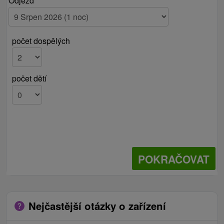
Odjezd
sever.
izba 4 / 2 + 1
manželská posteľ a jedna prístelka, skriňová
počet dospělých
zostava z troch samostatných častí,
taburetka, nočný stolík, konferenčný
stolík,nočná lampa, LCD 32" televízor s
počet dětí
programami v HD kvalite. V kúpeľni je
sprchovací kút, WC, umývadlo, zrkadlá a
ďalšie doplnky. K dispozícii pri minibare nad
schodiskom sú mikrovlnná rúra, rýchlovarná
kanvica, chladnička, stolovacie náčinie,
poháre a šálky. Výhľad z izby je do parku
smerom na juh.
POKRAČOVAT
VIP apartmán / 2 + 3
jedna veľká manželská posteľ a tri prístelky
/jedno rozťahovacie kreslo a jedna
Nejčastější otázky o zařízení
rozťahovacia sedacia súprava/, trojdverová
skriňa, drevená komoda, kozmetický stolík s