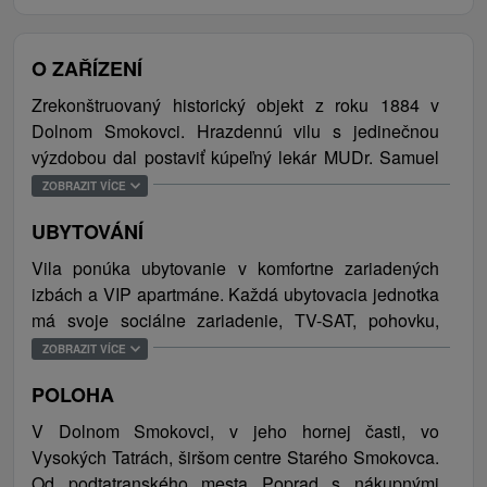
O ZAŘÍZENÍ
Zrekonštruovaný historický objekt z roku 1884 v
Dolnom Smokovci. Hrazdennú vilu s jedinečnou
výzdobou dal postaviť kúpeľný lekár MUDr. Samuel
Pappa a pomenoval ju podľa antického boha
ZOBRAZIT VÍCE
lekárstva, Aesculap. Národná kultúrna pamiatka s
UBYTOVÁNÍ
grafitovou výzdobou prešla v roku 2011 rozsiahlou
rekonštrukciou a modernizáciou interiéru, ako aj
Vila ponúka ubytovanie v komfortne zariadených
prestavbou sedlovej strechy, v ktorej vznikli 4
izbách a VIP apartmáne. Každá ubytovacia jednotka
apartmány. V prízemí vily je samostatná bytová
má svoje sociálne zariadenie, TV-SAT, pohovku,
jednotka, na poschodí a v podkrovnej časti sa
kvalitné matrace s antialergickým poťahom v
ZOBRAZIT VÍCE
nachádza relaxačno-rekondičné zariadenie s
kombinácii s kokosovou vrstvou, letnou a zimnou
možnosťou ubytovania. Hosťom ponúka izby
POLOHA
stranou, antialergické paplóny a podušky. Celková
s vlastným sociálnym zariadením, terasu, záhradu
kapacita ubytovania je 19 osôb.
V Dolnom Smokovci, v jeho hornej časti, vo
s grilom ako aj uschovňu batožiny a lyží. V celom
Vysokých Tatrách, širšom centre Starého Smokovca.
objekte je bezplatne WiFi pripojenie a možnosť
Od podtatranského mesta Poprad s nákupnými