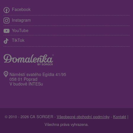
Facebook
Instagram
YouTube
TikTok
Náměstí svatého Egídia 41/95
058 01 Poprad
V budově INTESu
© 2010 - 2026 CA SORGER -
Všeobecné obchodní podmínky
-
Kontakt
|
Všechna práva vyhrazena.