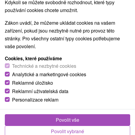
Navigovat do místa
Kdykoli se můžete svobodně rozhodnout, které typy
používání cookies chcete umožnit.
O ZAŘÍZENÍ
VYBAVENÍ
Zákon uvádí, že můžeme ukládat cookies na vašem
zařízení, pokud jsou nezbytně nutné pro provoz této
stránky. Pro všechny ostatní typy cookies potřebujeme
vaše povolení.
Cookies, které používáme
Technické a nezbytné cookies
Analytické a marketingové cookies
Reklamné úložisko
Reklamní uživatelská data
Personalizace reklam
Povolit vše
Povolit vybrané