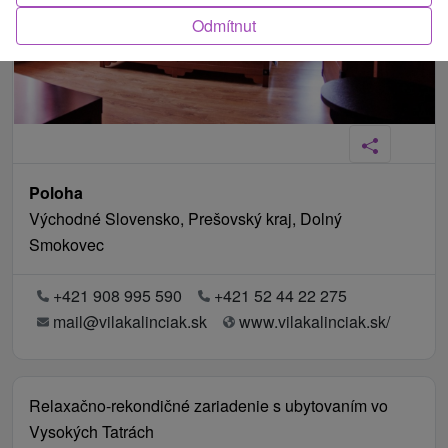
Odmítnut
Poloha
Východné Slovensko, Prešovský kraj, Dolný
Smokovec
+421 908 995 590
+421 52 44 22 275
mail@vilakalinciak.sk
www.vilakalinciak.sk/
Relaxačno-rekondičné zariadenie s ubytovaním vo
Vysokých Tatrách