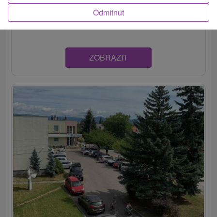
Penzión v tichom prostredí obľúbeného mestečka
Odmítnut
Bojnice, v krásnej prírode. Ponúka komfortné...
ZOBRAZIT