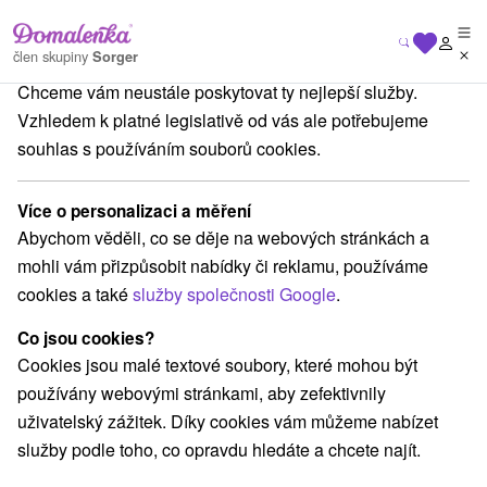
Na vašem soukromí nám záleží
člen skupiny
Sorger
Chceme vám neustále poskytovat ty nejlepší služby.
Apartmány
Západné Slovensko
Trenčiansky kraj
Bojnice
Vzhledem k platné legislativě od vás ale potřebujeme
souhlas s používáním souborů cookies.
Apartmány Bojnice
Více o personalizaci a měření
Kategorie
Abychom věděli, co se děje na webových stránkách a
mohli vám přizpůsobit nabídky či reklamu, používáme
Všechny kategorie
Hotely na Slovensku
(10)
cookies a také
služby společnosti Google
.
Apartmány
Chaty na prenájom
Drevenice
(10)
(3)
(2)
Penzióny
Priváty
Ubytovne
(14)
(3)
(1)
Co jsou cookies?
Cookies jsou malé textové soubory, které mohou být
používány webovými stránkami, aby zefektivnily
Vyberte lokalitu nebo termín
uživatelský zážitek. Díky cookies vám můžeme nabízet
služby podle toho, co opravdu hledáte a chcete najít.
TOP - NEJPRODÁVANĚJŠÍ
NEJLEVNĚJŠ
VŠECHNY