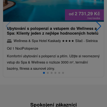
2 731,29
Kč
od
/noc/osoba
Ubytování s polopenzí a vstupem do Wellness a
Spa: Klienty jeden z nejlépe hodnocených hotelů
Wellness & Spa Hotel Kaskady
★
★
★
★
Sliač - Sielnica
Od 1 Noci
Polopenze
Komfortní ubytování s polopenzí a pitím. Užijte si neomezený
vstup do Spa & Wellness o rozloze 3000 m², termální
bazény, fitness a saunové zóny.
Spokojení zákazníci