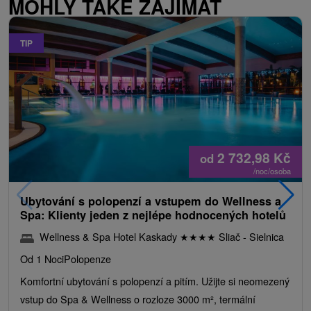
MOHLY TAKÉ ZAJÍMAT
TIP
2 732,98
Kč
od
/noc/osoba
Ubytování s polopenzí a vstupem do Wellness a
Spa: Klienty jeden z nejlépe hodnocených hotelů
Wellness & Spa Hotel Kaskady
★
★
★
★
Sliač - Sielnica
Od 1 Noci
Polopenze
Komfortní ubytování s polopenzí a pitím. Užijte si neomezený
vstup do Spa & Wellness o rozloze 3000 m², termální