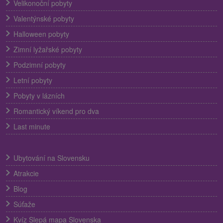
Velikonoční pobyty
Valentýnské pobyty
Halloween pobyty
Zimní lyžařské pobyty
Podzimní pobyty
Letní pobyty
Pobyty v lázních
Romantický víkend pro dva
Last minute
Ubytování na Slovensku
Atrakcie
Blog
Súťaže
Kvíz Slepá mapa Slovenska