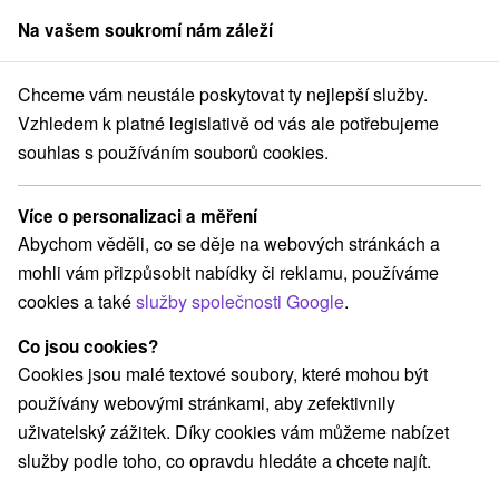
Na vašem soukromí nám záleží
člen skupiny
Sorger
Chceme vám neustále poskytovat ty nejlepší služby.
Drevenice
Západné Slovensko
Trenčiansky kraj
Bojnice
Vzhledem k platné legislativě od vás ale potřebujeme
souhlas s používáním souborů cookies.
Drevenice Bojnice
Více o personalizaci a měření
Kategorie
Abychom věděli, co se děje na webových stránkách a
mohli vám přizpůsobit nabídky či reklamu, používáme
Všechny kategorie
Hotely na Slovensku
(10)
cookies a také
služby společnosti Google
.
Apartmány
Chaty na prenájom
Drevenice
(10)
(3)
(2)
Penzióny
Priváty
Ubytovne
(14)
(3)
(1)
Co jsou cookies?
Cookies jsou malé textové soubory, které mohou být
používány webovými stránkami, aby zefektivnily
Vyberte lokalitu nebo termín
uživatelský zážitek. Díky cookies vám můžeme nabízet
služby podle toho, co opravdu hledáte a chcete najít.
NEJLEVNĚJŠÍ
NEJDRAŽŠÍ
PODLE H
VŠECHNY