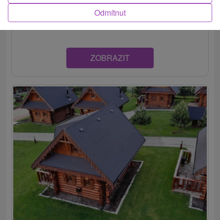
Štýlovo zariadená chata s príjemnou atmosférou ponúka
Odmítnut
komfortné ubytovanie v rekreačnej oblasti...
ZOBRAZIT