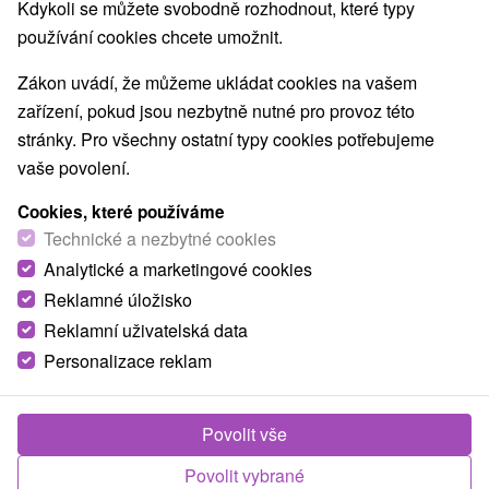
Kdykoli se můžete svobodně rozhodnout, které typy
používání cookies chcete umožnit.
Zákon uvádí, že můžeme ukládat cookies na vašem
zařízení, pokud jsou nezbytně nutné pro provoz této
stránky. Pro všechny ostatní typy cookies potřebujeme
TYTO NABÍDKY BY VÁS
vaše povolení.
MOHLY TAKÉ ZAJÍMAT
Cookies, které používáme
Technické a nezbytné cookies
TIP
Analytické a marketingové cookies
Reklamné úložisko
Reklamní uživatelská data
Personalizace reklam
2 738,74
Kč
od
Povolit vše
/noc/osoba
Povolit vybrané
Ubytování s polopenzí a vstupem do Wellness a