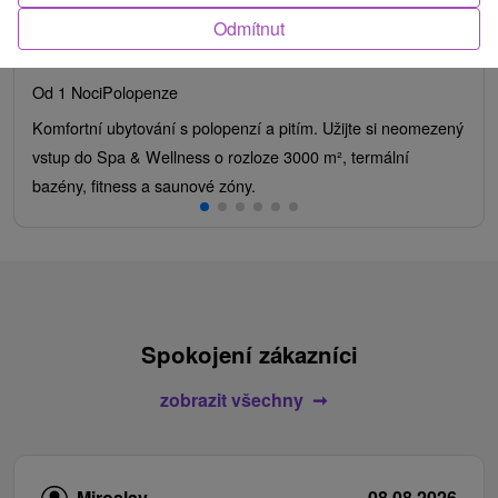
Spa: Klienty jeden z nejlépe hodnocených hotelů
Odmítnut
Wellness & Spa Hotel Kaskady
★
★
★
★
Sliač - Sielnica
Od 1 Noci
Polopenze
Komfortní ubytování s polopenzí a pitím. Užijte si neomezený
vstup do Spa & Wellness o rozloze 3000 m², termální
bazény, fitness a saunové zóny.
Spokojení zákazníci
zobrazit všechny
Miroslav
08.08.2026