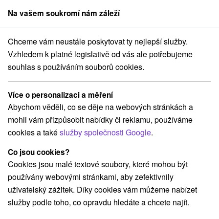
Na vašem soukromí nám záleží
člen skupiny
Sorger
Chceme vám neustále poskytovat ty nejlepší služby.
Apartmány
Stredné Slovensko
Žilinský kraj
Horná Lehota
Vzhledem k platné legislativě od vás ale potřebujeme
souhlas s používáním souborů cookies.
Apartmány Horná Lehota
Více o personalizaci a měření
Kategorie
Abychom věděli, co se děje na webových stránkách a
mohli vám přizpůsobit nabídky či reklamu, používáme
Všechny kategorie
Chaty na prenájom
(1)
cookies a také
služby společnosti Google
.
Ubytovne
(1)
Co jsou cookies?
Cookies jsou malé textové soubory, které mohou být
Vyberte lokalitu nebo termín
používány webovými stránkami, aby zefektivnily
uživatelský zážitek. Díky cookies vám můžeme nabízet
NEJLEVNĚJŠÍ
NEJDRAŽŠÍ
PODLE H
VŠECHNY
služby podle toho, co opravdu hledáte a chcete najít.