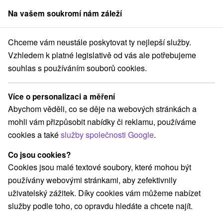
Na vašem soukromí nám záleží
člen skupiny
Sorger
Chceme vám neustále poskytovat ty nejlepší služby.
ání na Slovensku
Stredné Slovensko
Žilinský kraj
Horná Lehota
Vzhledem k platné legislativě od vás ale potřebujeme
souhlas s používáním souborů cookies.
Ubytování Horná Lehota
Více o personalizaci a měření
Kategorie
Abychom věděli, co se děje na webových stránkách a
mohli vám přizpůsobit nabídky či reklamu, používáme
Všechny kategorie
Chaty na prenájom
(1)
cookies a také
služby společnosti Google
.
Ubytovne
(1)
Co jsou cookies?
Cookies jsou malé textové soubory, které mohou být
Vyberte lokalitu nebo termín
používány webovými stránkami, aby zefektivnily
uživatelský zážitek. Díky cookies vám můžeme nabízet
NEJLEVNĚJŠÍ
NEJDRAŽŠÍ
PODLE H
VŠECHNY
služby podle toho, co opravdu hledáte a chcete najít.