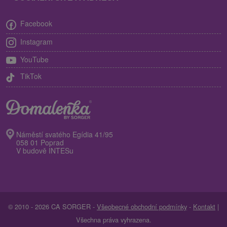
Facebook
Instagram
YouTube
TikTok
Náměstí svatého Egídia 41/95
058 01 Poprad
V budově INTESu
© 2010 - 2026 CA SORGER -
Všeobecné obchodní podmínky
-
Kontakt
|
Všechna práva vyhrazena.