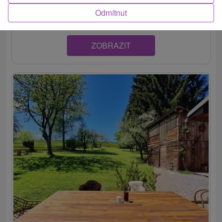
druhom poschodí obecnej základnej školy s pekným...
Odmítnut
ZOBRAZIT