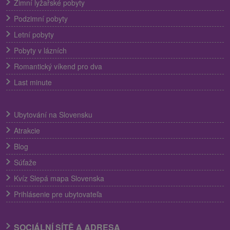
Zimní lyžařské pobyty
Podzimní pobyty
Letní pobyty
Pobyty v lázních
Romantický víkend pro dva
Last minute
Ubytování na Slovensku
Atrakcie
Blog
Súťaže
Kvíz Slepá mapa Slovenska
Prihlásenie pre ubytovateľa
SOCIÁLNÍ SÍTĚ A ADRESA