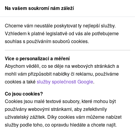
Na vašem soukromí nám záleží
člen skupiny
Sorger
Chceme vám neustále poskytovat ty nejlepší služby.
Apartmány
Východné Slovensko
Košický kraj
Mlynky
Vzhledem k platné legislativě od vás ale potřebujeme
souhlas s používáním souborů cookies.
Apartmány Mlynky
Více o personalizaci a měření
Kategorie
Abychom věděli, co se děje na webových stránkách a
mohli vám přizpůsobit nabídky či reklamu, používáme
Všechny kategorie
Apartmány
(3)
cookies a také
služby společnosti Google
.
Chaty na prenájom
Penzióny
Priváty
(8)
(2)
(2)
Co jsou cookies?
Cookies jsou malé textové soubory, které mohou být
Vyberte lokalitu nebo termín
používány webovými stránkami, aby zefektivnily
uživatelský zážitek. Díky cookies vám můžeme nabízet
NEJLEVNĚJŠÍ
NEJDRAŽŠÍ
PODLE H
VŠECHNY
služby podle toho, co opravdu hledáte a chcete najít.