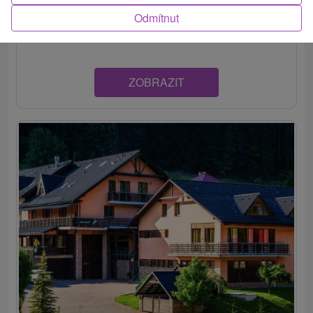
lyžiarskych stredísk a vodnej priehrady Palcmanská
Odmítnut
Maša...
ZOBRAZIT