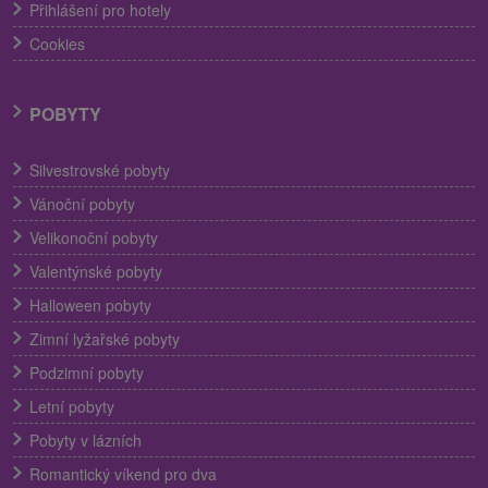
Přihlášení pro hotely
Cookies
POBYTY
Silvestrovské pobyty
Vánoční pobyty
Velikonoční pobyty
Valentýnské pobyty
Halloween pobyty
Zimní lyžařské pobyty
Podzimní pobyty
Letní pobyty
Pobyty v lázních
Romantický víkend pro dva