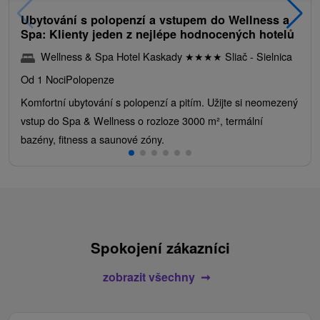
Ubytování s polopenzí a vstupem do Wellness a
Spa: Klienty jeden z nejlépe hodnocených hotelů
Wellness & Spa Hotel Kaskady
★
★
★
★
Sliač - Sielnica
Od 1 Noci
Polopenze
Komfortní ubytování s polopenzí a pitím. Užijte si neomezený
vstup do Spa & Wellness o rozloze 3000 m², termální
bazény, fitness a saunové zóny.
Spokojení zákazníci
zobrazit všechny