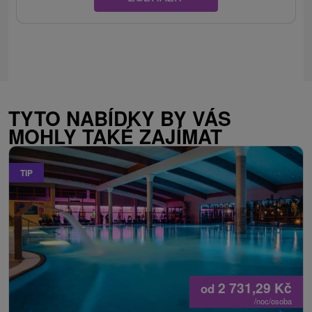
TYTO NABÍDKY BY VÁS
MOHLY TAKÉ ZAJÍMAT
TIP
2 731,29
Kč
od
/noc/osoba