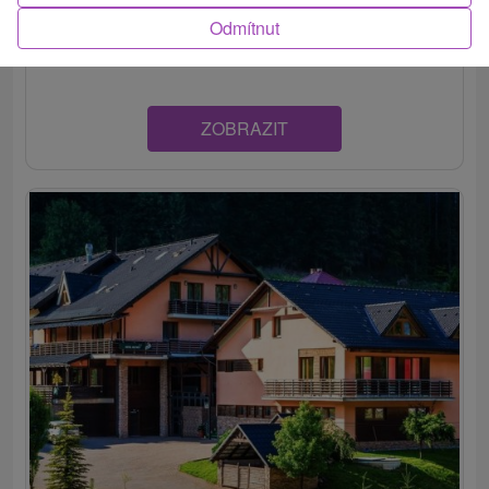
Slovenského raja, len 800 m od lyžiarskeho strediska.
Odmítnut
Disponuje 3...
ZOBRAZIT