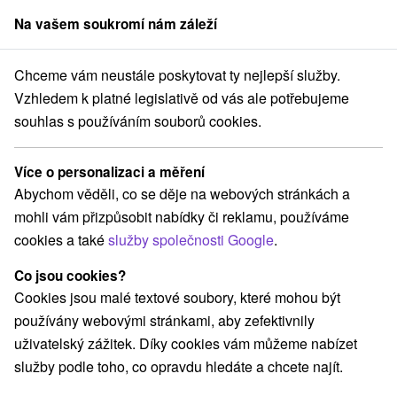
Na vašem soukromí nám záleží
člen skupiny
Sorger
Chceme vám neustále poskytovat ty nejlepší služby.
ytování na Slovensku
Východné Slovensko
Košický kraj
Mlynky
Vzhledem k platné legislativě od vás ale potřebujeme
souhlas s používáním souborů cookies.
Ubytování Mlynky
Více o personalizaci a měření
Kategorie
Abychom věděli, co se děje na webových stránkách a
mohli vám přizpůsobit nabídky či reklamu, používáme
Všechny kategorie
Apartmány
(3)
cookies a také
služby společnosti Google
.
Chaty na prenájom
Penzióny
Priváty
(8)
(2)
(2)
Co jsou cookies?
Cookies jsou malé textové soubory, které mohou být
Vyberte lokalitu nebo termín
používány webovými stránkami, aby zefektivnily
uživatelský zážitek. Díky cookies vám můžeme nabízet
TOP - NEJPRODÁVANĚJŠÍ
NEJLEVNĚJŠ
VŠECHNY
služby podle toho, co opravdu hledáte a chcete najít.