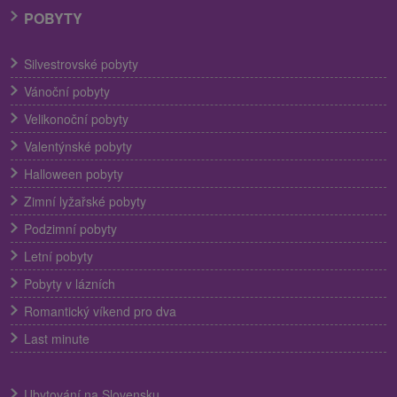
POBYTY
Silvestrovské pobyty
Vánoční pobyty
Velikonoční pobyty
Valentýnské pobyty
Halloween pobyty
Zimní lyžařské pobyty
Podzimní pobyty
Letní pobyty
Pobyty v lázních
Romantický víkend pro dva
Last minute
Ubytování na Slovensku