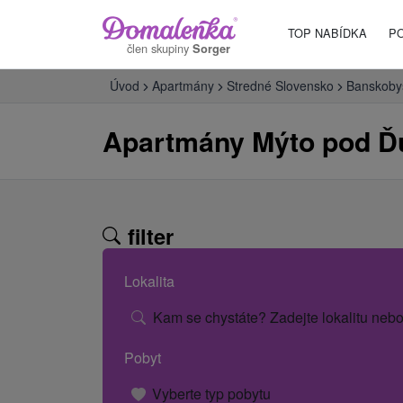
TOP NABÍDKA
P
člen skupiny
Sorger
Úvod
Apartmány
Stredné Slovensko
Banskobys
Apartmány Mýto pod 
filter
Lokalita
Kam se chystáte? Zadejte lokalitu nebo
Pobyt
Vyberte typ pobytu