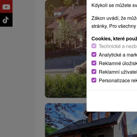
Kdykoli se můžete sv
Zákon uvádí, že může
stránky. Pro všechny
Cookies, které pou
Technické a nezb
Analytické a mar
Reklamné úložis
Reklamní uživate
Personalizace re