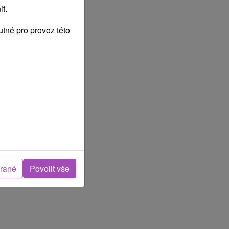
t.
tné pro provoz této
brané
Povolit vše