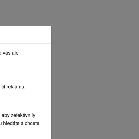
d vás ale
 či reklamu,
aby zefektivnily
u hledáte a chcete