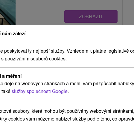
ZOBRAZIT
 nám záleží
Apartmán Jarmila Mýto pod
Ďumbierom
poskytovat ty nejlepší služby. Vzhledem k platné legislativě o
Mýto pod Ďumbierom
 s používáním souborů cookies.
i a měření
Luxusné a pohodlné ubytovanie v apartmánovom
e děje na webových stránkách a mohli vám přizpůsobit nabídky
komplexe Mýto Apartments v Nízkych Tatrách, v
 také
služby společnosti Google
.
malebnej a...
xtové soubory, které mohou být používány webovými stránkami, 
ZOBRAZIT
 Díky cookies vám můžeme nabízet služby podle toho, co opravd