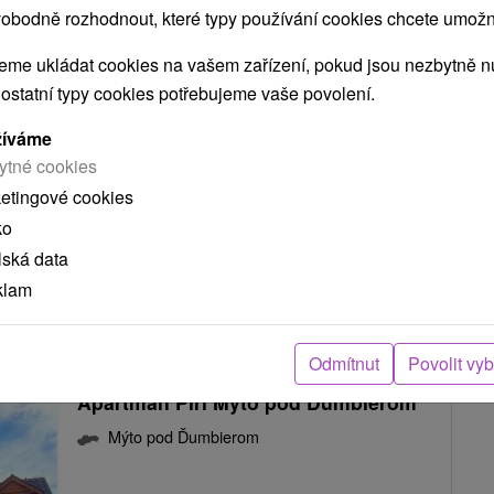
obodně rozhodnout, které typy používání cookies chcete umožni
Chata Zinka Mýto pod Ďumbierom
me ukládat cookies na vašem zařízení, pokud jsou nezbytně nu
Mýto pod Ďumbierom
 ostatní typy cookies potřebujeme vaše povolení.
žíváme
Chata s nadštandardnými službami v pokojnom
ytné cookies
prostredí obce Mýto pod Ďumbierom ponúka
ketingové cookies
komfortné ubytovanie...
ko
lská data
klam
ZOBRAZIT
Odmítnut
Povolit vy
Apartmán Piri Mýto pod Ďumbierom
Mýto pod Ďumbierom