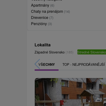
Apartmány
(6)
Chaty na prenájom
(14)
Drevenice
(7)
Penzióny
(3)
Lokalita
Západné Slovensko
(185)
Stredné Slovensk
TOP - NEJPRODÁVANĚJŠÍ
VŠECHNY