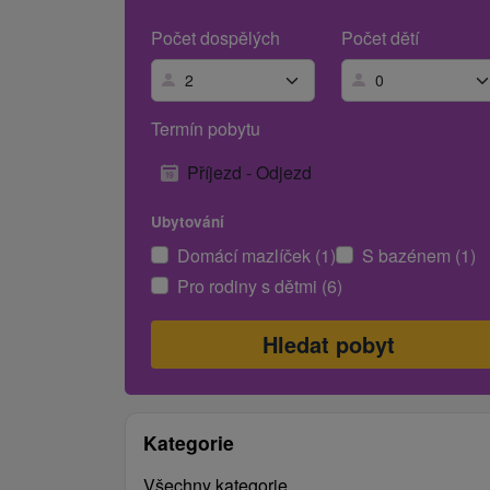
Počet dospělých
Počet dětí
Termín pobytu
Příjezd - Odjezd
Ubytování
Domácí mazlíček (1)
S bazénem (1)
Pro rodiny s dětmi (6)
Kategorie
Všechny kategorie