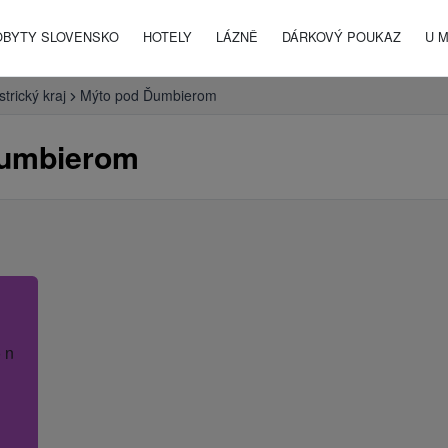
OBYTY SLOVENSKO
HOTELY
LÁZNĚ
DÁRKOVÝ POUKAZ
U 
trický kraj
Mýto pod Ďumbierom
Ďumbierom
 název hotelu.