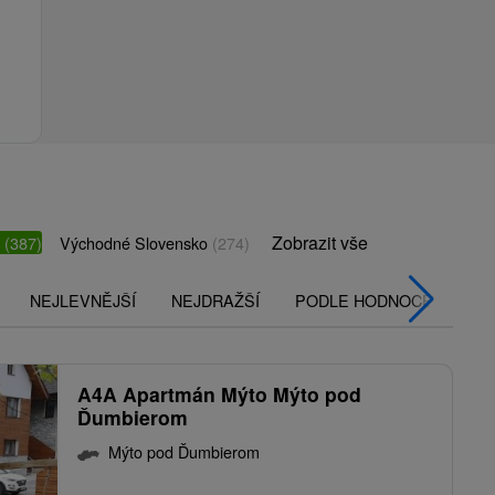
Zobrazit vše
o
(387)
Východné Slovensko
(274)
NEJLEVNĚJŠÍ
NEJDRAŽŠÍ
PODLE HODNOCENÍ
A4A Apartmán Mýto Mýto pod
Ďumbierom
Mýto pod Ďumbierom