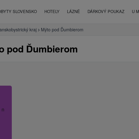
OBYTY SLOVENSKO
HOTELY
LÁZNĚ
DÁRKOVÝ POUKAZ
U 
anskobystrický kraj
Mýto pod Ďumbierom
to pod Ďumbierom
 název hotelu.