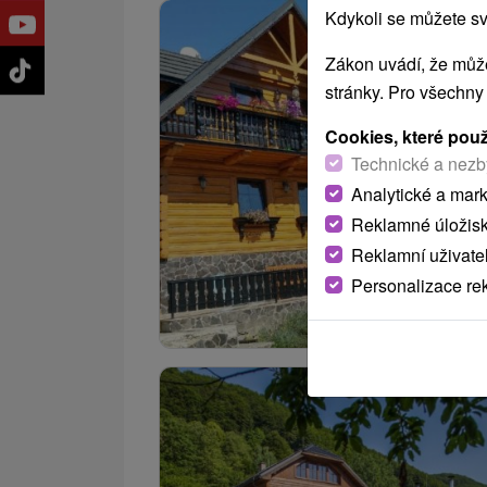
Kdykoli se můžete sv
Zákon uvádí, že může
stránky. Pro všechny
Cookies, které pou
Technické a nezb
Analytické a mar
Reklamné úložis
Reklamní uživate
Personalizace re