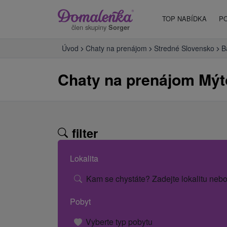
TOP NABÍDKA
P
člen skupiny
Sorger
Úvod
Chaty na prenájom
Stredné Slovensko
B
Chaty na prenájom Mý
filter
Lokalita
Kam se chystáte? Zadejte lokalitu nebo
Pobyt
Vyberte typ pobytu