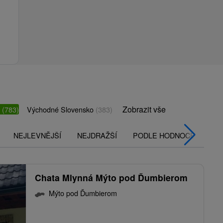
Zobrazit vše
o
(783)
Východné Slovensko
(383)
NEJLEVNĚJŠÍ
NEJDRAŽŠÍ
PODLE HODNOCENÍ
Chata Mlynná Mýto pod Ďumbierom
Mýto pod Ďumbierom