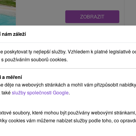
ZOBRAZIT
 nám záleží
Chata Lucka Mýto pod Ďumbierom
Mýto pod Ďumbierom
poskytovat ty nejlepší služby. Vzhledem k platné legislativě o
 s používáním souborů cookies.
Chata oproti lyžiarskemu stredisku v obci Mýto pod
i a měření
Ďumbierom v Nízkych Tatrách, ponúka celoročne
e děje na webových stránkách a mohli vám přizpůsobit nabídky
komfortné...
 také
služby společnosti Google
.
xtové soubory, které mohou být používány webovými stránkami, 
ZOBRAZIT
 Díky cookies vám můžeme nabízet služby podle toho, co opravd