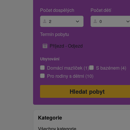
Počet dospělých
Počet dětí
Termín pobytu
Příjezd - Odjezd
Ubytování
Domácí mazlíček (1)
S bazénem (4)
Pro rodiny s dětmi (10)
Kategorie
Všechny kategorie