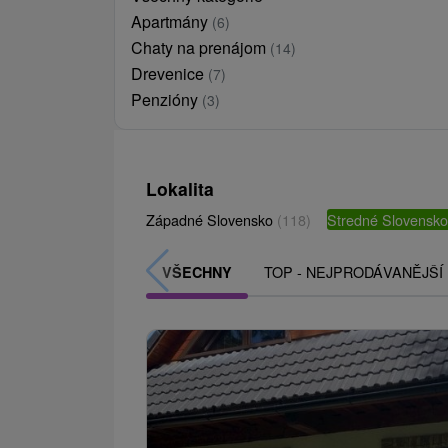
Apartmány
(6)
Chaty na prenájom
(14)
Drevenice
(7)
Penzióny
(3)
Lokalita
Západné Slovensko
(118)
Stredné Slovensk
TOP - NEJPRODÁVANĚJŠÍ
VŠECHNY