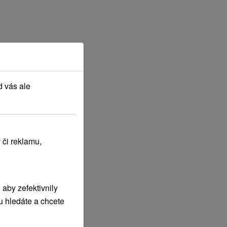
d vás ale
 či reklamu,
aby zefektivnily
u hledáte a chcete