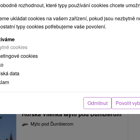
obodně rozhodnout, které typy používání cookies chcete umožni
Chata Lea Mýto pod Ďumbierom
me ukládat cookies na vašem zařízení, pokud jsou nezbytně nu
Mýto pod Ďumbierom
 ostatní typy cookies potřebujeme vaše povolení.
žíváme
Krásna drevenica v obci Mýto pod Ďumbierom
ytné cookies
disponuje piatimi spálňami a spoločenskou
ketingové cookies
miestnosťou, kde sa možno zabaviť pri...
ko
lská data
klam
ZOBRAZIT
Odmítnut
Povolit vy
Horská Vílenka Mýto pod Ďumbierom
Mýto pod Ďumbierom