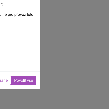
t.
tné pro provoz této
brané
Povolit vše