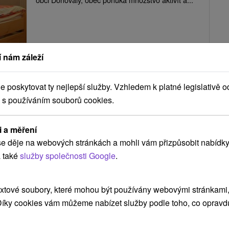
ZOBRAZIT
 nám záleží
poskytovat ty nejlepší služby. Vzhledem k platné legislativě o
Apartmán Dávid Donovaly
 s používáním souborů cookies.
Donovaly
i a měření
e děje na webových stránkách a mohli vám přizpůsobit nabídky
Príjemnú dovolenku v turistami vyhľadávanej obci
 také
služby společnosti Google
.
Donovaly celoročne ponúka komfortný
apartmán,...
xtové soubory, které mohou být používány webovými stránkami, 
 Díky cookies vám můžeme nabízet služby podle toho, co opravd
ZOBRAZIT