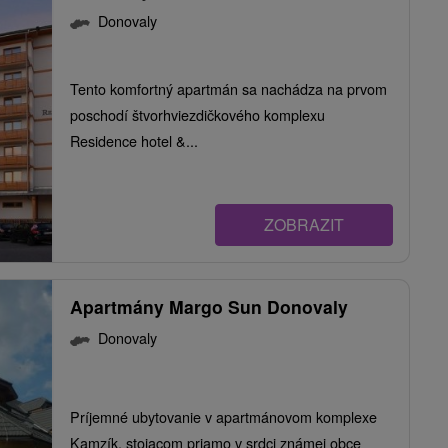
Donovaly
Tento komfortný apartmán sa nachádza na prvom
poschodí štvorhviezdičkového komplexu
Residence hotel &...
ZOBRAZIT
Apartmány Margo Sun Donovaly
Donovaly
Príjemné ubytovanie v apartmánovom komplexe
Kamzík, stojacom priamo v srdci známej obce