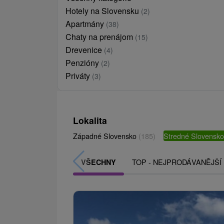
Hotely na Slovensku
(2)
Apartmány
(38)
Chaty na prenájom
(15)
Drevenice
(4)
Penzióny
(2)
Priváty
(3)
Lokalita
Západné Slovensko
(185)
Stredné Slovensk
TOP - NEJPRODÁVANĚJŠÍ
VŠECHNY