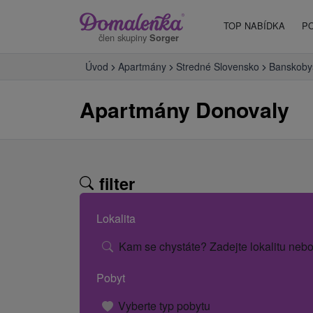
TOP NABÍDKA
P
člen skupiny
Sorger
Úvod
Apartmány
Stredné Slovensko
Banskobys
Apartmány Donovaly
filter
Lokalita
Kam se chystáte? Zadejte lokalitu nebo
Pobyt
Vyberte typ pobytu