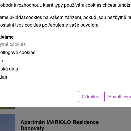
obodně rozhodnout, které typy používání cookies chcete umožni
me ukládat cookies na vašem zařízení, pokud jsou nezbytně nu
Villa Gardenia Donovaly
 ostatní typy cookies potřebujeme vaše povolení.
Donovaly
žíváme
ytné cookies
ketingové cookies
Letná či zimná dovolenka v pokojnej časti obce
ko
Donovaly, neďaleko areálu Funpark a jeho
lská data
lyžiarskych vlekov. Ubytovať sa...
klam
Odmítnut
Povolit vy
ZOBRAZIT
Apartmán MARIOLO Residence
Donovaly