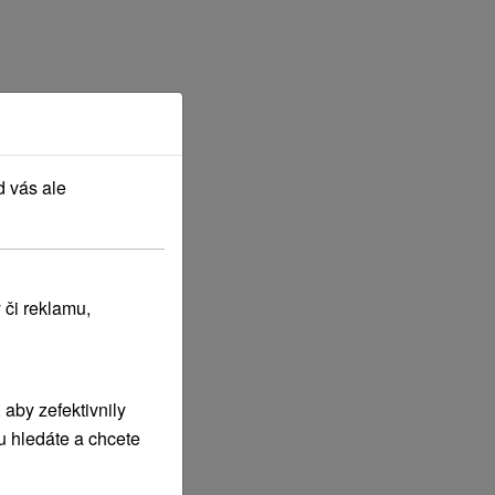
d vás ale
 či reklamu,
aby zefektivnily
u hledáte a chcete