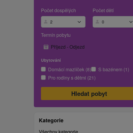
Počet dospělých
Počet dětí
Termín pobytu
Příjezd - Odjezd
Ubytování
Domácí mazlíček (8)
S bazénem (1)
Pro rodiny s dětmi (21)
Kategorie
Všechny kategorie