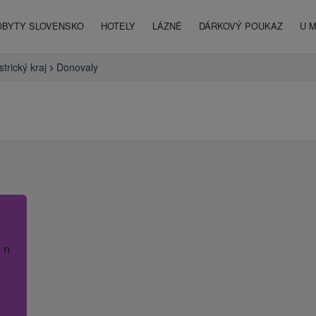
OBYTY SLOVENSKO
HOTELY
LÁZNĚ
DÁRKOVÝ POUKAZ
U 
trický kraj
Donovaly
 název hotelu.