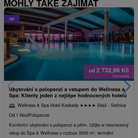
MOHLY TAKÉ ZAJÍMAT
TIP
2 732,98
Kč
od
/noc/osoba
Ubytování s polopenzí a vstupem do Wellness a
Spa: Klienty jeden z nejlépe hodnocených hotelů
Wellness & Spa Hotel Kaskady
★
★
★
★
Sliač - Sielnica
Od 1 Noci
Polopenze
Komfortní ubytování s polopenzí a pitím. Užijte si neomezený
vstup do Spa & Wellness o rozloze 3000 m², termální