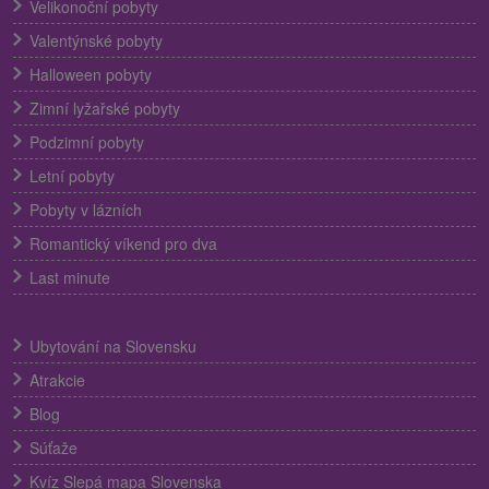
Velikonoční pobyty
Valentýnské pobyty
Halloween pobyty
Zimní lyžařské pobyty
Podzimní pobyty
Letní pobyty
Pobyty v lázních
Romantický víkend pro dva
Last minute
Ubytování na Slovensku
Atrakcie
Blog
Súťaže
Kvíz Slepá mapa Slovenska