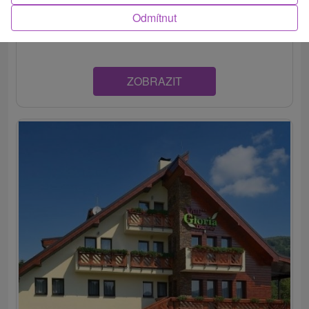
Zrekonštruovaný rodinný penzión na okraji lesa, v tichej
Odmítnut
časti obce Donovaly, ponúka relax v 9...
ZOBRAZIT