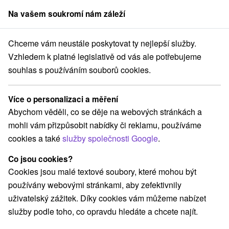
Na vašem soukromí nám záleží
člen skupiny
Sorger
Chceme vám neustále poskytovat ty nejlepší služby.
Penzióny
Stredné Slovensko
Banskobystrický kraj
Donovaly
Vzhledem k platné legislativě od vás ale potřebujeme
souhlas s používáním souborů cookies.
Penzióny Donovaly
Více o personalizaci a měření
Kategorie
Abychom věděli, co se děje na webových stránkách a
mohli vám přizpůsobit nabídky či reklamu, používáme
Všechny kategorie
Hotely na Slovensku
(2)
cookies a také
služby společnosti Google
.
Apartmány
Chaty na prenájom
Drevenice
(38)
(15)
(4)
Penzióny
Priváty
(2)
(3)
Co jsou cookies?
Cookies jsou malé textové soubory, které mohou být
používány webovými stránkami, aby zefektivnily
Vyberte lokalitu nebo termín
uživatelský zážitek. Díky cookies vám můžeme nabízet
služby podle toho, co opravdu hledáte a chcete najít.
NEJLEVNĚJŠÍ
NEJDRAŽŠÍ
PODLE H
VŠECHNY