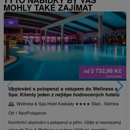
MOHLY TAKÉ ZAJÍMAT
TIP
2 732,98
Kč
od
/noc/osoba
Ubytování s polopenzí a vstupem do Wellness a
Spa: Klienty jeden z nejlépe hodnocených hotelů
Wellness & Spa Hotel Kaskady
★
★
★
★
Sliač - Sielnica
Od 1 Noci
Polopenze
Komfortní ubytování s polopenzí a pitím. Užijte si neomezený
vstup do Spa & Wellness o rozloze 3000 m², termální