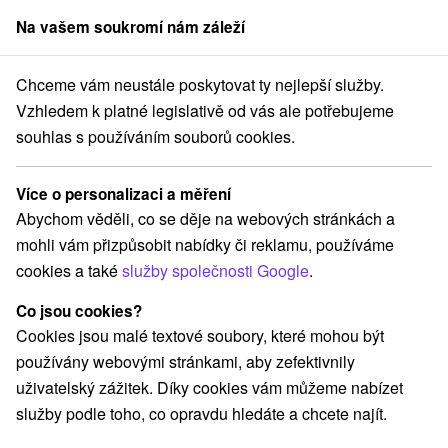
Na vašem soukromí nám záleží
člen skupiny
Sorger
Chceme vám neustále poskytovat ty nejlepší služby.
Apartmány
Západné Slovensko
Nitriansky kraj
Patince
Vzhledem k platné legislativě od vás ale potřebujeme
souhlas s používáním souborů cookies.
Apartmány Patince
Více o personalizaci a měření
Kategorie
Abychom věděli, co se děje na webových stránkách a
mohli vám přizpůsobit nabídky či reklamu, používáme
Všechny kategorie
Hotely na Slovensku
(1)
cookies a také
služby společnosti Google
.
Apartmány
Penzióny
(8)
(2)
Co jsou cookies?
Cookies jsou malé textové soubory, které mohou být
Vyberte lokalitu nebo termín
používány webovými stránkami, aby zefektivnily
uživatelský zážitek. Díky cookies vám můžeme nabízet
TOP - NEJPRODÁVANĚJŠÍ
NEJLEVNĚJŠ
VŠECHNY
služby podle toho, co opravdu hledáte a chcete najít.