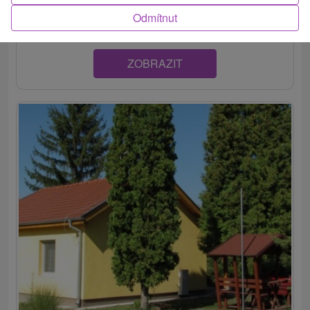
Patince, ponúka ubytovanie v komfortne zariadených...
Odmítnut
ZOBRAZIT