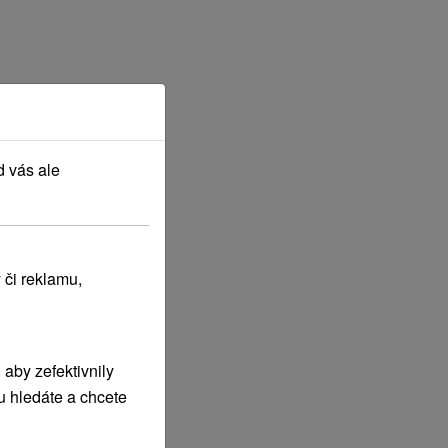
d vás ale
 či reklamu,
aby zefektivnily
u hledáte a chcete