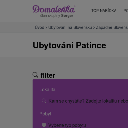
TOP NABÍDKA
P
člen skupiny
Sorger
Úvod
Ubytování na Slovensku
Západné Slovens
Ubytování Patince
filter
Lokalita
Kam se chystáte? Zadejte lokalitu nebo
Pobyt
Vyberte typ pobytu