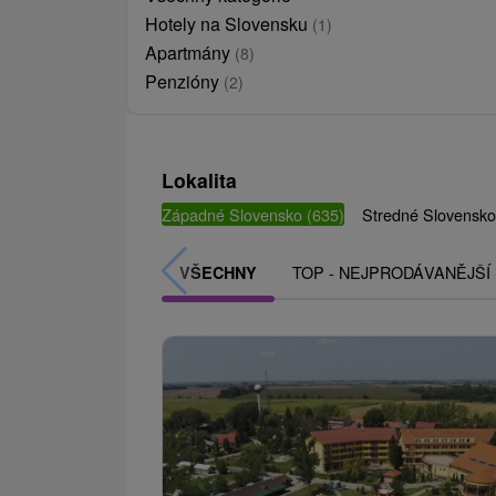
Hotely na Slovensku
(1)
Apartmány
(8)
Penzióny
(2)
Lokalita
Západné Slovensko
(635)
Stredné Slovensk
TOP - NEJPRODÁVANĚJŠÍ
VŠECHNY