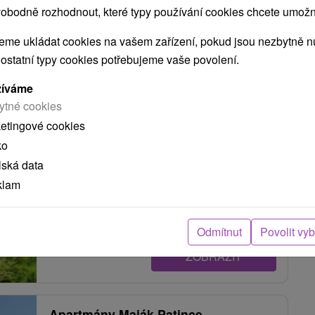
obodně rozhodnout, které typy používání cookies chcete umožni
ZOBRAZIT
me ukládat cookies na vašem zařízení, pokud jsou nezbytně nu
 ostatní typy cookies potřebujeme vaše povolení.
Penzión Adriana Patince
žíváme
Patince
ytné cookies
ketingové cookies
ko
Chata na juhu západného Slovenska, priamo v
lská data
areáli známeho termálneho kúpaliska Patince, asi
klam
2 km od obce s...
Odmítnut
Povolit vy
ZOBRAZIT
Apartmány Maják Patince