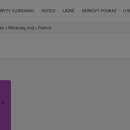
OBYTY SLOVENSKO
HOTELY
LÁZNĚ
DÁRKOVÝ POUKAZ
U 
ko
Nitriansky kraj
Patince
 název hotelu.