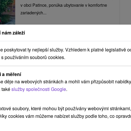
v obci Patince, ponúka ubytovanie v komfortne
zariadených...
 nám záleží
ZOBRAZIT
poskytovat ty nejlepší služby. Vzhledem k platné legislativě o
 s používáním souborů cookies.
Villa Gracia Patince
Patince
i a měření
e děje na webových stránkách a mohli vám přizpůsobit nabídky
 také
služby společnosti Google
.
Vila na južnom Slovensku, priamo v areáli
známeho termálneho kúpaliska Patince, asi 2 km
xtové soubory, které mohou být používány webovými stránkami, 
od obce s rovnomenným...
 Díky cookies vám můžeme nabízet služby podle toho, co opravd