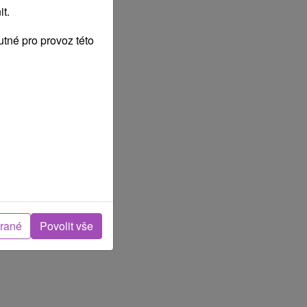
t.
tné pro provoz této
brané
Povolit vše