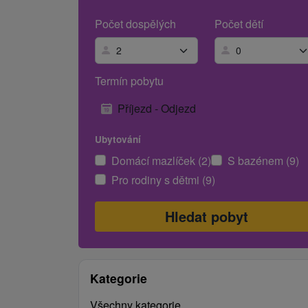
Počet dospělých
Počet dětí
Termín pobytu
Příjezd - Odjezd
Ubytování
Domácí mazlíček (2)
S bazénem (9)
Pro rodiny s dětmi (9)
Kategorie
Všechny kategorie