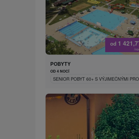
1 421,
od
/n
POBYTY
OD 4 NOCÍ
SENIOR POBYT 60+ S VÝJIMEČNÝMI P