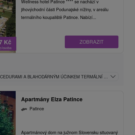
Wellness hotel Patince **** se nachází v
jihovýchodní části Podunajské nížiny, v areálu
termálního koupaliště Patince. Nabízí...
77
Kč
ZOBRAZIT
oc/osoba
ROCEDURAMI A BLAHODÁRNÝM ÚČINKEM TERMÁLNÍ VODY
Apartmány Elza Patince
Patince
Apartmánový dom na južnom Slovensku situovaný