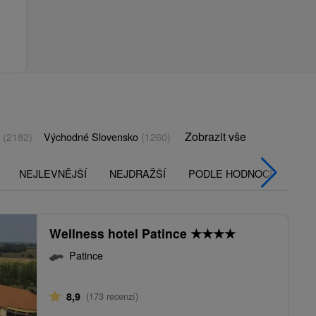
Zobrazit vše
o
(2182)
Východné Slovensko
(1260)
NEJLEVNĚJŠÍ
NEJDRAŽŠÍ
PODLE HODNOCENÍ
Wellness hotel Patince
★
★
★
★
Patince
8,9
(173 recenzí)