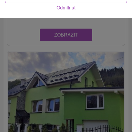
Príjemné a útulné ubytovanie v obci Súľov-Hradná
Odmítnut
disponuje dvomi spálňami a kompletne zariadenou...
ZOBRAZIT