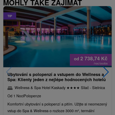
MOHLY TAKÉ ZAJÍMAT
TIP
2 738,74
Kč
od
/noc/osoba
Ubytování s polopenzí a vstupem do Wellness a
Spa: Klienty jeden z nejlépe hodnocených hotelů
Wellness & Spa Hotel Kaskady
★
★
★
★
Sliač - Sielnica
Od 1 Noci
Polopenze
Komfortní ubytování s polopenzí a pitím. Užijte si neomezený
vstup do Spa & Wellness o rozloze 3000 m², termální