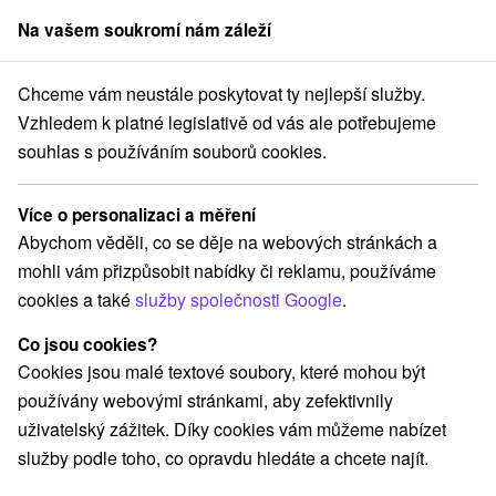
Na vašem soukromí nám záleží
člen skupiny
Sorger
Chceme vám neustále poskytovat ty nejlepší služby.
Apartmány
Stredné Slovensko
Žilinský kraj
Súľov - Hradná
Vzhledem k platné legislativě od vás ale potřebujeme
souhlas s používáním souborů cookies.
Apartmány Súľov - Hradná
Více o personalizaci a měření
Kategorie
Abychom věděli, co se děje na webových stránkách a
mohli vám přizpůsobit nabídky či reklamu, používáme
Všechny kategorie
Apartmány
(2)
cookies a také
služby společnosti Google
.
Chaty na prenájom
Drevenice
Penzióny
(4)
(3)
(2)
Priváty
(1)
Co jsou cookies?
Cookies jsou malé textové soubory, které mohou být
používány webovými stránkami, aby zefektivnily
Vyberte lokalitu nebo termín
uživatelský zážitek. Díky cookies vám můžeme nabízet
služby podle toho, co opravdu hledáte a chcete najít.
NEJLEVNĚJŠÍ
NEJDRAŽŠÍ
PODLE H
VŠECHNY