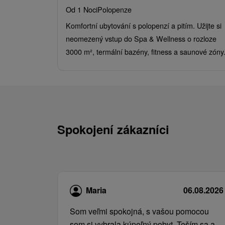
Od 1 Noci
Polopenze
Komfortní ubytování s polopenzí a pitím. Užijte si
neomezený vstup do Spa & Wellness o rozloze
3000 m², termální bazény, fitness a saunové zóny
Spokojení zákazníci
Maria
06.08.2026
Som veľmi spokojná, s vašou pomocou
som si vybrala kúpeľný pobyt. Teším sa a