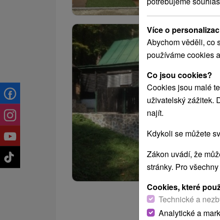
potřebujeme souhlas
Více o personalizac
Abychom věděli, co s
používáme cookies a
Co jsou cookies?
Cookies jsou malé te
uživatelský zážitek.
najít.
Kdykoli se můžete sv
Zákon uvádí, že může
stránky. Pro všechny
Cookies, které pou
Technické a nezb
Analytické a mar