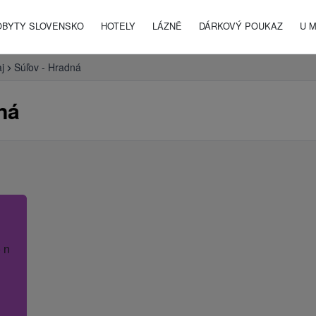
OBYTY SLOVENSKO
HOTELY
LÁZNĚ
DÁRKOVÝ POUKAZ
U 
aj
Súľov - Hradná
ná
 název hotelu.