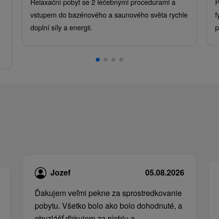
Relaxační pobyt se 2 léčebnými procedurami a
P
vstupem do bazénového a saunového světa rychle
f
doplní síly a energii.
p
.
Jozef
05.08.2026
Ďakujem veľmi pekne za sprostredkovanie
pobytu. Všetko bolo ako bolo dohodnuté, a
obvzlášť ďakujem za rýchlu a