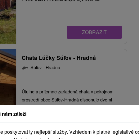
ZOBRAZIT
Chata Lúčky Súľov - Hradná
Súľov - Hradná
Útulne a príjemne zariadená chata v pokojnom
prostredí obce Súľov-Hradná disponuje dvomi
spálňami...
 nám záleží
poskytovat ty nejlepší služby. Vzhledem k platné legislativě o
ZOBRAZIT