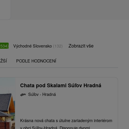
Zobrazit vše
(534)
Východné Slovensko
(132)
ŽŠÍ
PODLE HODNOCENÍ
Chata pod Skalami Súľov Hradná
Súľov - Hradná
Krásna nová chata s útulne zariadeným interiérom
v obci Súľov-Hradná. Disponuje dvomi...