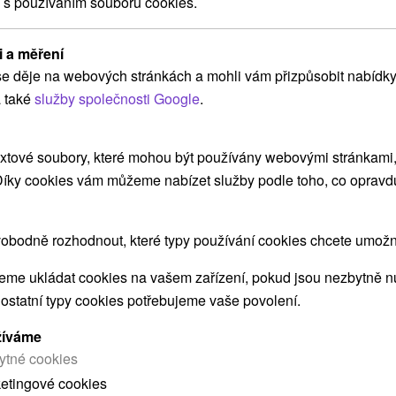
 s používáním souborů cookies.
i a měření
Chata Súľov Hradná
e děje na webových stránkách a mohli vám přizpůsobit nabídky
Súľov - Hradná
 také
služby společnosti Google
.
xtové soubory, které mohou být používány webovými stránkami, 
Pekná chatka pri tichom lese v malebnej obci
 Díky cookies vám můžeme nabízet služby podle toho, co opravd
Súľov-Hradná. Disponuje dvomi spálňami a
obývacou miestnosťou s...
obodně rozhodnout, které typy používání cookies chcete umožni
me ukládat cookies na vašem zařízení, pokud jsou nezbytně nu
ZOBRAZIT
 ostatní typy cookies potřebujeme vaše povolení.
žíváme
ytné cookies
ketingové cookies