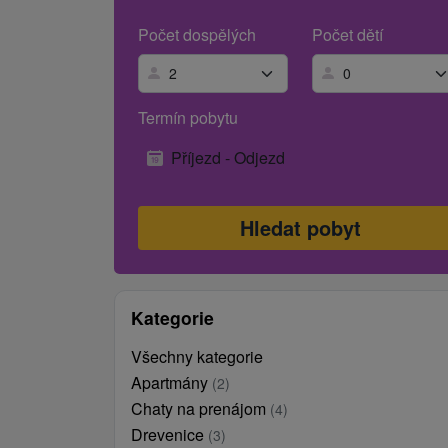
Počet dospělých
Počet dětí
Termín pobytu
Příjezd - Odjezd
Kategorie
Všechny kategorie
Apartmány
(2)
Chaty na prenájom
(4)
Drevenice
(3)