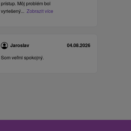
prístup. Môj problém bol
vyriešený...
Zobrazit více
Jaroslav
04.08.2026
Som veľmi spokojný.