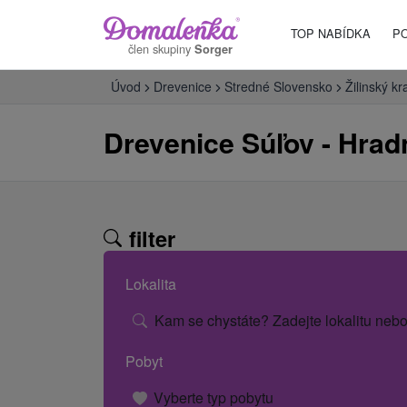
TOP NABÍDKA
P
člen skupiny
Sorger
Úvod
Drevenice
Stredné Slovensko
Žilinský kr
Drevenice Súľov - Hrad
filter
Lokalita
Kam se chystáte? Zadejte lokalitu nebo
Pobyt
Vyberte typ pobytu