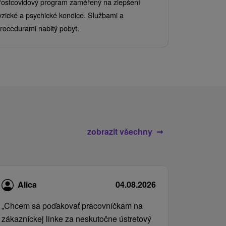
ostcovidový program zaměřený na zlepšení
Užijte si pe
yzické a psychické kondice. Službami a
kde se skvěl
rocedurami nabitý pobyt.
služby pro c
zobrazit všechny
Alica
04.08.2026
„Chcem sa poďakovať pracovníčkam na
zákazníckej linke za neskutočne ústretový