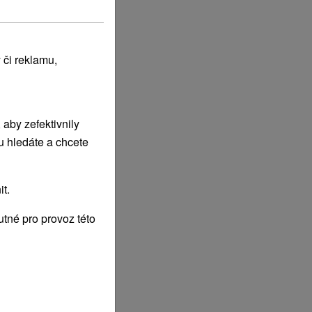
 či reklamu,
aby zefektivnily
u hledáte a chcete
t.
tné pro provoz této