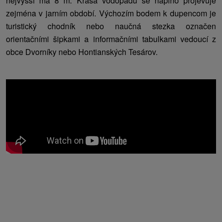
nejvyšší má 8 m. Krása vodopádů se naplno projevuje
zejména v jarním období. Výchozím bodem k dupencom je
turistický chodník nebo naučná stezka označen
orientačními šipkami a informačními tabulkami vedoucí z
obce Dvorníky nebo Hontianských Tesárov.