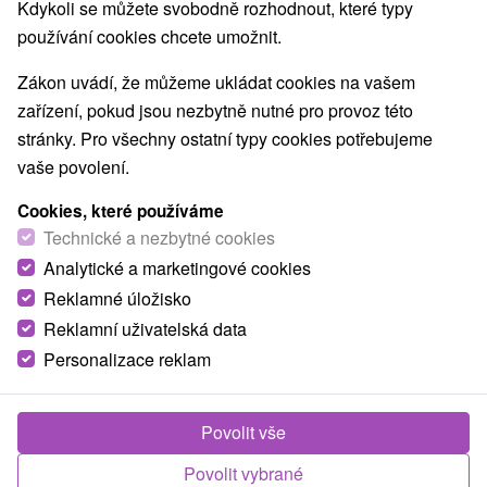
Kdykoli se můžete svobodně rozhodnout, které typy
používání cookies chcete umožnit.
Zákon uvádí, že můžeme ukládat cookies na vašem
zařízení, pokud jsou nezbytně nutné pro provoz této
stránky. Pro všechny ostatní typy cookies potřebujeme
vaše povolení.
Cookies, které používáme
Technické a nezbytné cookies
Analytické a marketingové cookies
© OpenStreetMap
Reklamné úložisko
Turistický region
Reklamní uživatelská data
Stredné Slovensko, Podpoľanie, Hont, Južné Slovensko,
Personalizace reklam
Banskobystrický kraj, Štiavnické vrchy, Krupinská planina,
Poiplie
Povolit vše
Našli jste chybu nebo nám chcete doporučit novou atrakci
Povolit vybrané