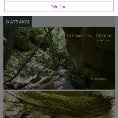
Nahlásit chybu
Odmítnut
O ATRAKCI