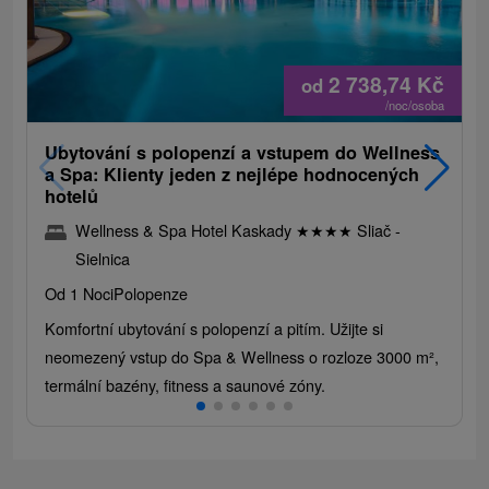
2 738,74
Kč
od
/noc/osoba
Ubytování s polopenzí a vstupem do Wellness
a Spa: Klienty jeden z nejlépe hodnocených
hotelů
Wellness & Spa Hotel Kaskady
★
★
★
★
Sliač -
Sielnica
Od 1 Noci
Polopenze
Komfortní ubytování s polopenzí a pitím. Užijte si
neomezený vstup do Spa & Wellness o rozloze 3000 m²,
termální bazény, fitness a saunové zóny.