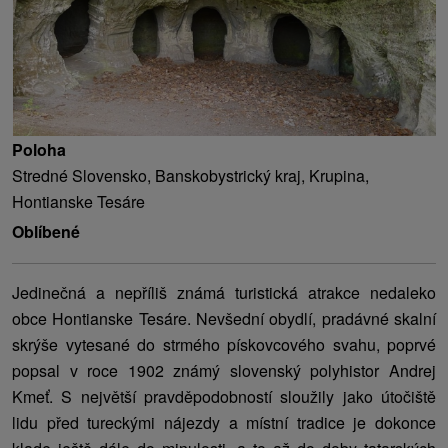
Poloha
Stredné Slovensko, Banskobystrický kraj, Krupina,
Hontianske Tesáre
Oblíbené
Jedinečná a nepříliš známá turistická atrakce nedaleko
obce Hontianske Tesáre. Nevšední obydlí, pradávné skalní
skrýše vytesané do strmého pískovcového svahu, poprvé
popsal v roce 1902 známý slovenský polyhistor Andrej
Kmeť. S největší pravděpodobností sloužily jako útočiště
lidu před tureckými nájezdy a místní tradice je dokonce