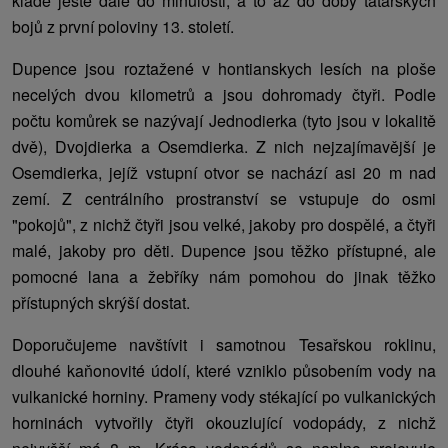
klade ještě dále do minulosti, a to až do doby tatarských
bojů z první poloviny 13. století.
Dupence jsou roztažené v hontianskych lesích na ploše
necelých dvou kilometrů a jsou dohromady čtyři. Podle
počtu komůrek se nazývají Jednodierka (tyto jsou v lokalitě
dvě), Dvojdierka a Osemdierka. Z nich nejzajímavější je
Osemdierka, jejíž vstupní otvor se nachází asi 20 m nad
zemí. Z centrálního prostranství se vstupuje do osmi
"pokojů", z nichž čtyři jsou velké, jakoby pro dospělé, a čtyři
malé, jakoby pro děti. Dupence jsou těžko přístupné, ale
pomocné lana a žebříky nám pomohou do jinak těžko
přístupných skrýší dostat.
Doporučujeme navštívit i samotnou Tesařskou roklinu,
dlouhé kaňonovité údolí, které vzniklo působením vody na
vulkanické horniny. Prameny vody stékající po vulkanických
horninách vytvořily čtyři okouzlující vodopády, z nichž