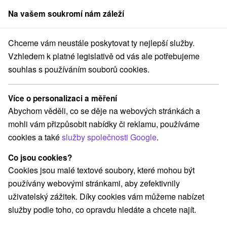
Na vašem soukromí nám záleží
člen skupiny
Sorger
Chceme vám neustále poskytovat ty nejlepší služby.
ký kraj
Hontianske Tesáre
Tesárske Dupence Hontianske Tesáre
Vzhledem k platné legislativě od vás ale potřebujeme
souhlas s používáním souborů cookies.
Tesárske Dupence Hontianske
Tesáre
Více o personalizaci a měření
Abychom věděli, co se děje na webových stránkách a
Navigovat do místa
mohli vám přizpůsobit nabídky či reklamu, používáme
cookies a také
služby společnosti Google
.
Google recenze
962 68 Hontianske Tesáre
GPS:
Co jsou cookies?
N +48° 12' 39.18''
Cookies jsou malé textové soubory, které mohou být
E +18° 56' 46.23''
používány webovými stránkami, aby zefektivnily
uživatelský zážitek. Díky cookies vám můžeme nabízet
služby podle toho, co opravdu hledáte a chcete najít.