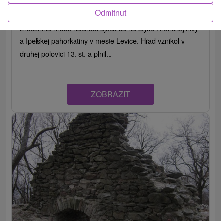
Nitriansky kraj -
Levice
Odmítnut
Zrúcanina hradu nachádzajúca sa na styku Hronskej nivy
a Ipeľskej pahorkatiny v meste Levice. Hrad vznikol v
druhej polovici 13. st. a plnil...
ZOBRAZIT