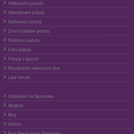
Velikonoční pobyty
Valentýnské pobyty
Halloween pobyty
Zimní lyžařské pobyty
Podzimní pobyty
Letní pobyty
Pobyty v lázních
Romantický víkend pro dva
Last minute
Ubytování na Slovensku
Atrakcie
Blog
Súťaže
Kvíz Slepá mapa Slovenska