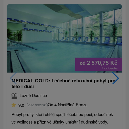
2 570,75
Kč
od
/noc/osoba
MEDICAL GOLD: Léčebně relaxační pobyt pro
tělo i duši
Lázně Dudince
Od 4 Nocí
Plná Penze
9,2
(292 recenzí)
Pobyt pro ty, kteří chtějí spojit léčebnou péči, odpočinek
ve wellness a příznivé účinky unikátní dudinské vody.