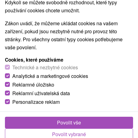
Kdykoli se můžete svobodně rozhodnout, které typy
Atrakce s dětmi
Escaperoom
(7)
(1)
používání cookies chcete umožnit.
Botanické záhrady
ZOO a zvieracie farmy
(1)
(1)
Zákon uvádí, že můžeme ukládat cookies na vašem
Obce a města
zařízení, pokud jsou nezbytně nutné pro provoz této
stránky. Pro všechny ostatní typy cookies potřebujeme
Levice
(1)
Zlatno
(1)
vaše povolení.
Cookies, které používáme
Technické a nezbytné cookies
Analytické a marketingové cookies
Reklamné úložisko
Reklamní uživatelská data
Personalizace reklam
Povolit vše
Levický hrad
Povolit vybrané