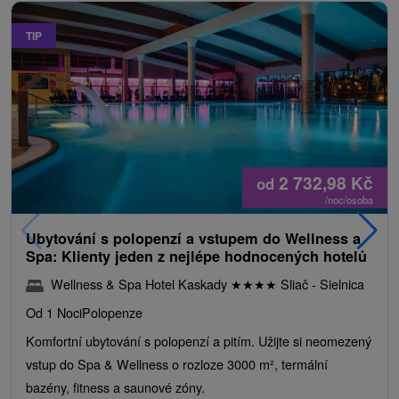
TIP
2 732,98
Kč
od
/noc/osoba
Ubytování s polopenzí a vstupem do Wellness a
Spa: Klienty jeden z nejlépe hodnocených hotelů
Wellness & Spa Hotel Kaskady
★
★
★
★
Sliač - Sielnica
Od 1 Noci
Polopenze
Komfortní ubytování s polopenzí a pitím. Užijte si neomezený
vstup do Spa & Wellness o rozloze 3000 m², termální
bazény, fitness a saunové zóny.