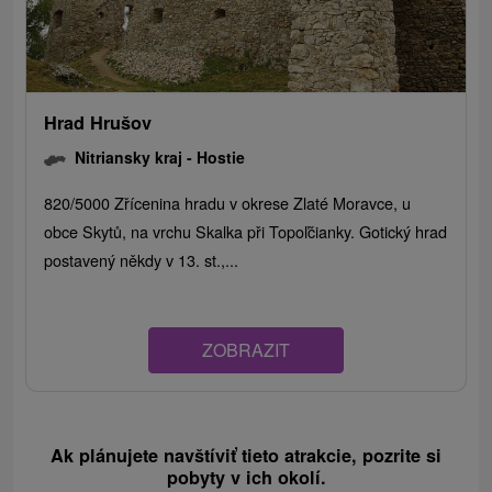
Hrad Hrušov
Nitriansky kraj -
Hostie
820/5000 Zřícenina hradu v okrese Zlaté Moravce, u
obce Skytů, na vrchu Skalka při Topoľčianky. Gotický hrad
postavený někdy v 13. st.,...
ZOBRAZIT
Ak plánujete navštíviť tieto atrakcie, pozrite si
pobyty v ich okolí.