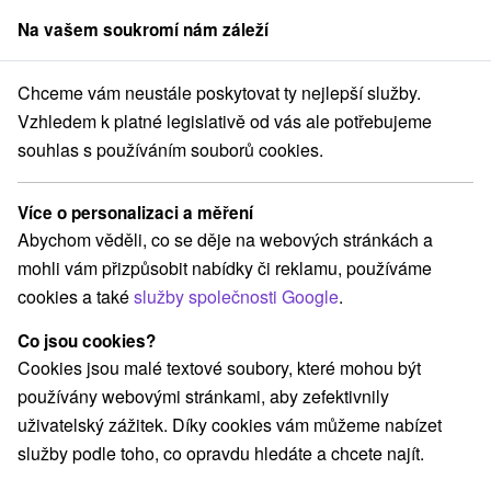
Na vašem soukromí nám záleží
člen skupiny
Sorger
Chceme vám neustále poskytovat ty nejlepší služby.
Atrakce na Slovensku
Hrady, zámky, zrúcaniny
Tekov
Vzhledem k platné legislativě od vás ale potřebujeme
souhlas s používáním souborů cookies.
Hrady, zámky, zrúcaniny Tekov
Více o personalizaci a měření
Kategorie
Abychom věděli, co se děje na webových stránkách a
mohli vám přizpůsobit nabídky či reklamu, používáme
Všechny kategorie
Vyhliadkové veže a chodníky
(2)
cookies a také
služby společnosti Google
.
Túry a turistické chodníky
Pramene
(1)
(1)
Mestské a zámocké parky
Sakrálne miesta
(2)
(2)
Co jsou cookies?
Kaštiele
Divadlá
Skanzeny
(1)
(3)
(1)
Cookies jsou malé textové soubory, které mohou být
Jazda na koni
Šport
(2)
(1)
používány webovými stránkami, aby zefektivnily
Hrady, zámky, zrúcaniny
Turistické atrakcie
(3)
(3)
uživatelský zážitek. Díky cookies vám můžeme nabízet
Detské centrá a mestečká
Aquaparky, kúpaliská
(1)
(1)
služby podle toho, co opravdu hledáte a chcete najít.
Vodopády
Pamätníky
Technické pamiatky
(1)
(1)
(1)