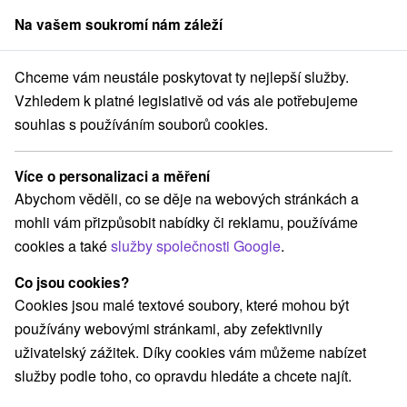
Na vašem soukromí nám záleží
člen skupiny
Sorger
Chceme vám neustále poskytovat ty nejlepší služby.
Atrakce na Slovensku
Jazerá, plesá, vodné nádrže
Biele Karpaty
Vzhledem k platné legislativě od vás ale potřebujeme
souhlas s používáním souborů cookies.
Jazerá, plesá, vodné nádrže Biele
Karpaty
Více o personalizaci a měření
Abychom věděli, co se děje na webových stránkách a
Kategorie
mohli vám přizpůsobit nabídky či reklamu, používáme
cookies a také
služby společnosti Google
.
Všechny kategorie
Laserarény a paintball
(1)
Motokárové dráhy
Golfové ihriská
Pramene
(1)
(2)
(4)
Co jsou cookies?
Architektonické stavby
Sakrálne miesta
(1)
(5)
Cookies jsou malé textové soubory, které mohou být
Kaštiele
Horské chaty
Skanzeny
(2)
(2)
(2)
používány webovými stránkami, aby zefektivnily
Jazda na koni
Šport
(1)
(1)
uživatelský zážitek. Díky cookies vám můžeme nabízet
Hrady, zámky, zrúcaniny
(8)
služby podle toho, co opravdu hledáte a chcete najít.
Vyhliadkové veže a chodníky
(10)