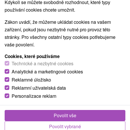
Kdykoli se můžete svobodně rozhodnout, které typy
Jazerá, plesá, vodné nádrže
(2)
používání cookies chcete umožnit.
Detské centrá a mestečká
Aquaparky, kúpaliská
(1)
(3)
Pamätníky
Technické pamiatky
(1)
(2)
Zákon uvádí, že můžeme ukládat cookies na vašem
Atrakce s dětmi
Escaperoom
(12)
(1)
zařízení, pokud jsou nezbytně nutné pro provoz této
Botanické záhrady
ZOO a zvieracie farmy
(1)
(2)
stránky. Pro všechny ostatní typy cookies potřebujeme
Múzeá a galérie
Turistické atrakcie
(3)
(7)
vaše povolení.
Adrenalinové atrakcie
(2)
Cookies, které používáme
Technické a nezbytné cookies
Obce a města
Analytické a marketingové cookies
Púchov
(1)
Gbely
(1)
Reklamné úložisko
Reklamní uživatelská data
Personalizace reklam
Povolit vše
Povolit vybrané