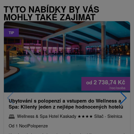
TYTO NABÍDKY BY VÁS
MOHLY TAKÉ ZAJÍMAT
TIP
2 738,74
Kč
od
/noc/osoba
Ubytování s polopenzí a vstupem do Wellness a
Spa: Klienty jeden z nejlépe hodnocených hotelů
Wellness & Spa Hotel Kaskady
★
★
★
★
Sliač - Sielnica
Od 1 Noci
Polopenze