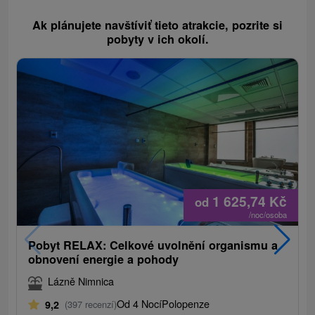
Ak plánujete navštíviť tieto atrakcie, pozrite si
pobyty v ich okolí.
1 625,74
Kč
od
/noc/osoba
Pobyt RELAX: Celkové uvolnění organismu a
obnovení energie a pohody
Lázně Nimnica
Od 4 Nocí
Polopenze
9,2
(397 recenzí)