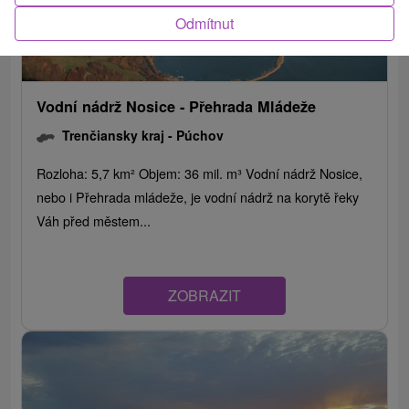
Odmítnut
Vodní nádrž Nosice - Přehrada Mládeže
Trenčiansky kraj -
Púchov
Rozloha: 5,7 km² Objem: 36 mil. m³ Vodní nádrž Nosice,
nebo i Přehrada mládeže, je vodní nádrž na korytě řeky
Váh před městem...
ZOBRAZIT