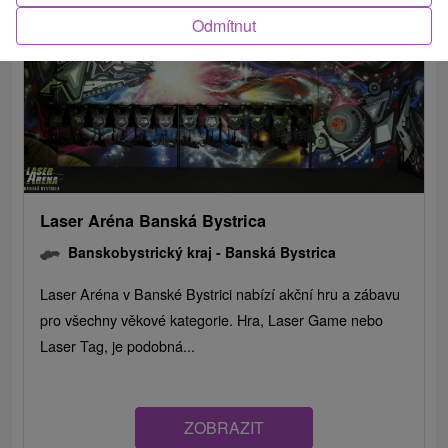
Odmítnut
Laser Aréna Banská Bystrica
Banskobystrický kraj -
Banská Bystrica
Laser Aréna v Banské Bystrici nabízí akční hru a zábavu
pro všechny věkové kategorie. Hra, Laser Game nebo
Laser Tag, je podobná...
ZOBRAZIT