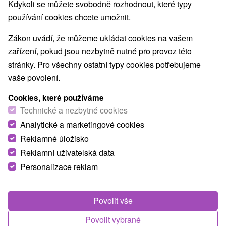
Kdykoli se můžete svobodně rozhodnout, které typy
Mestské a zámocké parky
Pramene
(3)
(9)
používání cookies chcete umožnit.
Golfové ihriská
Amfiteátre a kiná v prírode
(2)
(4)
Túry a turistické chodníky
Štíty
Jaskyne
(18)
(7)
(4)
Zákon uvádí, že můžeme ukládat cookies na vašem
Bobové dráhy
Lanové dráhy
(1)
(1)
zařízení, pokud jsou nezbytně nutné pro provoz této
Adrenalinové atrakcie
Turistické atrakcie
(7)
(45)
stránky. Pro všechny ostatní typy cookies potřebujeme
Múzeá a galérie
ZOO a zvieracie farmy
(14)
(1)
vaše povolení.
Botanické záhrady
Jazerá, plesá, vodné nádrže
(3)
(6)
Cookies, které používáme
Atrakce s dětmi
Technické pamiatky
(37)
(12)
Technické a nezbytné cookies
Pamätníky
Vodopády
Drevené kostolíky
(1)
(6)
(1)
Analytické a marketingové cookies
Aquaparky, kúpaliská
Planetária a observatória
(13)
(3)
Detské centrá a mestečká
Reklamné úložisko
(4)
Reklamní uživatelská data
Personalizace reklam
Obce a města
Muráň
(1)
Banská Bystrica
(1)
Povolit vše
Povolit vybrané