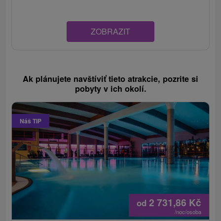
ZOBRAZIT
Ak plánujete navštíviť tieto atrakcie, pozrite si
pobyty v ich okolí.
Náš TIP
2 731,86
Kč
od
/noc/osoba