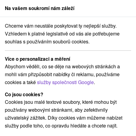
Na vašem soukromí nám záleží
člen skupiny
Sorger
Chceme vám neustále poskytovat ty nejlepší služby.
Laserarény a paintball
Stredné Slovensko
Banskobystrický kraj
Vzhledem k platné legislativě od vás ale potřebujeme
souhlas s používáním souborů cookies.
Laserarény a paintball
Banskobystrický kraj
Více o personalizaci a měření
Abychom věděli, co se děje na webových stránkách a
Kategorie
mohli vám přizpůsobit nabídky či reklamu, používáme
cookies a také
služby společnosti Google
.
Všechny kategorie
Sakrálne miesta
(4)
Vyhliadkové veže a chodníky
(4)
Co jsou cookies?
Hrady, zámky, zrúcaniny
Šport
(22)
(4)
Cookies jsou malé textové soubory, které mohou být
Jazda na koni
Skanzeny
Divadlá
(1)
(2)
(2)
používány webovými stránkami, aby zefektivnily
Horské chaty
Kaštiele
(5)
(4)
uživatelský zážitek. Díky cookies vám můžeme nabízet
Laserarény a paintball
Plte, rafting, splavy
(2)
(3)
služby podle toho, co opravdu hledáte a chcete najít.
Architektonické stavby
Lyžiarske strediská
(5)
(5)