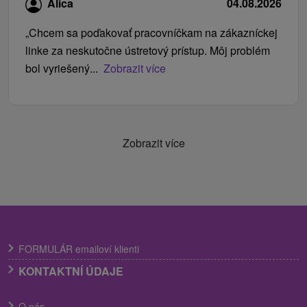
Alica
04.08.2026
„Chcem sa poďakovať pracovníčkam na zákazníckej
linke za neskutočne ústretový prístup. Môj problém
bol vyriešený...
Zobrazit více
Zobrazit více
FORMULÁR emailoví klienti
KONTAKTNÍ ÚDAJE
O nás