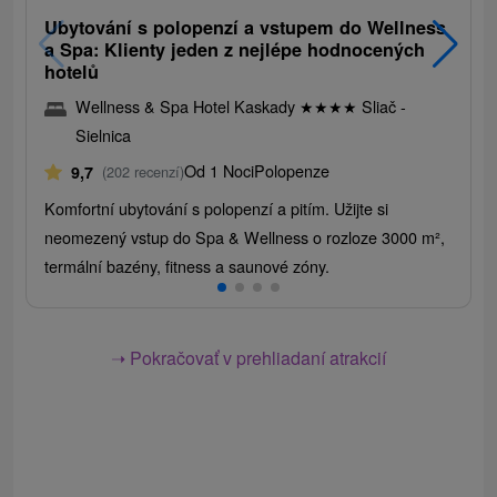
Ubytování s polopenzí a vstupem do Wellness
a Spa: Klienty jeden z nejlépe hodnocených
hotelů
Wellness & Spa Hotel Kaskady
★
★
★
★
Sliač -
Sielnica
Od 1 Noci
Polopenze
9,7
(202 recenzí)
Komfortní ubytování s polopenzí a pitím. Užijte si
neomezený vstup do Spa & Wellness o rozloze 3000 m²,
termální bazény, fitness a saunové zóny.
➝ Pokračovať v prehliadaní atrakcií