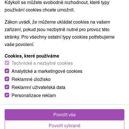
Kdykoli se můžete svobodně rozhodnout, které typy
Pamätníky
Technické pamiatky
(2)
(2)
používání cookies chcete umožnit.
Atrakce s dětmi
Escaperoom
(17)
(2)
Botanické záhrady
ZOO a zvieracie farmy
(2)
(2)
Zákon uvádí, že můžeme ukládat cookies na vašem
Múzeá a galérie
Turistické atrakcie
(4)
(5)
zařízení, pokud jsou nezbytně nutné pro provoz této
stránky. Pro všechny ostatní typy cookies potřebujeme
Obce a města
vaše povolení.
Vráble
(1)
Nitra
(1)
Cookies, které používáme
Technické a nezbytné cookies
Analytické a marketingové cookies
Reklamné úložisko
Reklamní uživatelská data
Personalizace reklam
Povolit vše
Povolit vybrané