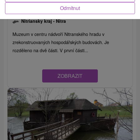
Odmítnut
Diecézne muzeum Nitra
Nitriansky kraj -
Nitra
Muzeum v centru nádvoří Nitranského hradu v
zrekonstruovaných hospodářských budovách. Je
rozděleno na dvě části. V první části...
ZOBRAZIT