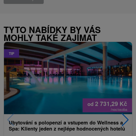
TYTO NABÍDKY BY VÁS
MOHLY TAKÉ ZAJÍMAT
TIP
2 731,29
Kč
od
/noc/osoba
Ubytování s polopenzí a vstupem do Wellness a
Spa: Klienty jeden z nejlépe hodnocených hotelů