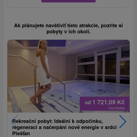
Ak plánujete navštíviť tieto atrakcie, pozrite si
pobyty v ich okolí.
1 721,09
Kč
od
/noc/osoba
Rekreační pobyt: Ideální k odpočinku,
regeneraci a načerpání nové energie v srdci
Piešťan