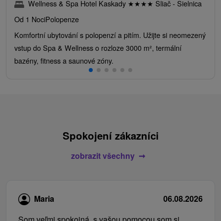
Wellness & Spa Hotel Kaskady
★
★
★
★
Sliač - Sielnica
Od 1 Noci
Polopenze
Komfortní ubytování s polopenzí a pitím. Užijte si neomezený
vstup do Spa & Wellness o rozloze 3000 m², termální
bazény, fitness a saunové zóny.
Spokojení zákazníci
zobrazit všechny
Maria
06.08.2026
Som veľmi spokojná, s vašou pomocou som si