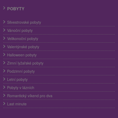
POBYTY
Silvestrovské pobyty
Vánoční pobyty
Velikonoční pobyty
Valentýnské pobyty
Halloween pobyty
Zimní lyžařské pobyty
Podzimní pobyty
Letní pobyty
Pobyty v lázních
Romantický víkend pro dva
Last minute