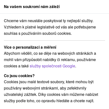
Na vašem soukromí nám záleží
člen skupiny
Sorger
Chceme vám neustále poskytovat ty nejlepší služby.
Atrakce na Slovensku
Múzeá a galérie
Dolná Nitra
Vzhledem k platné legislativě od vás ale potřebujeme
souhlas s používáním souborů cookies.
Múzeá a galérie Dolná Nitra
Více o personalizaci a měření
Kategorie
Abychom věděli, co se děje na webových stránkách a
mohli vám přizpůsobit nabídky či reklamu, používáme
Všechny kategorie
Hrady, zámky, zrúcaniny
(7)
cookies a také
služby společnosti Google
.
Túry a turistické chodníky
Vínne cesty
(1)
(1)
Motokárové dráhy
Golfové ihriská
Pramene
(2)
(2)
(1)
Co jsou cookies?
Mestské a zámocké parky
Sakrálne miesta
(2)
(4)
Cookies jsou malé textové soubory, které mohou být
Kaštiele
Divadlá
Skanzeny
(2)
(3)
(1)
používány webovými stránkami, aby zefektivnily
Jazda na koni
Šport
Adrenalinové atrakcie
(3)
(1)
(2)
uživatelský zážitek. Díky cookies vám můžeme nabízet
Vyhliadkové veže a chodníky
(3)
služby podle toho, co opravdu hledáte a chcete najít.
Detské centrá a mestečká
Aquaparky, kúpaliská
(2)
(5)