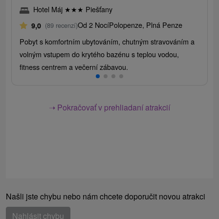
Hotel Máj
★
★
★
Piešťany
Od 2 Nocí
Polopenze, Plná Penze
9,0
(89 recenzí)
Pobyt s komfortním ubytováním, chutným stravováním a
volným vstupem do krytého bazénu s teplou vodou,
fitness centrem a večerní zábavou.
➝ Pokračovať v prehliadaní atrakcií
Našli jste chybu nebo nám chcete doporučit novou atrakci
Nahlásit chybu