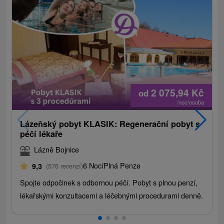
2 075,94
Kč
od
/noc/osoba
Lázeňský pobyt KLASIK: Regenerační pobyt s
péčí lékaře
Lázně Bojnice
6 Nocí
Plná Penze
9,3
(576 recenzí)
Spojte odpočinek s odbornou péčí. Pobyt s plnou penzí,
lékařskými konzultacemi a léčebnými procedurami denně.