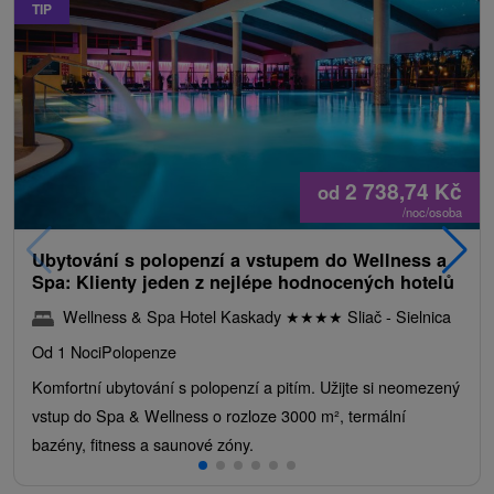
TIP
2 738,74
Kč
od
/noc/osoba
Ubytování s polopenzí a vstupem do Wellness a
Spa: Klienty jeden z nejlépe hodnocených hotelů
Wellness & Spa Hotel Kaskady
★
★
★
★
Sliač - Sielnica
Od 1 Noci
Polopenze
Komfortní ubytování s polopenzí a pitím. Užijte si neomezený
vstup do Spa & Wellness o rozloze 3000 m², termální
bazény, fitness a saunové zóny.