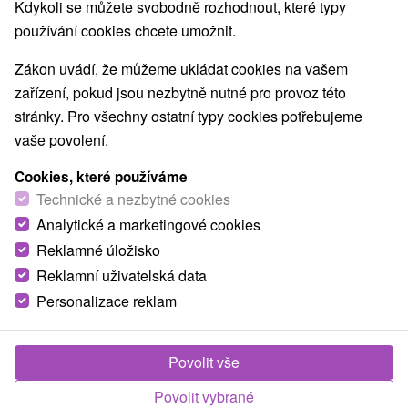
Kdykoli se můžete svobodně rozhodnout, které typy
používání cookies chcete umožnit.
Obce a města
Zákon uvádí, že můžeme ukládat cookies na vašem
Brodzany
(1)
Uhrovec
(1)
zařízení, pokud jsou nezbytně nutné pro provoz této
stránky. Pro všechny ostatní typy cookies potřebujeme
vaše povolení.
Cookies, které používáme
Technické a nezbytné cookies
Analytické a marketingové cookies
Reklamné úložisko
Reklamní uživatelská data
Personalizace reklam
Prepoštská jeskyně, Muzeum pravěku
Povolit vše
Trenčiansky kraj -
Bojnice
Povolit vybrané