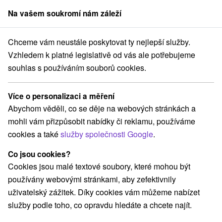
Na vašem soukromí nám záleží
člen skupiny
Sorger
Chceme vám neustále poskytovat ty nejlepší služby.
Atrakce na Slovensku
Múzeá a galérie
Horná Nitra
Vzhledem k platné legislativě od vás ale potřebujeme
souhlas s používáním souborů cookies.
Múzeá a galérie Horná Nitra
Více o personalizaci a měření
Kategorie
Abychom věděli, co se děje na webových stránkách a
mohli vám přizpůsobit nabídky či reklamu, používáme
Všechny kategorie
Adrenalinové atrakcie
(2)
cookies a také
služby společnosti Google
.
Turistické atrakcie
Múzeá a galérie
(2)
(3)
ZOO a zvieracie farmy
Escaperoom
(2)
(1)
Co jsou cookies?
Atrakce s dětmi
Technické pamiatky
(14)
(1)
Cookies jsou malé textové soubory, které mohou být
Aquaparky, kúpaliská
Detské centrá a mestečká
(5)
(2)
používány webovými stránkami, aby zefektivnily
Vyhliadkové veže a chodníky
(1)
uživatelský zážitek. Díky cookies vám můžeme nabízet
Hrady, zámky, zrúcaniny
Skanzeny
Kaštiele
(3)
(1)
(2)
služby podle toho, co opravdu hledáte a chcete najít.
Mestské a zámocké parky
Golfové ihriská
(1)
(2)