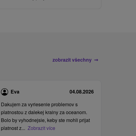
služby pro c
zobrazit všechny
Eva
04.08.2026
Dakujem za vyriesenie problemov s
platnostou z dalekej krainy za oceanom.
Bolo by vyhodnejsie, keby ste mohli prijat
platnost z...
Zobrazit více