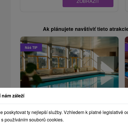
ZOBRAZIT
Ak plánujete navštíviť tieto atrakcie
Náš TIP
1 103,97
Kč
od
 nám záleží
/noc/osoba
poskytovat ty nejlepší služby. Vzhledem k platné legislativě o
Celoročně ve Vrátné: Místo, kde si
odpočinete tělem i duší
 s používáním souborů cookies.
Hotel Boboty
★
★
★
Terchová