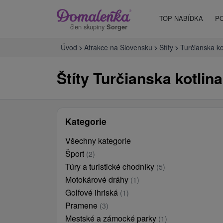
TOP NABÍDKA
P
člen skupiny
Sorger
Úvod
Atrakce na Slovensku
Štíty
Turčianska ko
Štíty Turčianska kotlina
Kategorie
Všechny kategorie
Šport
(2)
Túry a turistické chodníky
(5)
Motokárové dráhy
(1)
Golfové ihriská
(1)
Pramene
(3)
Mestské a zámocké parky
(1)