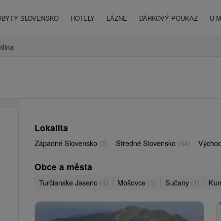
OBYTY SLOVENSKO
HOTELY
LÁZNĚ
DÁRKOVÝ POUKAZ
U 
tlina
Lokalita
Západné Slovensko
(3)
Stredné Slovensko
(34)
Východ
Obce a města
Turčianske Jaseno
(1)
Mošovce
(1)
Sučany
(1)
Ku