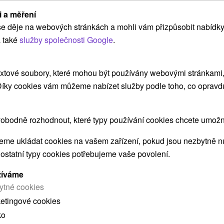
i a měření
Od 1 Noci
Snídaně, Polopenze
9,3
(8 recenzí)
e děje na webových stránkách a mohli vám přizpůsobit nabídky
Moderní ubytování, výborná gastronomie,
 také
služby společnosti Google
.
wellness, sport i výlety - vše pro váš
nezapomenutelný pobyt v Malé Fatře.
xtové soubory, které mohou být používány webovými stránkami, 
 Díky cookies vám můžeme nabízet služby podle toho, co opravd
➝ Pokračovať v prehl
obodně rozhodnout, které typy používání cookies chcete umožni
me ukládat cookies na vašem zařízení, pokud jsou nezbytně nu
 ostatní typy cookies potřebujeme vaše povolení.
žíváme
ytné cookies
ketingové cookies
ko
 MOHLY TAKÉ ZAJÍMAT