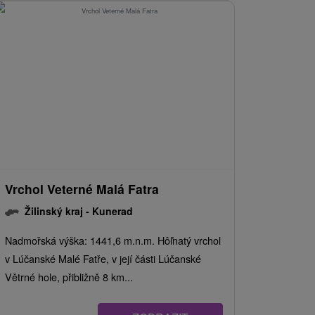
Vrchol Veterné Malá Fatra
Žilinský kraj -
Kunerad
Nadmořská výška: 1441,6 m.n.m. Hôľnatý vrchol
v Lúčanské Malé Fatře, v její části Lúčanské
Větrné hole, přibližně 8 km...