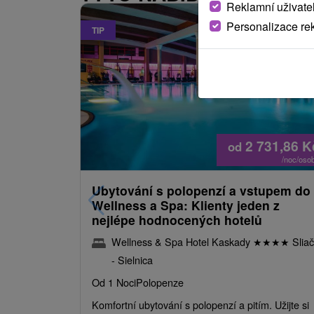
Reklamní uživate
Personalizace re
TIP
2 731,86
K
od
/noc/oso
Ubytování s polopenzí a vstupem do
Wellness a Spa: Klienty jeden z
nejlépe hodnocených hotelů
Wellness & Spa Hotel Kaskady
★
★
★
★
Sliač
- Sielnica
Od 1 Noci
Polopenze
Komfortní ubytování s polopenzí a pitím. Užijte si