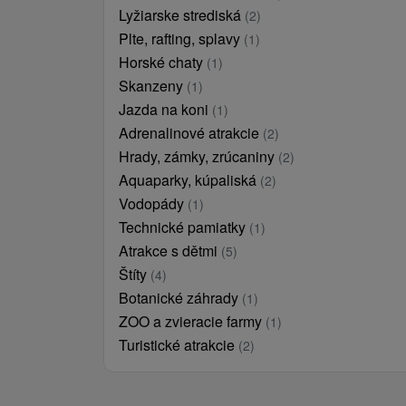
Lyžiarske strediská
(2)
Plte, rafting, splavy
(1)
Horské chaty
(1)
Skanzeny
(1)
Jazda na koni
(1)
Adrenalinové atrakcie
(2)
Hrady, zámky, zrúcaniny
(2)
Aquaparky, kúpaliská
(2)
Vodopády
(1)
Technické pamiatky
(1)
Atrakce s dětmi
(5)
Štíty
(4)
Botanické záhrady
(1)
ZOO a zvieracie farmy
(1)
Turistické atrakcie
(2)