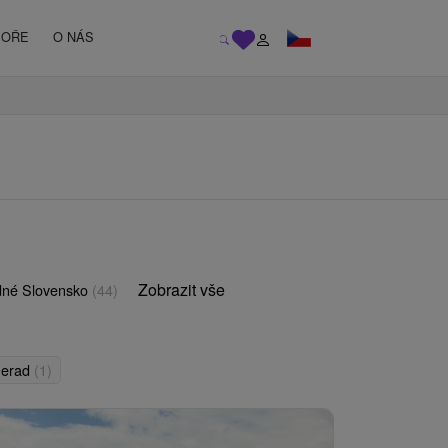
MOŘE
O NÁS
Zobrazit vše
né Slovensko
(44)
nerad
(1)