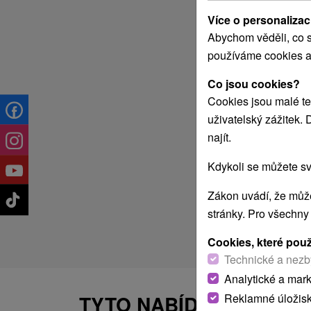
Více o personalizac
Abychom věděli, co s
používáme cookies a
Co jsou cookies?
Cookies jsou malé te
uživatelský zážitek.
najít.
Kdykoli se můžete sv
Zákon uvádí, že může
stránky. Pro všechny
Cookies, které pou
Technické a nezb
Analytické a mar
Reklamné úložis
TYTO NABÍDKY BY VÁS