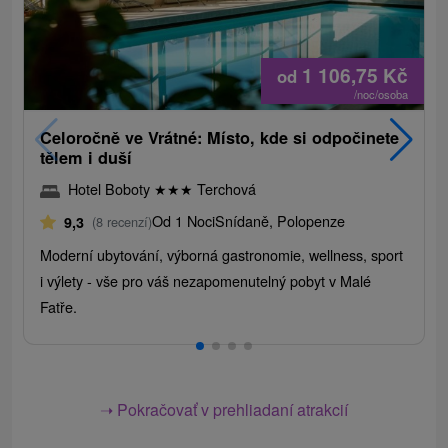
1 106,75
Kč
od
/noc/osoba
Celoročně ve Vrátné: Místo, kde si odpočinete
tělem i duší
Hotel Boboty
★
★
★
Terchová
Od 1 Noci
Snídaně, Polopenze
9,3
(8 recenzí)
Moderní ubytování, výborná gastronomie, wellness, sport
i výlety - vše pro váš nezapomenutelný pobyt v Malé
Fatře.
➝ Pokračovať v prehliadaní atrakcií