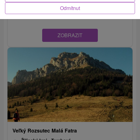
hřebeni Kriváňské části Malé Fatry a je nejvyšším
Odmítnut
vrcholem pohoří. Je...
ZOBRAZIT
Veľký Rozsutec Malá Fatra