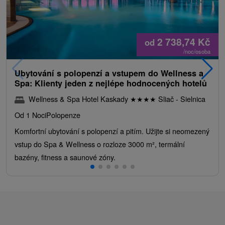
2 738,74
Kč
od
/noc/osoba
Ubytování s polopenzí a vstupem do Wellness a
Spa: Klienty jeden z nejlépe hodnocených hotelů
Wellness & Spa Hotel Kaskady
★
★
★
★
Sliač - Sielnica
Od 1 Noci
Polopenze
Komfortní ubytování s polopenzí a pitím. Užijte si neomezený
vstup do Spa & Wellness o rozloze 3000 m², termální
bazény, fitness a saunové zóny.