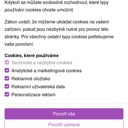
Kdykoli se můžete svobodně rozhodnout, které typy
Obce a města
používání cookies chcete umožnit.
Terchová
(2)
Zákon uvádí, že můžeme ukládat cookies na vašem
zařízení, pokud jsou nezbytně nutné pro provoz této
stránky. Pro všechny ostatní typy cookies potřebujeme
vaše povolení.
Cookies, které používáme
Technické a nezbytné cookies
Analytické a marketingové cookies
Reklamné úložisko
Reklamní uživatelská data
Personalizace reklam
Veľký Kriváň Malá Fatra
Žilinský kraj -
Terchová
Povolit vše
Nadmořská výška: 1708,7 m.n.m. Nachází se v hlavním
Povolit vybrané