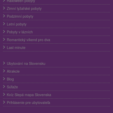
Halloween pobyty
Zimní lyžařské pobyty
Podzimní pobyty
Letní pobyty
Pobyty v lázních
Romantický víkend pro dva
Last minute
Ubytování na Slovensku
Atrakcie
Blog
Súťaže
Kvíz Slepá mapa Slovenska
Prihlásenie pre ubytovateľa