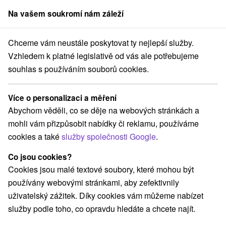
Na vašem soukromí nám záleží
člen skupiny
Sorger
Chceme vám neustále poskytovat ty nejlepší služby.
Atrakce na Slovensku
Štíty
Vrátna dolina
Vzhledem k platné legislativě od vás ale potřebujeme
souhlas s používáním souborů cookies.
Štíty Vrátna dolina
Více o personalizaci a měření
Kategorie
Abychom věděli, co se děje na webových stránkách a
mohli vám přizpůsobit nabídky či reklamu, používáme
Všechny kategorie
Lanové dráhy
(1)
cookies a také
služby společnosti Google
.
Adrenalinové atrakcie
Turistické atrakcie
(3)
(1)
Štíty
Atrakce s dětmi
Pamätníky
(2)
(1)
(1)
Co jsou cookies?
Vodopády
Vyhliadkové veže a chodníky
(1)
(1)
Cookies jsou malé textové soubory, které mohou být
Šport
Horské chaty
(1)
(1)
používány webovými stránkami, aby zefektivnily
Amfiteátre a kiná v prírode
(1)
uživatelský zážitek. Díky cookies vám můžeme nabízet
Túry a turistické chodníky
(4)
služby podle toho, co opravdu hledáte a chcete najít.