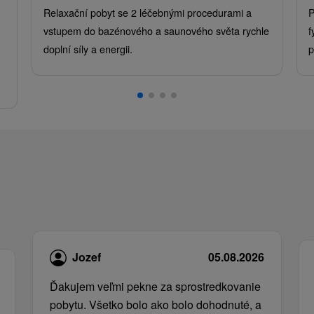
Relaxační pobyt se 2 léčebnými procedurami a
P
vstupem do bazénového a saunového světa rychle
f
doplní síly a energii.
p
.
Jozef
05.08.2026
Ďakujem veľmi pekne za sprostredkovanie
pobytu. Všetko bolo ako bolo dohodnuté, a