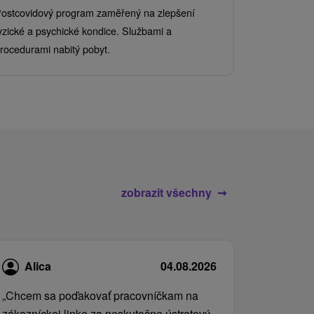
Od 2 Nocí
Al
ostcovidový program zaměřený na zlepšení
Užijte si pe
yzické a psychické kondice. Službami a
kde se skvěl
rocedurami nabitý pobyt.
služby pro c
zobrazit všechny
Alica
04.08.2026
„Chcem sa poďakovať pracovníčkam na
zákazníckej linke za neskutočne ústretový