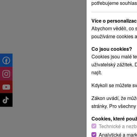
potřebujeme souhlas
Více o personalizac
Abychom věděli, co s
používáme cookies a
Co jsou cookies?
Cookies jsou malé te
uživatelský zážitek.
najít.
Kdykoli se můžete sv
Zákon uvádí, že může
stránky. Pro všechny
Cookies, které pou
Technické a nezb
Analytické a mar