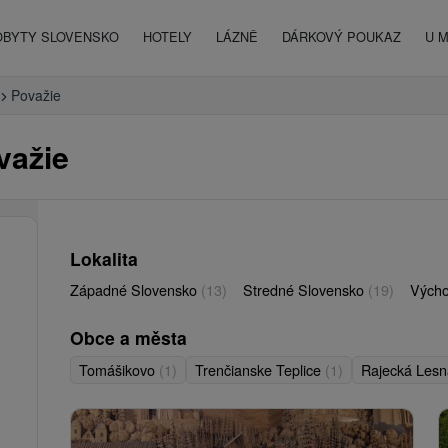
OBYTY SLOVENSKO
HOTELY
LÁZNĚ
DÁRKOVÝ POUKAZ
U 
Považie
važie
Lokalita
Západné Slovensko
(13)
Stredné Slovensko
(19)
Vých
Obce a města
Tomášikovo
(1)
Trenčianske Teplice
(1)
Rajecká Les