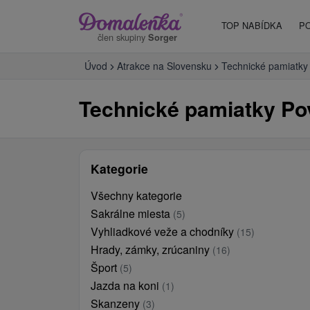
TOP NABÍDKA
P
člen skupiny
Sorger
Úvod
Atrakce na Slovensku
Technické pamiatky
Technické pamiatky Po
Kategorie
Všechny kategorie
Sakrálne miesta
(5)
Vyhliadkové veže a chodníky
(15)
Hrady, zámky, zrúcaniny
(16)
Šport
(5)
Jazda na koni
(1)
Skanzeny
(3)