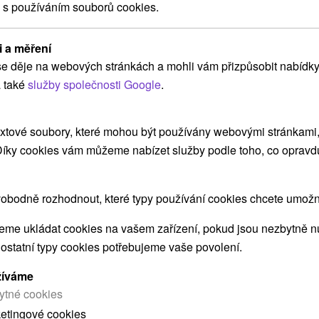
 s používáním souborů cookies.
Lázně Rajecké Teplice: sleva ve výši 20 %
na vybrané pobyty do 31.08.2026
i a měření
Od 5 Nocí
Polopenze
9,5
(422 recenzí)
e děje na webových stránkách a mohli vám přizpůsobit nabídky
V balíčku jsou 2 procedury denně šité na míru a
 také
služby společnosti Google
.
bezplatný celodenní přístup do komplexu
termálních bazénů, saunového světa a Natural
xtové soubory, které mohou být používány webovými stránkami, 
Spa.
 Díky cookies vám můžeme nabízet služby podle toho, co opravd
obodně rozhodnout, které typy používání cookies chcete umožni
➝ Pokračovať v prehl
me ukládat cookies na vašem zařízení, pokud jsou nezbytně nu
 ostatní typy cookies potřebujeme vaše povolení.
žíváme
ytné cookies
ketingové cookies