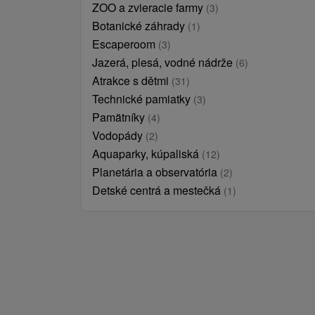
ZOO a zvieracie farmy
(3)
Botanické záhrady
(1)
Escaperoom
(3)
Jazerá, plesá, vodné nádrže
(6)
Atrakce s dětmi
(31)
Technické pamiatky
(3)
Pamätníky
(4)
Vodopády
(2)
Aquaparky, kúpaliská
(12)
Planetária a observatória
(2)
Detské centrá a mestečká
(1)