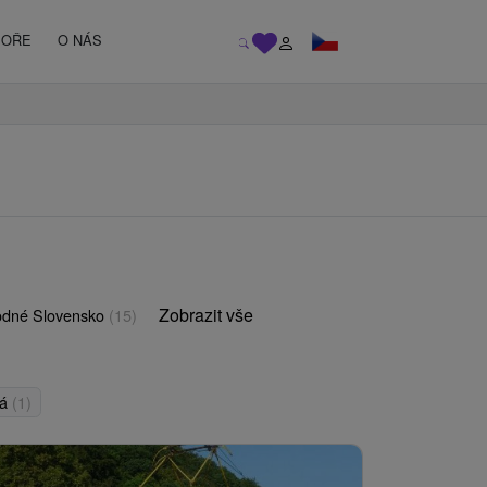
MOŘE
O NÁS
Zobrazit vše
odné Slovensko
(15)
ná
(1)