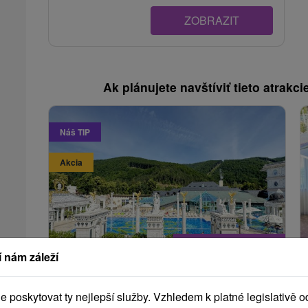
ZOBRAZIT
Ak plánujete navštíviť tieto atrakcie
Náš TIP
Akcia
3 818,69
Kč
od
 nám záleží
/noc/osoba
Preventivní léčebný balíček
poskytovat ty nejlepší služby. Vzhledem k platné legislativě o
Lázeňská péče