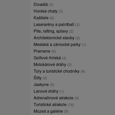
Divadlá
(3)
Horské chaty
(2)
Kaštiele
(6)
Laserarény a paintball
(2)
Plte, rafting, splavy
(2)
Architektonické stavby
(2)
Mestské a zámocké parky
(1)
Pramene
(6)
Golfové ihriská
(4)
Motokárové dráhy
(2)
Túry a turistické chodníky
(8)
Štíty
(2)
Jaskyne
(5)
Lanové dráhy
(1)
Adrenalinové atrakcie
(6)
Turistické atrakcie
(16)
Múzeá a galérie
(5)