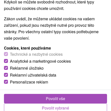
Kdykoli se můžete svobodně rozhodnout, které typy
používání cookies chcete umožnit.
Zákon uvádí, že můžeme ukládat cookies na vašem
zařízení, pokud jsou nezbytně nutné pro provoz této
stránky. Pro všechny ostatní typy cookies potřebujeme
vaše povolení.
Cookies, které používáme
Technické a nezbytné cookies
Analytické a marketingové cookies
© OpenStreetMap
Reklamné úložisko
Turistický region
Reklamní uživatelská data
Nízke Tatry, Jasná, v Tatrách, Stredné Slovensko,
Personalizace reklam
Horehronie, Chopok, Chopok Juh, Banskobystrický kraj,
Slovenské rudohorie, Veporské vrchy
Povolit vše
Našli jste chybu nebo nám chcete doporučit novou atrakci
Povolit vybrané