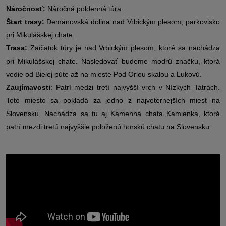
Náročnosť:
Náročná poldenná túra.
Štart trasy:
Demänovská dolina nad Vrbickým plesom, parkovisko
pri Mikulášskej chate.
Trasa:
Začiatok túry je nad Vrbickým plesom, ktoré sa nachádza
pri Mikulášskej chate. Nasledovať budeme modrú značku, ktorá
vedie od Bielej púte až na mieste Pod Orlou skalou a Lukovú.
Zaujímavosti
: Patrí medzi tretí najvyšší vrch v Nízkych Tatrách.
Toto miesto sa pokladá za jedno z najveternejších miest na
Slovensku. Nachádza sa tu aj Kamenná chata Kamienka, ktorá
patrí mezdi tretú najvyššie položenú horskú chatu na Slovensku.