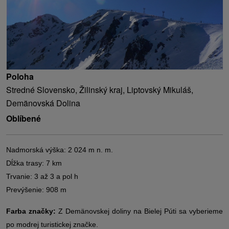
Poloha
Stredné Slovensko, Žilinský kraj, Liptovský Mikuláš,
Demänovská Dolina
Oblíbené
Nadmorská výška: 2 024 m n. m.
Dĺžka trasy: 7 km
Trvanie: 3 až 3 a pol h
Prevýšenie: 908 m
Farba značky:
Z Demänovskej doliny na Bielej Púti sa vyberieme
po modrej turistickej značke.