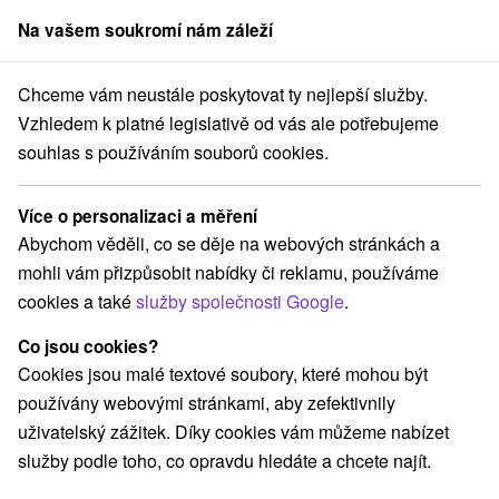
Na vašem soukromí nám záleží
člen skupiny
Sorger
Chceme vám neustále poskytovat ty nejlepší služby.
ý kraj
Demänovská Dolina
Túra na Chopok z Demänovskej doliny
Vzhledem k platné legislativě od vás ale potřebujeme
souhlas s používáním souborů cookies.
Túra na Chopok z Demänovskej
doliny
Více o personalizaci a měření
Abychom věděli, co se děje na webových stránkách a
Navigovat do místa
mohli vám přizpůsobit nabídky či reklamu, používáme
cookies a také
služby společnosti Google
.
Google recenze
GPS:
Co jsou cookies?
N +48° 56' 34.84''
Cookies jsou malé textové soubory, které mohou být
E +19° 35' 35.27''
používány webovými stránkami, aby zefektivnily
uživatelský zážitek. Díky cookies vám můžeme nabízet
služby podle toho, co opravdu hledáte a chcete najít.