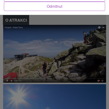
Nahlásit chybu
Odmítnut
O ATRAKCI