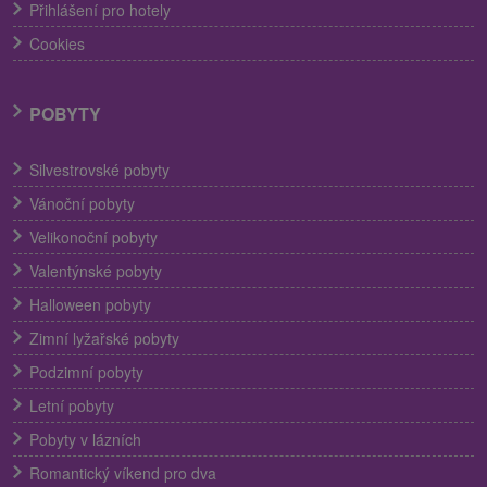
Přihlášení pro hotely
Cookies
POBYTY
Silvestrovské pobyty
Vánoční pobyty
Velikonoční pobyty
Valentýnské pobyty
Halloween pobyty
Zimní lyžařské pobyty
Podzimní pobyty
Letní pobyty
Pobyty v lázních
Romantický víkend pro dva