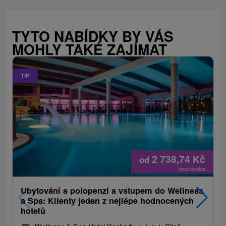
TYTO NABÍDKY BY VÁS
MOHLY TAKÉ ZAJÍMAT
TIP
2 738,74
Kč
od
/noc/osoba
Ubytování s polopenzí a vstupem do Wellness
a Spa: Klienty jeden z nejlépe hodnocených
hotelů