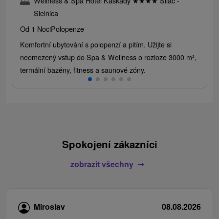
Wellness & Spa Hotel Kaskady
★
★
★
★
Sliač -
Sielnica
Od 1 Noci
Polopenze
Komfortní ubytování s polopenzí a pitím. Užijte si
neomezený vstup do Spa & Wellness o rozloze 3000 m²,
termální bazény, fitness a saunové zóny.
Spokojení zákazníci
zobrazit všechny
Miroslav
08.08.2026