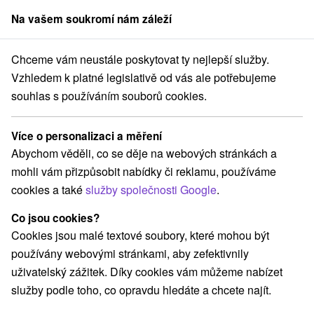
Na vašem soukromí nám záleží
člen skupiny
Sorger
Chceme vám neustále poskytovat ty nejlepší služby.
ký kraj
Oravská Lesná
Túra na Rycierovu horu z Oravskej Lesnej
Vzhledem k platné legislativě od vás ale potřebujeme
souhlas s používáním souborů cookies.
Túra na Rycierovu horu z Oravskej
Lesnej
Více o personalizaci a měření
Abychom věděli, co se děje na webových stránkách a
Navigovat do místa
mohli vám přizpůsobit nabídky či reklamu, používáme
cookies a také
služby společnosti Google
.
Google recenze
GPS:
Co jsou cookies?
N +49° 24' 57.07''
Cookies jsou malé textové soubory, které mohou být
E +19° 5' 30.28''
používány webovými stránkami, aby zefektivnily
uživatelský zážitek. Díky cookies vám můžeme nabízet
služby podle toho, co opravdu hledáte a chcete najít.