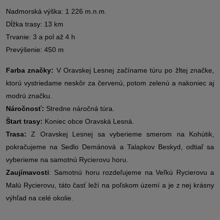
Nadmorská výška: 1 226 m.n.m.
Dĺžka trasy: 13 km
Trvanie: 3 a pol až 4 h
Prevýšenie: 450 m
Farba značky:
V Oravskej Lesnej začíname túru po žltej značke,
ktorú vystriedame neskôr za červenú, potom zelenú a nakoniec aj
modrú značku.
Náročnosť:
Stredne náročná túra.
Štart trasy:
Koniec obce Oravská Lesná.
Trasa:
Z Oravskej Lesnej sa vyberieme smerom na Kohútik,
pokračujeme na Sedlo Demänová a Talapkov Beskyd, odtiaľ sa
vyberieme na samotnú Rycierovu horu.
Zaujímavosti
: Samotnú horu rozdeľujeme na Veľkú Rycierovu a
Malú Rycierovu, táto časť leží na poľskom území a je z nej krásny
výhľad na celé okolie.