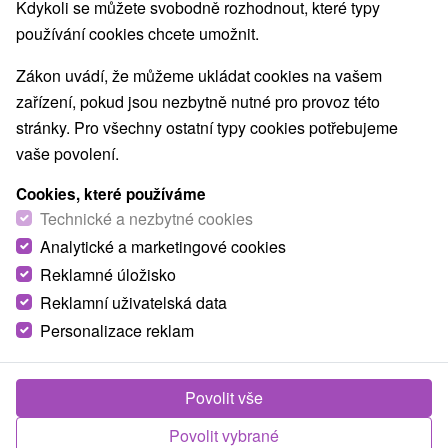
Kdykoli se můžete svobodně rozhodnout, které typy
používání cookies chcete umožnit.
Zákon uvádí, že můžeme ukládat cookies na vašem
zařízení, pokud jsou nezbytně nutné pro provoz této
stránky. Pro všechny ostatní typy cookies potřebujeme
vaše povolení.
Cookies, které používáme
Technické a nezbytné cookies
Analytické a marketingové cookies
© OpenStreetMap
Reklamné úložisko
Turistický region
Reklamní uživatelská data
Kysuce, Severné Slovensko, Žilinský kraj, Kysucké
Personalizace reklam
Beskydy, Veľká Rača
Našli jste chybu nebo nám chcete doporučit novou atrakci
Povolit vše
Nahlásit chybu
Povolit vybrané