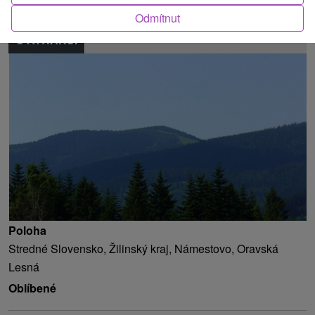
Odmítnut
O ATRAKCI
Poloha
Stredné Slovensko, Žilinský kraj, Námestovo, Oravská
Lesná
Oblíbené