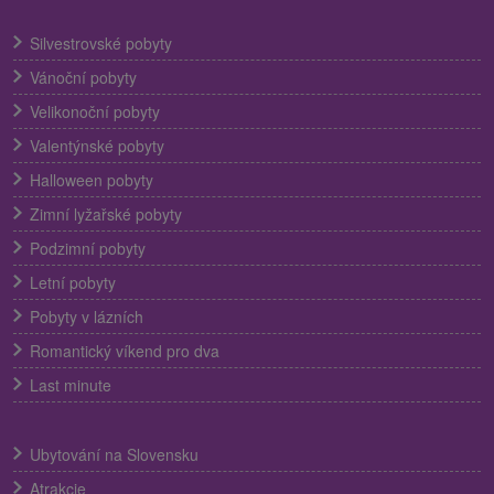
Silvestrovské pobyty
Vánoční pobyty
Velikonoční pobyty
Valentýnské pobyty
Halloween pobyty
Zimní lyžařské pobyty
Podzimní pobyty
Letní pobyty
Pobyty v lázních
Romantický víkend pro dva
Last minute
Ubytování na Slovensku
Atrakcie