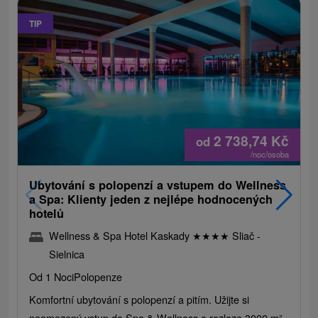
TIP
2 738,74
Kč
od
/noc/osoba
Ubytování s polopenzí a vstupem do Wellness
a Spa: Klienty jeden z nejlépe hodnocených
hotelů
Wellness & Spa Hotel Kaskady
★
★
★
★
Sliač -
Sielnica
Od 1 Noci
Polopenze
Komfortní ubytování s polopenzí a pitím. Užijte si
neomezený vstup do Spa & Wellness o rozloze 3000 m²,