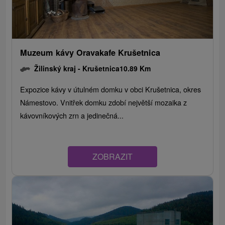
Muzeum kávy Oravakafe Krušetnica
Žilinský kraj -
Krušetnica
10.89 Km
Expozice kávy v útulném domku v obci Krušetnica, okres
Námestovo. Vnitřek domku zdobí největší mozaika z
kávovníkových zrn a jedinečná...
ZOBRAZIT