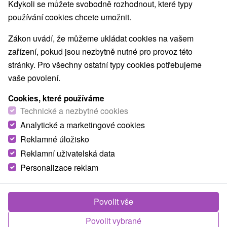
Kdykoli se můžete svobodně rozhodnout, které typy
používání cookies chcete umožnit.
Zákon uvádí, že můžeme ukládat cookies na vašem
zařízení, pokud jsou nezbytně nutné pro provoz této
stránky. Pro všechny ostatní typy cookies potřebujeme
vaše povolení.
Oravská lesná železnica
Cookies, které používáme
Žilinský kraj -
Oravská Lesná
Technické a nezbytné cookies
Teraz známa ako turistická vyhliadková trať, kedysi
Analytické a marketingové cookies
fungovala na prevoz dreva v roku 1918 a jej trasa bola z
Reklamné úložisko
Oravskej Lesnej cez...
Reklamní uživatelská data
Personalizace reklam
ZOBRAZIT
Povolit vše
Povolit vybrané