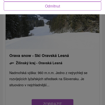
Odmítnut
Orava snow - Ski Oravská Lesná
Žilinský kraj -
Oravská Lesná
Nadmořská výška: 960 m.n.m. Jedno z nejrychleji se
rozvíjejících lyžařských středisek na Slovensku. Je
situováno v nejchladnější...
ZOBRAZIT