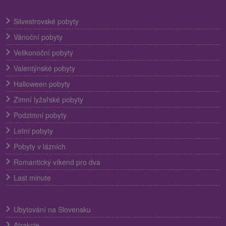
Silvestrovské pobyty
Vánoční pobyty
Velikonoční pobyty
Valentýnské pobyty
Halloween pobyty
Zimní lyžařské pobyty
Podzimní pobyty
Letní pobyty
Pobyty v lázních
Romantický víkend pro dva
Last minute
Ubytování na Slovensku
Atrakcie