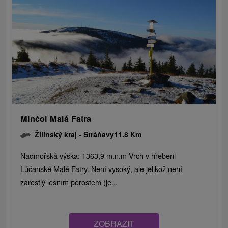
Minčol Malá Fatra
Žilinský kraj -
Stráňavy
11.8 Km
Nadmořská výška: 1363,9 m.n.m Vrch v hřebeni
Lúčanské Malé Fatry. Není vysoký, ale jelikož není
zarostlý lesním porostem (je...
ZOBRAZIT