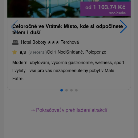
1 103,74
Kč
od
/noc/osoba
Celoročně ve Vrátné: Místo, kde si odpočinete
tělem i duší
Hotel Boboty
★
★
★
Terchová
Od 1 Noci
Snídaně, Polopenze
9,3
(8 recenzí)
Moderní ubytování, výborná gastronomie, wellness, sport
i výlety - vše pro váš nezapomenutelný pobyt v Malé
Fatře.
➝ Pokračovať v prehliadaní atrakcií