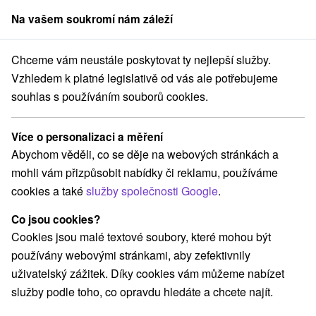
Na vašem soukromí nám záleží
člen skupiny
Sorger
Chceme vám neustále poskytovat ty nejlepší služby.
ce na Slovensku
Stredné Slovensko
Žilinský kraj
Oravská Lesná
Vzhledem k platné legislativě od vás ale potřebujeme
souhlas s používáním souborů cookies.
Atrakce Oravská Lesná a v okolí
Více o personalizaci a měření
Kategorie
Abychom věděli, co se děje na webových stránkách a
mohli vám přizpůsobit nabídky či reklamu, používáme
Všechny kategorie
Atrakce s dětmi
(1)
cookies a také
služby společnosti Google
.
Technické pamiatky
(1)
Vyhliadkové veže a chodníky
Lyžiarske strediská
(1)
(1)
Co jsou cookies?
Túry a turistické chodníky
(1)
Cookies jsou malé textové soubory, které mohou být
používány webovými stránkami, aby zefektivnily
uživatelský zážitek. Díky cookies vám můžeme nabízet
služby podle toho, co opravdu hledáte a chcete najít.