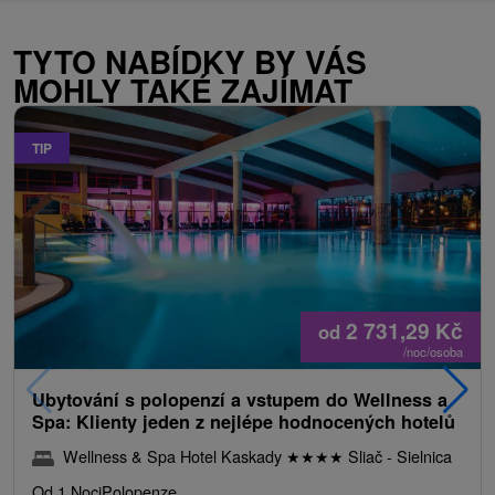
TYTO NABÍDKY BY VÁS
MOHLY TAKÉ ZAJÍMAT
TIP
2 731,29
Kč
od
/noc/osoba
Ubytování s polopenzí a vstupem do Wellness a
Spa: Klienty jeden z nejlépe hodnocených hotelů
Wellness & Spa Hotel Kaskady
★
★
★
★
Sliač - Sielnica
Od 1 Noci
Polopenze