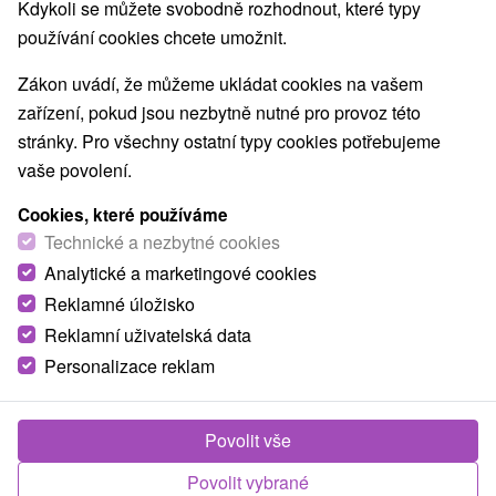
Kdykoli se můžete svobodně rozhodnout, které typy
používání cookies chcete umožnit.
Zákon uvádí, že můžeme ukládat cookies na vašem
zařízení, pokud jsou nezbytně nutné pro provoz této
stránky. Pro všechny ostatní typy cookies potřebujeme
vaše povolení.
Cookies, které používáme
Technické a nezbytné cookies
Analytické a marketingové cookies
© OpenStreetMap
Reklamné úložisko
Turistický region
Reklamní uživatelská data
Liptov, Orava, Malá Fatra, Severné Slovensko, Žilinský kraj,
Personalizace reklam
Chočské vrchy, Kubínska Hoľa, Oravská Magura
Našli jste chybu nebo nám chcete doporučit novou atrakci
Povolit vše
Nahlásit chybu
Povolit vybrané