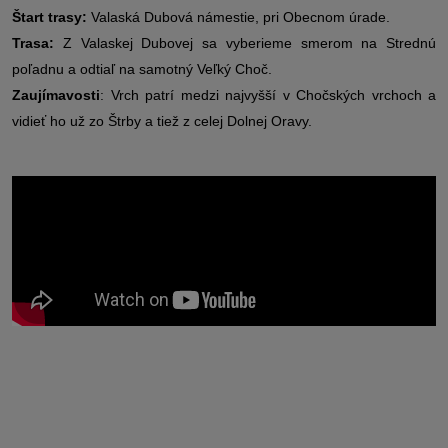
Štart trasy:
Valaská Dubová námestie, pri Obecnom úrade.
Trasa:
Z Valaskej Dubovej sa vyberieme smerom na Strednú
poľadnu a odtiaľ na samotný Veľký Choč.
Zaujímavosti
: Vrch patrí medzi najvyšší v Chočských vrchoch a
vidieť ho už zo Štrby a tiež z celej Dolnej Oravy.