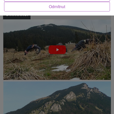
Odmítnut
O ATRAKCI