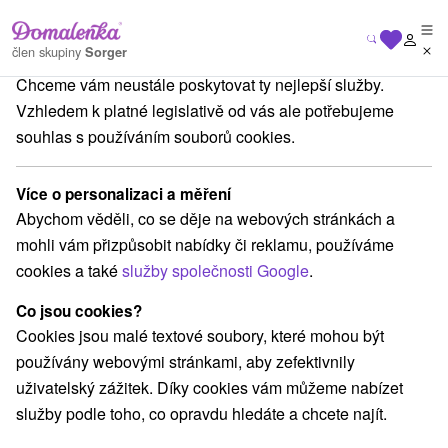
Na vašem soukromí nám záleží
člen skupiny
Sorger
Chceme vám neustále poskytovat ty nejlepší služby.
inský kraj
Valaská Dubová
Túra na Veľký Choč z Valaskej Dubovej
Vzhledem k platné legislativě od vás ale potřebujeme
souhlas s používáním souborů cookies.
Túra na Veľký Choč z Valaskej
Dubovej
Více o personalizaci a měření
Abychom věděli, co se děje na webových stránkách a
Navigovat do místa
mohli vám přizpůsobit nabídky či reklamu, používáme
cookies a také
služby společnosti Google
.
Google recenze
GPS:
Co jsou cookies?
N +49° 9' 3.07''
Cookies jsou malé textové soubory, které mohou být
E +19° 20' 36.12''
používány webovými stránkami, aby zefektivnily
uživatelský zážitek. Díky cookies vám můžeme nabízet
služby podle toho, co opravdu hledáte a chcete najít.