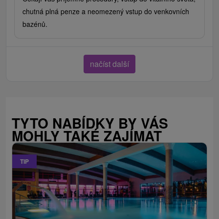
chutná plná penze a neomezený vstup do venkovních
bazénů.
načíst další
TYTO NABÍDKY BY VÁS
MOHLY TAKÉ ZAJÍMAT
TIP