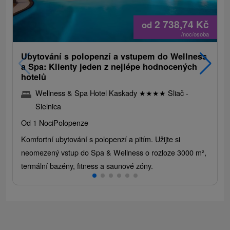
2 738,74
Kč
od
/noc/osoba
Ubytování s polopenzí a vstupem do Wellness
a Spa: Klienty jeden z nejlépe hodnocených
hotelů
Wellness & Spa Hotel Kaskady
★
★
★
★
Sliač -
Sielnica
Od 1 Noci
Polopenze
Komfortní ubytování s polopenzí a pitím. Užijte si
neomezený vstup do Spa & Wellness o rozloze 3000 m²,
termální bazény, fitness a saunové zóny.