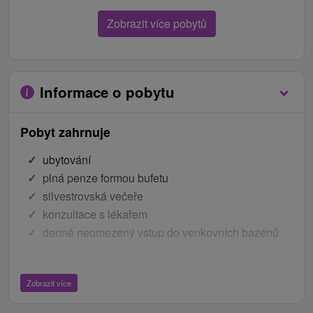
Zobrazit více pobytů
Informace o pobytu
Pobyt zahrnuje
ubytování
plná penze formou bufetu
silvestrovská večeře
konzultace s lékařem
denně neomezený vstup do venkovních bazénů
plus
Zobrazit více
Pobyt na 5 nocí zahrnuje 7 léčebných procedur
Pobyt na 4 noci zahrnuje 6 léčebných procedur