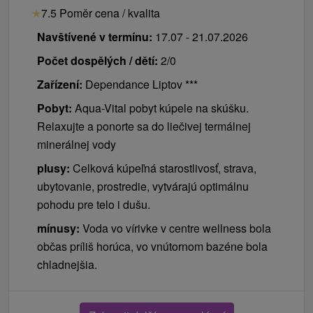
★
7.5 Poměr cena / kvalita
Navštívené v termínu:
17.07 - 21.07.2026
Počet dospělých / dětí:
2/0
Zařízení:
Dependance Liptov ***
Pobyt:
Aqua-Vital pobyt kúpele na skúšku.
Relaxujte a ponorte sa do liečivej termálnej
minerálnej vody
plusy:
Celková kúpeľná starostlivosť, strava,
ubytovanie, prostredie, vytvárajú optimálnu
pohodu pre telo i dušu.
mínusy:
Voda vo vírivke v centre wellness bola
občas príliš horúca, vo vnútornom bazéne bola
chladnejšia.