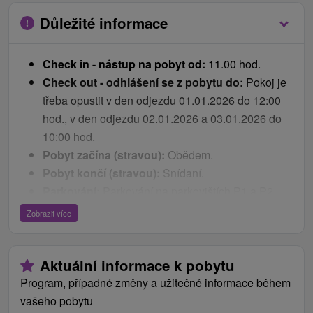
Pobyt na 3 noci zahrnuje 5 léčebných procedur
Důležité informace
Ceník - Bonusy
Check in - nástup na pobyt od:
11.00 hod.
Check out - odhlášení se z pobytu do:
Pokoj je
Kulturní program během celého pobytu bez
třeba opustit v den odjezdu 01.01.2026 do 12:00
dalšího doplatku: DJ RIKO, během silvestrovského
hod., v den odjezdu 02.01.2026 a 03.01.2026 do
pobytu Vás bude bavit hudební skupina NOVA
10:00 hod.
Welcome drink, lázeňské víno
Pobyt začína (stravou):
Obědem.
Župan a pantofle na pokoji
Pobyt končí (stravou):
Snídaní.
Slevová karta Liptov Region Card zdarma na
Parkování:
Parkování na parkovištích P1 a P2
vyžádání
chráněných kamerovým systémem je zpoplatněno
Pitná kúra z pramene HGL-3 zdarma
Zobrazit více
dle aktuálního ceníku lázní.
Připojení na internet zdarma
Internet:
V lázních jsou dvě možnosti využívání
Dárek při oslavě narozenin
Aktuální informace k pobytu
internetového připojení: WiFi připojení (Liptov,
děti
Adam, Diana, Barbora, Choč, Kubo) nebo
Program, případné změny a užitečné informace během
připojení přes kabel (Cyril, Maja). Kabel je možné
vašeho pobytu
Dítě do 18 mesiacov zdarma, bez nároku na lůžko