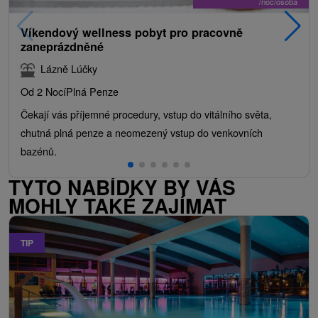
/noc/osoba
Víkendový wellness pobyt pro pracovně
zaneprázdněné
Lázně Lúčky
Od 2 Nocí
Plná Penze
Čekají vás příjemné procedury, vstup do vitálního světa,
chutná plná penze a neomezený vstup do venkovních
bazénů.
TYTO NABÍDKY BY VÁS
MOHLY TAKÉ ZAJÍMAT
TIP