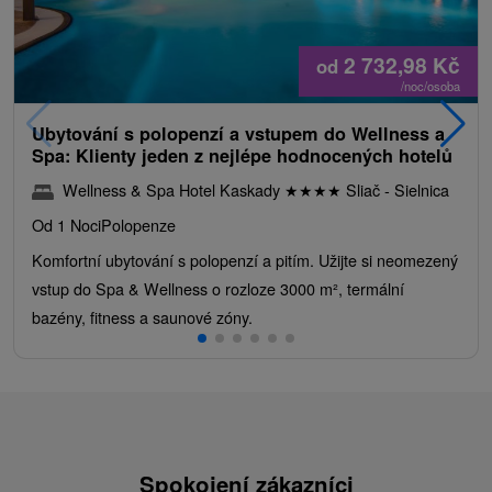
2 732,98
Kč
od
/noc/osoba
Ubytování s polopenzí a vstupem do Wellness a
Spa: Klienty jeden z nejlépe hodnocených hotelů
Wellness & Spa Hotel Kaskady
★
★
★
★
Sliač - Sielnica
Od 1 Noci
Polopenze
Komfortní ubytování s polopenzí a pitím. Užijte si neomezený
vstup do Spa & Wellness o rozloze 3000 m², termální
bazény, fitness a saunové zóny.
Spokojení zákazníci