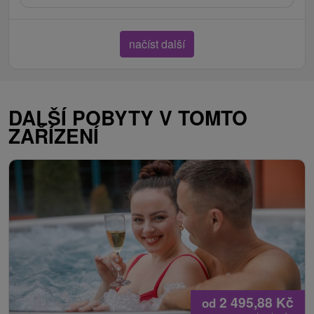
načíst další
DALŠÍ POBYTY V TOMTO
ZAŘÍZENÍ
2 495,88
Kč
od