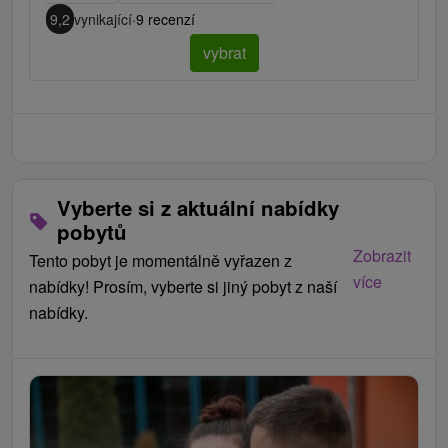
9,2
vynikající
·
9 recenzí
vybrat
Vyberte si z aktuální nabídky
pobytů
Zobrazit
Tento pobyt je momentálně vyřazen z
více
nabídky! Prosím, vyberte si jiný pobyt z naší
nabídky.