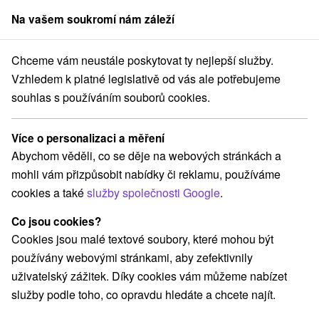
Na vašem soukromí nám záleží
člen skupiny
Sorger
Chceme vám neustále poskytovat ty nejlepší služby.
čky
Silvestrovský pobyt v lázních s hudební skupinou NOVA a DJ Rik
Vzhledem k platné legislativě od vás ale potřebujeme
souhlas s používáním souborů cookies.
Silvestrovský pobyt v lázních s
hudební skupinou NOVA a DJ
Více o personalizaci a měření
Rikom
Abychom věděli, co se děje na webových stránkách a
Platnost pobytu vypršela! Vyberte si níže z aktuálních nabídek.
mohli vám přizpůsobit nabídky či reklamu, používáme
Penzion Cyril
★
★
Lázně Lúčky
cookies a také
služby společnosti Google
.
Lázně Lúčky
Lúčky
Co jsou cookies?
Cookies jsou malé textové soubory, které mohou být
Navigovat do místa
používány webovými stránkami, aby zefektivnily
uživatelský zážitek. Díky cookies vám můžeme nabízet
9,1
vynikající
628 recenzí
·
služby podle toho, co opravdu hledáte a chcete najít.