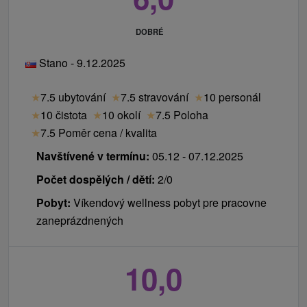
Ceník - Informace
DOBRÉ
Využijte možnosti pokoje Superior v KH Choči, která
Stano - 9.12.2025
nabízí
Vyšší standard ubytování
★
7.5 ubytování
★
7.5 stravování
★
10 personál
Moderní design a větší komfort
★
10 čistota
★
10 okolí
★
7.5 Poloha
Pohodlí pro ještě příjemnější pobyt
★
7.5 Poměr cena / kvalita
Navštívené v termínu:
05.12 - 07.12.2025
Počet dospělých / dětí:
2/0
Pobyt:
Víkendový wellness pobyt pre pracovne
zaneprázdnených
10,0