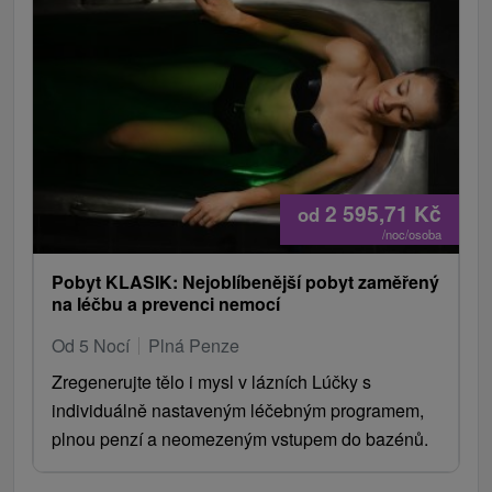
2 595,71
Kč
od
/noc/osoba
Pobyt KLASIK: Nejoblíbenější pobyt zaměřený
na léčbu a prevenci nemocí
Od 5 Nocí
Plná Penze
Zregenerujte tělo i mysl v lázních Lúčky s
individuálně nastaveným léčebným programem,
plnou penzí a neomezeným vstupem do bazénů.