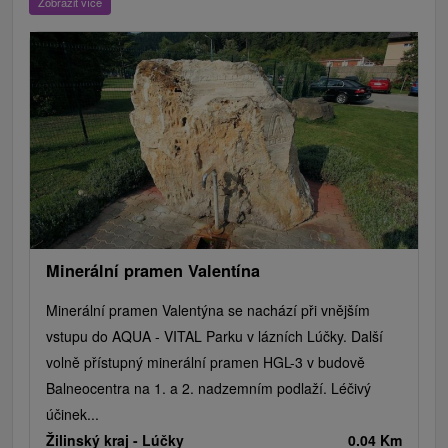
Zobrazit více
Hrady, zámky, zrúcaniny
Skanzeny
Botanické záhrady
Mestské a zámocké parky
Vyhliadkové lety a plavby
Štíty
Jazerá, plesá, vodné nádrže
Technické pamiatky
Pamätníky
Vodopády
Drevené kostolíky
Pramene
Divadlá
Jazda na koni
Túry a turistické chodníky
Kaštiele
Horské chaty
Sakrálne miesta
Plte, rafting, splavy
Architektonické stavby
Lyžiarske strediská
Golfové ihriská
Motokárové dráhy
Amfiteátre a kiná v prírode
Vínne cesty
Cyklotrasy
Minerální pramen Valentína
Minerální pramen Valentýna se nachází při vnějším
vstupu do AQUA - VITAL Parku v lázních Lúčky. Další
volně přístupný minerální pramen HGL-3 v budově
Balneocentra na 1. a 2. nadzemním podlaží. Léčivý
účinek...
Žilinský kraj -
Lúčky
0.04 Km