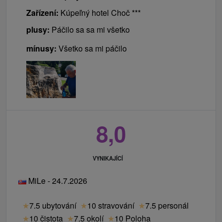
Zařízení:
Kúpeľný hotel Choč ***
plusy:
Páčilo sa sa mi všetko
mínusy:
Všetko sa mi páčilo
8,0
VYNIKAJÍCÍ
MiLe - 24.7.2026
★
7.5 ubytování
★
10 stravování
★
7.5 personál
★
10 čistota
★
7.5 okolí
★
10 Poloha