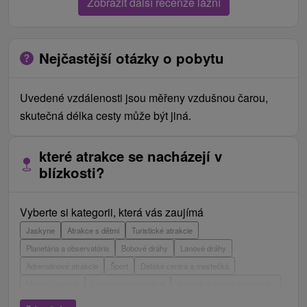
Zobrazit další recenze lázní
Nejčastější otázky o pobytu
Uvedené vzdálenosti jsou měřeny vzdušnou čarou,
skutečná délka cesty může být jiná.
které atrakce se nacházejí v
blízkosti?
Vyberte si kategorii, která vás zaujímá
Jaskyne
Atrakce s dětmi
Turistické atrakcie
Planetária a observatória
Bobové dráhy
Lanové dráhy
Adrenalinové atrakcie
Šport
Detské centrá a mestečká
Múzeá a galérie
Laserarény a paintball
Vyhliadkové veže a chodníky
ZOO a zvieracie farmy
Escaperoom
Aquaparky, kúpaliská