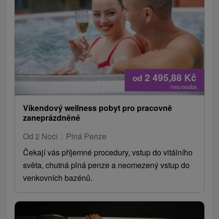
2 495,88
Kč
od
/noc/osoba
Víkendový wellness pobyt pro pracovně
zaneprázdněné
Od 2 Nocí
Plná Penze
Čekají vás příjemné procedury, vstup do vitálního
světa, chutná plná penze a neomezený vstup do
venkovních bazénů.