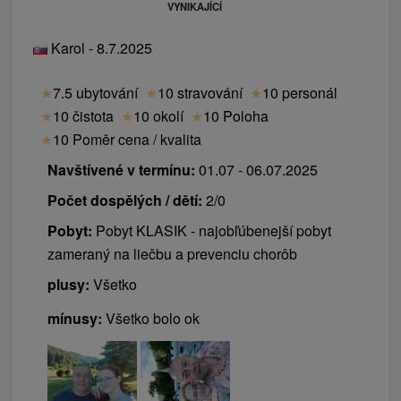
VYNIKAJÍCÍ
Karol - 8.7.2025
★
7.5 ubytování
★
10 stravování
★
10 personál
★
10 čistota
★
10 okolí
★
10 Poloha
★
10 Poměr cena / kvalita
Navštívené v termínu:
01.07 - 06.07.2025
Počet dospělých / dětí:
2/0
Pobyt:
Pobyt KLASIK - najobľúbenejší pobyt
zameraný na liečbu a prevenciu chorôb
plusy:
Všetko
mínusy:
Všetko bolo ok