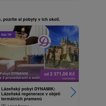
, pozrite si pobyty v ich okolí.
Náš TIP
2 371,08
Kč
od
/noc/osoba
Lázeňský pobyt DYNAMIK:
Silvestr 
Lázeňská regenerace v objetí
zdraví a
termálních pramenů
procedu
Lázně Bojnice
Lázně B