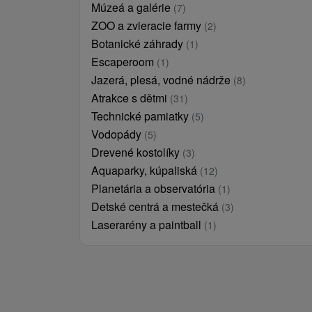
Múzeá a galérie
(7)
ZOO a zvieracie farmy
(2)
Botanické záhrady
(1)
Escaperoom
(1)
Jazerá, plesá, vodné nádrže
(8)
Atrakce s dětmi
(31)
Technické pamiatky
(5)
Vodopády
(5)
Drevené kostolíky
(3)
Aquaparky, kúpaliská
(12)
Planetária a observatória
(1)
Detské centrá a mestečká
(3)
Laserarény a paintball
(1)