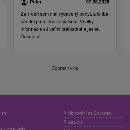
Peter
07.08.2026
Za 1 deň som mal vybavený pobyt, a to iba
pár dní pred jeho začiatkom. Všetky
informácie sú veľmi prehľadné a jasné.
Ďakujem!
Zobrazit více
YTY
Ubytování na Slovensku
Atrakcie
trovské pobyty