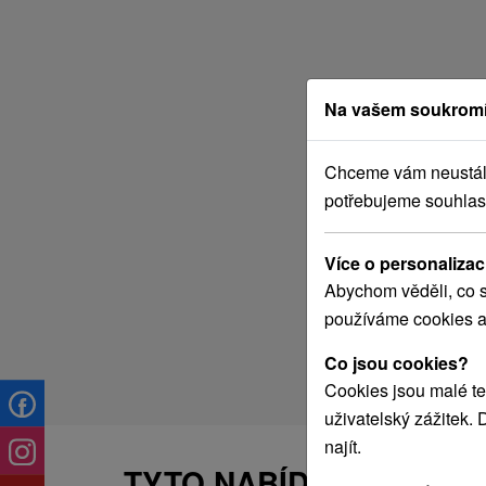
Na vašem soukromí
Chceme vám neustále 
potřebujeme souhlas
Více o personalizac
Abychom věděli, co s
používáme cookies a
Co jsou cookies?
Cookies jsou malé te
uživatelský zážitek.
najít.
TYTO NABÍDKY BY VÁS