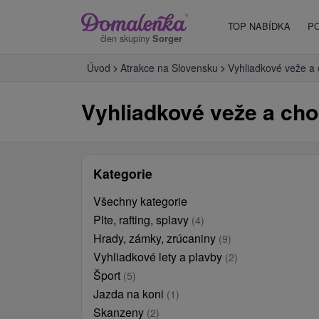
TOP NABÍDKA
P
člen skupiny
Sorger
Úvod
Atrakce na Slovensku
Vyhliadkové veže a
Vyhliadkové veže a cho
Kategorie
Všechny kategorie
Plte, rafting, splavy
(4)
Hrady, zámky, zrúcaniny
(9)
Vyhliadkové lety a plavby
(2)
Šport
(5)
Jazda na koni
(1)
Skanzeny
(2)