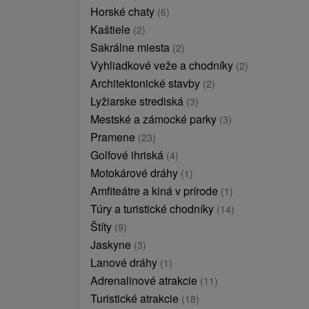
Horské chaty
(6)
Kaštiele
(2)
Sakrálne miesta
(2)
Vyhliadkové veže a chodníky
(2)
Architektonické stavby
(2)
Lyžiarske strediská
(3)
Mestské a zámocké parky
(3)
Pramene
(23)
Golfové ihriská
(4)
Motokárové dráhy
(1)
Amfiteátre a kiná v prírode
(1)
Túry a turistické chodníky
(14)
Štíty
(9)
Jaskyne
(3)
Lanové dráhy
(1)
Adrenalinové atrakcie
(11)
Turistické atrakcie
(18)