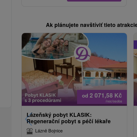
Ak plánujete navštíviť tieto atrakcie
2 071,58
Kč
od
/noc/osoba
Lázeňský pobyt KLASIK:
Regenerační pobyt s péčí lékaře
Lázně Bojnice