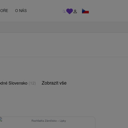
MOŘE
O NÁS
Zobrazit vše
odné Slovensko
(12)