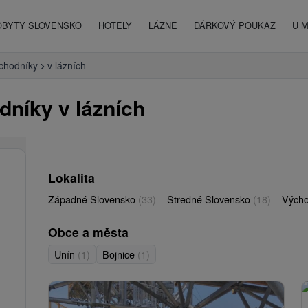
OBYTY SLOVENSKO
HOTELY
LÁZNĚ
DÁRKOVÝ POUKAZ
U 
 chodníky
v lázních
dníky v lázních
Lokalita
Západné Slovensko
(33)
Stredné Slovensko
(18)
Vých
Obce a města
Unín
(1)
Bojnice
(1)