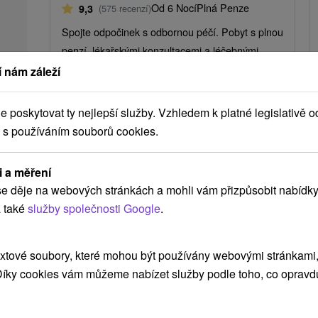
Od 6 Nocí
Plná Penze
9,3
(575 recenzí)
Spojte odpočinek s odbornou péčí. Pobyt s plnou
penzí, lékařskými konzultacemi a léčebnými
procedurami denně.
 nám záleží
poskytovat ty nejlepší služby. Vzhledem k platné legislativě o
 s používáním souborů cookies.
➝ Pokračovať v prehl
i a měření
e děje na webových stránkách a mohli vám přizpůsobit nabídky
 také
služby společnosti Google
.
xtové soubory, které mohou být používány webovými stránkami, 
 Díky cookies vám můžeme nabízet služby podle toho, co opravd
 MOHLY TAKÉ ZAJÍMAT