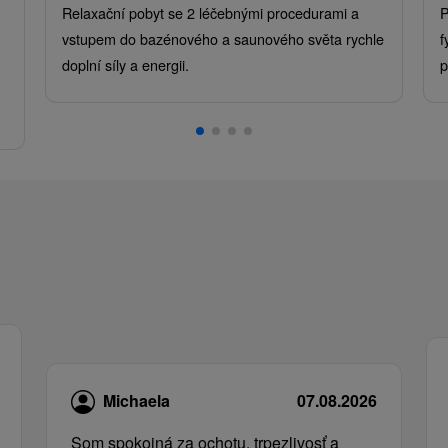
Relaxační pobyt se 2 léčebnými procedurami a
P
vstupem do bazénového a saunového světa rychle
f
doplní síly a energii.
p
.
Michaela
07.08.2026
Som spokojná za ochotu, trpezlivosť a