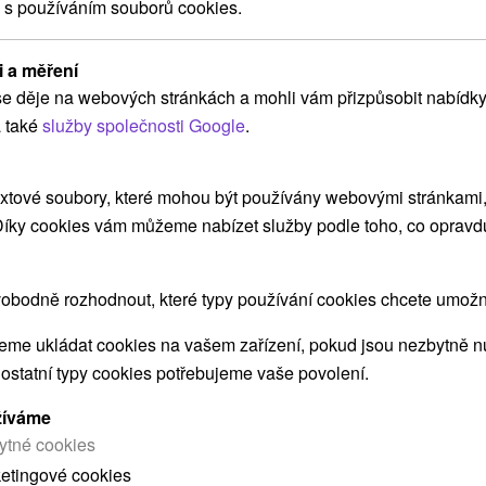
 s používáním souborů cookies.
Nezapomenutelné společné chvíle v
příjemném prostředí Malé Fatry
i a měření
Village resort Hanuliak
★
★
★
★
Belá
e děje na webových stránkách a mohli vám přizpůsobit nabídky
Od 4 Nocí
Polopenze
8,6
(28 recenzí)
 také
služby společnosti Google
.
Pobyt zahrnuje ubytování s polopenzí a užít si
můžete také neomezený wellness s dětským
xtové soubory, které mohou být používány webovými stránkami, 
bazénem a fitness.
 Díky cookies vám můžeme nabízet služby podle toho, co opravd
obodně rozhodnout, které typy používání cookies chcete umožni
➝ Pokračovať v prehl
me ukládat cookies na vašem zařízení, pokud jsou nezbytně nu
 ostatní typy cookies potřebujeme vaše povolení.
žíváme
ytné cookies
ketingové cookies