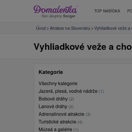
TOP NABÍDKA
P
člen skupiny
Sorger
Úvod
Atrakce na Slovensku
Vyhliadkové veže a
Vyhliadkové veže a ch
Kategorie
Všechny kategorie
Jazerá, plesá, vodné nádrže
(1)
Bobové dráhy
(2)
Lanové dráhy
(2)
Adrenalinové atrakcie
(3)
Turistické atrakcie
(4)
Múzeá a galérie
(1)