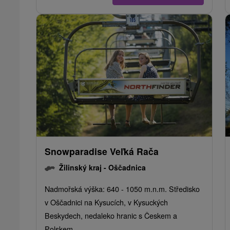
Snowparadise Veľká Rača
Žilinský kraj -
Oščadnica
Nadmořská výška: 640 - 1050 m.n.m. Středisko
v Oščadnici na Kysucích, v Kysuckých
Beskydech, nedaleko hranic s Českem a
Polskem....