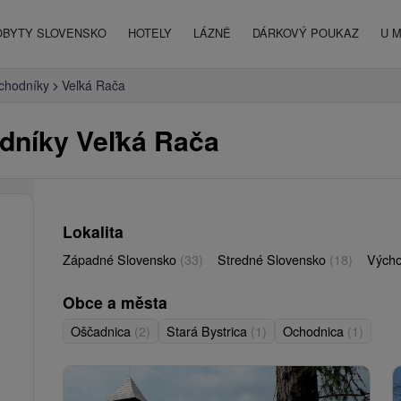
OBYTY SLOVENSKO
HOTELY
LÁZNĚ
DÁRKOVÝ POUKAZ
U 
 chodníky
Veľká Rača
odníky Veľká Rača
Lokalita
Západné Slovensko
(33)
Stredné Slovensko
(18)
Vých
Obce a města
Oščadnica
(2)
Stará Bystrica
(1)
Ochodnica
(1)