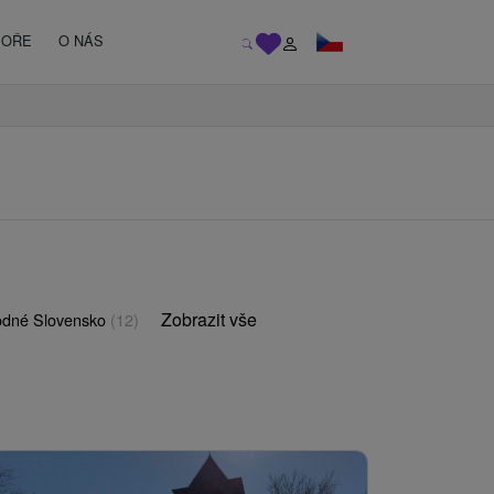
MOŘE
O NÁS
Zobrazit vše
odné Slovensko
(12)