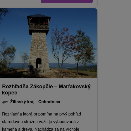
Rozhľadňa Zákopčie – Marťakovský
kopec
Žilinský kraj -
Ochodnica
Rozhľadňa ktorá pripomína na prvý pohľad
starodávnu strážnu vežu je vybudovaná z
kameňa a dreva. Nachádza sa na vrchole