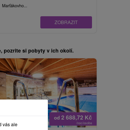
Marťákovho...
ZOBRAZIT
, pozrite si pobyty v ich okolí.
2 688,72
Kč
od
/noc/osoba
d vás ale