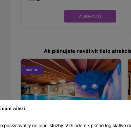
ZOBRAZIT
Ak plánujete navštíviť tieto atrakcie
Náš TIP
 nám záleží
2 657,45
Kč
od
/noc/osoba
poskytovat ty nejlepší služby. Vzhledem k platné legislativě o