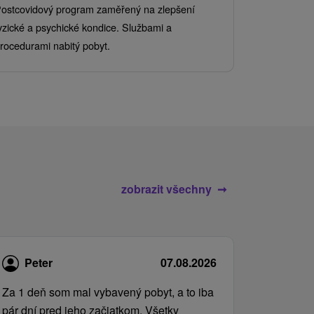
Od 2 Nocí
Al
ostcovidový program zaměřený na zlepšení
Užijte si pe
yzické a psychické kondice. Službami a
kde se skvěl
rocedurami nabitý pobyt.
služby pro c
zobrazit všechny
Peter
07.08.2026
Za 1 deň som mal vybavený pobyt, a to iba
pár dní pred jeho začiatkom. Všetky