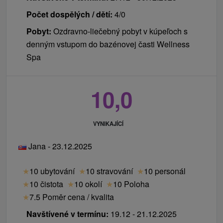
Počet dospělých / dětí:
4/0
Pobyt:
Ozdravno-liečebný pobyt v kúpeľoch s
denným vstupom do bazénovej časti Wellness
Spa
10,0
VYNIKAJÍCÍ
Jana - 23.12.2025
★
10 ubytování
★
10 stravování
★
10 personál
★
10 čistota
★
10 okolí
★
10 Poloha
★
7.5 Poměr cena / kvalita
Navštívené v termínu:
19.12 - 21.12.2025