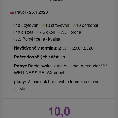
VYNIKAJÍCÍ
Pavol - 25.1.2026
★
10 ubytování
★
10 stravování
★
10 personál
★
10 čistota
★
7.5 okolí
★
7.5 Poloha
★
7.5 Poměr cena / kvalita
Navštívené v termínu:
21.01 - 23.01.2026
Počet dospělých / dětí:
1/0
Pobyt:
Bardejovské Kúpele - Hotel Alexander ****
WELLNESS RELAX pobyt
plusy:
V marci ak bude volne idem zas ale na
dlhšie
10,0