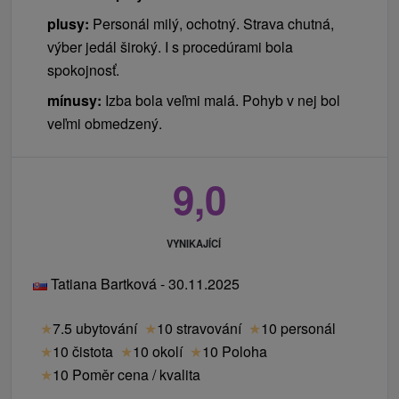
plusy:
Personál milý, ochotný. Strava chutná,
výber jedál široký. I s procedúrami bola
spokojnosť.
mínusy:
Izba bola veľmi malá. Pohyb v nej bol
veľmi obmedzený.
9,0
VYNIKAJÍCÍ
Tatiana Bartková - 30.11.2025
★
7.5 ubytování
★
10 stravování
★
10 personál
★
10 čistota
★
10 okolí
★
10 Poloha
★
10 Poměr cena / kvalita