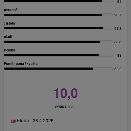
91
personál
90.7
čistota
91.3
okolí
88.8
Poloha
88
Poměr cena / kvalita
82.2
10,0
VYNIKAJÍCÍ
Elena - 28.4.2026