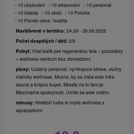
★
10 ubytování
★
10 stravování
★
10 personál
★
10 čistota
★
10 okolí
★
10 Poloha
★
10 Poměr cena / kvalita
Navštívené v termínu:
24.09 - 26.09.2025
Počet dospělých / dětí:
2/0
Pobyt:
Vital balík pre regeneráciu tela – procedúry
+ wellness centrum bez obmedzení
plusy:
Uzasny personal, vynikajuca strava, utulny
malicky wellness. Mozno, by sa zisla este infra
sauna a knipov kupel. Miesta na to tam je.
Maximalna spokojnost. Urcite sa este vratim.
mínusy:
Niektorí ludia si mylia wellness s
aqvaparkom.