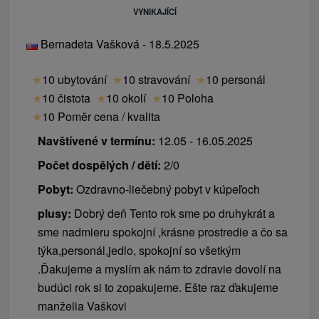
VYNIKAJÍCÍ
Bernadeta Vašková - 18.5.2025
★
10 ubytování
★
10 stravování
★
10 personál
★
10 čistota
★
10 okolí
★
10 Poloha
★
10 Poměr cena / kvalita
Navštívené v termínu:
12.05 - 16.05.2025
Počet dospělých / dětí:
2/0
Pobyt:
Ozdravno-liečebný pobyt v kúpeľoch
plusy:
Dobrý deň Tento rok sme po druhykrát a
sme nadmieru spokojní ,krásne prostredie a čo sa
týka,personál,jedlo, spokojní so všetkým
.Ďakujeme a myslím ak nám to zdravie dovolí na
budúci rok si to zopakujeme. Ešte raz ďakujeme
manželia Vaškovi