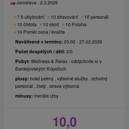
Jaroslava - 2.3.2026
★
7.5 ubytování
★
10 stravování
★
10 personál
★
10 čistota
★
10 okolí
★
10 Poloha
★
10 Poměr cena / kvalita
Navštívené v termínu:
23.02 - 27.02.2026
Počet dospělých / dětí:
2/0
Pobyt:
Wellness & Relax - oddýchnite si v
Bardejovských Kúpeľoch
plusy:
hotel pekný , výborné služby , ochotný
personál , čistý , strava výborná
mínusy:
menšie izby
10,0