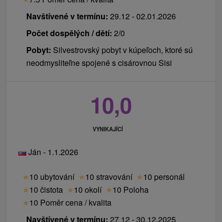
Navštívené v termínu:
29.12 - 02.01.2026
Počet dospělých / dětí:
2/0
Pobyt:
Silvestrovský pobyt v kúpeľoch, ktoré sú
neodmysliteľne spojené s cisárovnou Sisi
10,0
VYNIKAJÍCÍ
Ján - 1.1.2026
★
10 ubytování
★
10 stravování
★
10 personál
★
10 čistota
★
10 okolí
★
10 Poloha
★
10 Poměr cena / kvalita
Navštívené v termínu:
27.12 - 30.12.2025