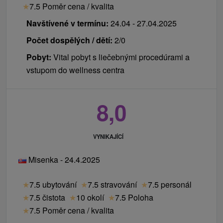
★
7.5 Poměr cena / kvalita
Navštívené v termínu:
24.04 - 27.04.2025
Počet dospělých / dětí:
2/0
Pobyt:
Vital pobyt s liečebnými procedúrami a
vstupom do wellness centra
8,0
VYNIKAJÍCÍ
Misenka - 24.4.2025
★
7.5 ubytování
★
7.5 stravování
★
7.5 personál
★
7.5 čistota
★
10 okolí
★
7.5 Poloha
★
7.5 Poměr cena / kvalita