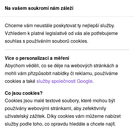
Na vašem soukromí nám záleží
člen skupiny
Sorger
Chceme vám neustále poskytovat ty nejlepší služby.
 Slovensko
Prešovský kraj
Bardejov
Lázne Bardejovské Kúpele
Vzhledem k platné legislativě od vás ale potřebujeme
souhlas s používáním souborů cookies.
Recenze - Hotel Alexander
★
★
★
★
Bardejov
Více o personalizaci a měření
Bardejov
Abychom věděli, co se děje na webových stránkách a
mohli vám přizpůsobit nabídky či reklamu, používáme
cookies a také
služby společnosti Google
.
Rezervace a výběr pobytu
Co jsou cookies?
Cookies jsou malé textové soubory, které mohou být
Navigovat do místa
používány webovými stránkami, aby zefektivnily
uživatelský zážitek. Díky cookies vám můžeme nabízet
O ZAŘÍZENÍ
POBYTY
RECENZE
služby podle toho, co opravdu hledáte a chcete najít.