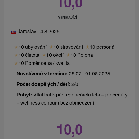
10,0
VYNIKAJÍCÍ
Jaroslav - 4.8.2025
★
10 ubytování
★
10 stravování
★
10 personál
★
10 čistota
★
10 okolí
★
10 Poloha
★
10 Poměr cena / kvalita
Navštívené v termínu:
28.07 - 01.08.2025
Počet dospělých / dětí:
2/0
Pobyt:
Vital balík pre regeneráciu tela – procedúry
+ wellness centrum bez obmedzení
10,0