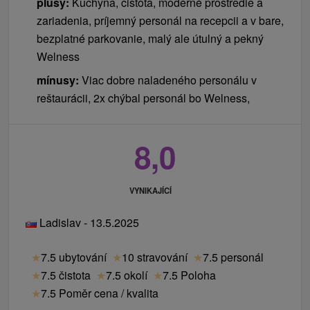
plusy:
Kuchyňa, čistota, moderné prostredie a
zariadenia, príjemný personál na recepcii a v bare,
bezplatné parkovanie, malý ale útulný a pekný
Welness
mínusy:
Viac dobre naladeného personálu v
reštaurácii, 2x chýbal personál bo Welness,
8,0
VYNIKAJÍCÍ
Ladislav - 13.5.2025
★
7.5 ubytování
★
10 stravování
★
7.5 personál
★
7.5 čistota
★
7.5 okolí
★
7.5 Poloha
★
7.5 Poměr cena / kvalita