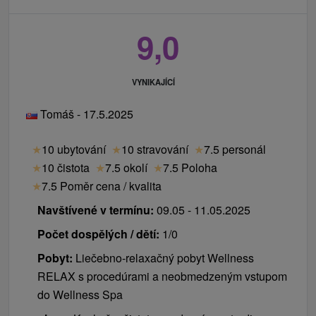
9,0
VYNIKAJÍCÍ
Tomáš - 17.5.2025
★
10 ubytování
★
10 stravování
★
7.5 personál
★
10 čistota
★
7.5 okolí
★
7.5 Poloha
★
7.5 Poměr cena / kvalita
Navštívené v termínu:
09.05 - 11.05.2025
Počet dospělých / dětí:
1/0
Pobyt:
Liečebno-relaxačný pobyt Wellness
RELAX s procedúrami a neobmedzeným vstupom
do Wellness Spa