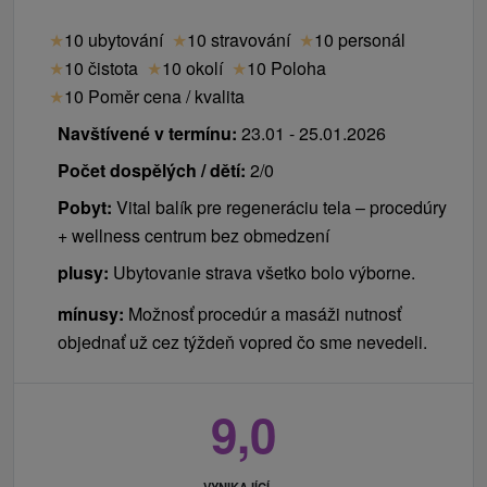
★
10 ubytování
★
10 stravování
★
10 personál
★
10 čistota
★
10 okolí
★
10 Poloha
★
10 Poměr cena / kvalita
Navštívené v termínu:
23.01 - 25.01.2026
Počet dospělých / dětí:
2/0
Pobyt:
Vital balík pre regeneráciu tela – procedúry
+ wellness centrum bez obmedzení
plusy:
Ubytovanie strava všetko bolo výborne.
mínusy:
Možnosť procedúr a masáži nutnosť
objednať už cez týždeň vopred čo sme nevedeli.
9,0