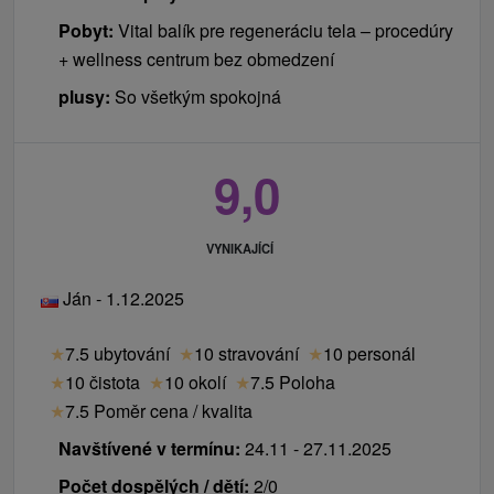
Pobyt:
Vital balík pre regeneráciu tela – procedúry
+ wellness centrum bez obmedzení
plusy:
So všetkým spokojná
9,0
VYNIKAJÍCÍ
Ján - 1.12.2025
★
7.5 ubytování
★
10 stravování
★
10 personál
★
10 čistota
★
10 okolí
★
7.5 Poloha
★
7.5 Poměr cena / kvalita
Navštívené v termínu:
24.11 - 27.11.2025
Počet dospělých / dětí:
2/0