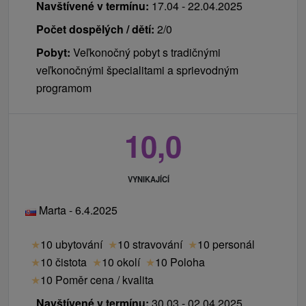
Navštívené v termínu:
17.04 - 22.04.2025
Počet dospělých / dětí:
2/0
Pobyt:
Veľkonočný pobyt s tradičnými
veľkonočnými špecialitami a sprievodným
programom
10,0
VYNIKAJÍCÍ
Marta - 6.4.2025
★
10 ubytování
★
10 stravování
★
10 personál
★
10 čistota
★
10 okolí
★
10 Poloha
★
10 Poměr cena / kvalita
Navštívené v termínu:
30.03 - 02.04.2025