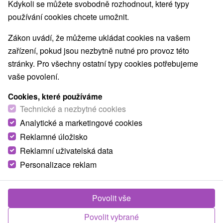
9,4
vynikající
405 recenzí
·
Kdykoli se můžete svobodně rozhodnout, které typy
používání cookies chcete umožnit.
Zákon uvádí, že můžeme ukládat cookies na vašem
zařízení, pokud jsou nezbytně nutné pro provoz této
stránky. Pro všechny ostatní typy cookies potřebujeme
vaše povolení.
Cookies, které používáme
Technické a nezbytné cookies
Analytické a marketingové cookies
Reklamné úložisko
Reklamní uživatelská data
Personalizace reklam
Povolit vše
Povolit vybrané