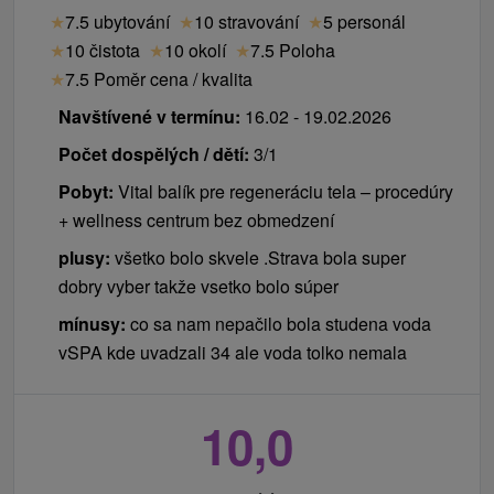
★
7.5 ubytování
★
10 stravování
★
5 personál
★
10 čistota
★
10 okolí
★
7.5 Poloha
★
7.5 Poměr cena / kvalita
Navštívené v termínu:
16.02 - 19.02.2026
Počet dospělých / dětí:
3/1
Pobyt:
Vital balík pre regeneráciu tela – procedúry
+ wellness centrum bez obmedzení
plusy:
všetko bolo skvele .Strava bola super
dobry vyber takže vsetko bolo súper
mínusy:
co sa nam nepačilo bola studena voda
vSPA kde uvadzali 34 ale voda tolko nemala
10,0