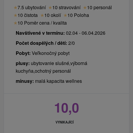
★
7.5 ubytování
★
10 stravování
★
10 personál
★
10 čistota
★
10 okolí
★
10 Poloha
★
10 Poměr cena / kvalita
Navštívené v termínu:
02.04 - 06.04.2026
Počet dospělých / dětí:
2/0
Pobyt:
Veľkonočný pobyt
plusy:
ubytovanie slušné,výborná
kuchyňa,ochotný personál
mínusy:
malá kapacita wellnes
10,0
VYNIKAJÍCÍ