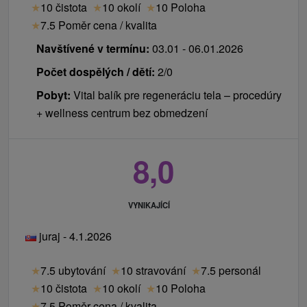
★
10 čistota
★
10 okolí
★
10 Poloha
★
7.5 Poměr cena / kvalita
Navštívené v termínu:
03.01 - 06.01.2026
Počet dospělých / dětí:
2/0
Pobyt:
Vital balík pre regeneráciu tela – procedúry
+ wellness centrum bez obmedzení
8,0
VYNIKAJÍCÍ
juraj - 4.1.2026
★
7.5 ubytování
★
10 stravování
★
7.5 personál
★
10 čistota
★
10 okolí
★
10 Poloha
★
7.5 Poměr cena / kvalita