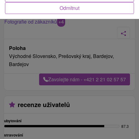
Odmítnut
Fotografie od zákazníků
+4
Poloha
Východné Slovensko, Prešovský kraj, Bardejov,
Bardejov
Zavolejte nám - +421 2 21 02 57 57
recenze uživatelů
ubytování
87.3
stravování