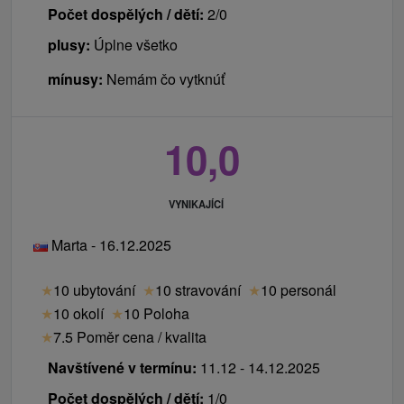
Počet dospělých / dětí:
2/0
plusy:
Úplne všetko
mínusy:
Nemám čo vytknúť
10,0
VYNIKAJÍCÍ
Marta - 16.12.2025
★
10 ubytování
★
10 stravování
★
10 personál
★
10 okolí
★
10 Poloha
★
7.5 Poměr cena / kvalita
Navštívené v termínu:
11.12 - 14.12.2025
Počet dospělých / dětí:
1/0