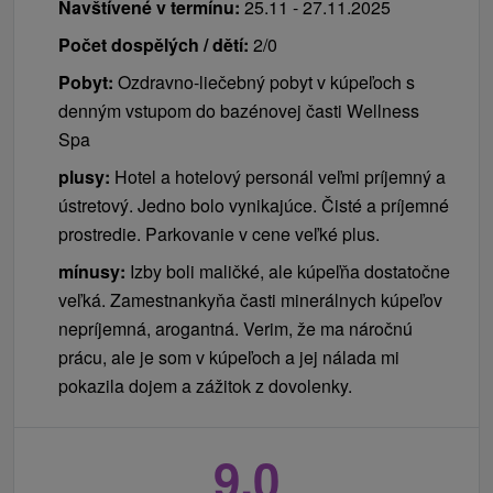
Navštívené v termínu:
25.11 - 27.11.2025
Počet dospělých / dětí:
2/0
Pobyt:
Ozdravno-liečebný pobyt v kúpeľoch s
denným vstupom do bazénovej časti Wellness
Spa
plusy:
Hotel a hotelový personál veľmi príjemný a
ústretový. Jedno bolo vynikajúce. Čisté a príjemné
prostredie. Parkovanie v cene veľké plus.
mínusy:
Izby boli maličké, ale kúpeľňa dostatočne
veľká. Zamestnankyňa časti minerálnych kúpeľov
nepríjemná, arogantná. Verim, že ma náročnú
prácu, ale je som v kúpeľoch a jej nálada mi
pokazila dojem a zážitok z dovolenky.
9,0