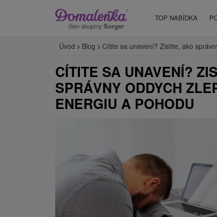
TOP NABÍDKA
P
člen skupiny
Sorger
Úvod
Blog
Cítite sa unavení? Zistite, ako sprá
CÍTITE SA UNAVENÍ? ZI
SPRÁVNY ODDYCH ZLEP
ENERGIU A POHODU