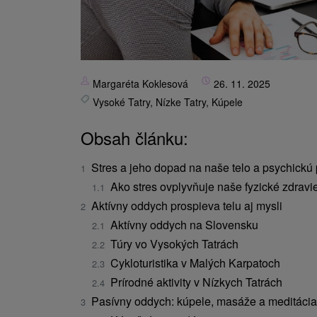
Margaréta Koklesová
26. 11. 2025
Vysoké Tatry
,
Nízke Tatry
,
Kúpele
Obsah článku:
Stres a jeho dopad na naše telo a psychick
Ako stres ovplyvňuje naše fyzické zdravi
Aktívny oddych prospieva telu aj mysli
Aktívny oddych na Slovensku
Túry vo Vysokých Tatrách
Cykloturistika v Malých Karpatoch
Prírodné aktivity v Nízkych Tatrách
Pasívny oddych: kúpele, masáže a meditácia