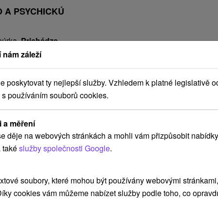
O A PSYCHICKÚ
búrka.
Prichádza
ti sa kopia, spánok je
 nám záleží
ostane do pohody ani
rosti doma, problémy s
poskytovat ty nejlepší služby. Vzhledem k platné legislativě o
, či nedostatok pohybu,
 s používáním souborů cookies.
vať.
i a měření
e děje na webových stránkách a mohli vám přizpůsobit nabídky
 také
služby společnosti Google
.
xtové soubory, které mohou být používány webovými stránkami, 
 Díky cookies vám můžeme nabízet služby podle toho, co opravd