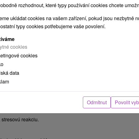
obodně rozhodnout, které typy používání cookies chcete umožni
me ukládat cookies na vašem zařízení, pokud jsou nezbytně nu
 ostatní typy cookies potřebujeme vaše povolení.
žíváme
ytné cookies
ketingové cookies
 ZDRAVIE?
ko
lo utekať pred
lská data
klam
vi, aby bolo pripravené
Odmítnut
Povolit vy
k cíti bolesť v ramenách,
a stresovú reakciu.