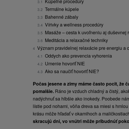
Kúpeľné procedúry
Termálne kúpele
Bahenné zábaly
Vírivky a wellness procedúry
Masáže – cesta k uvoľneniu aj duševnej
Meditácia a relaxačné techniky
Význam pravidelnej relaxácie pre energiu a
Oddych ako prevencia vyhorenia
Umenie hovoriť NIE
Ako sa naučiť hovoriť NIE?
Počas jesene a zimy máme často pocit, že č
pomalšie.
Ráno je vzduch chladný a čistý, akob
nadýchnuť sa hlbšie ako inokedy. Poobede nám
lístie pod nohami, vôňa dreva sa miesi s hmlou
krásu môže hľadať v okamihoch a maličkostiac
skracujú dni, vo vnútri môže pribudnúť poko