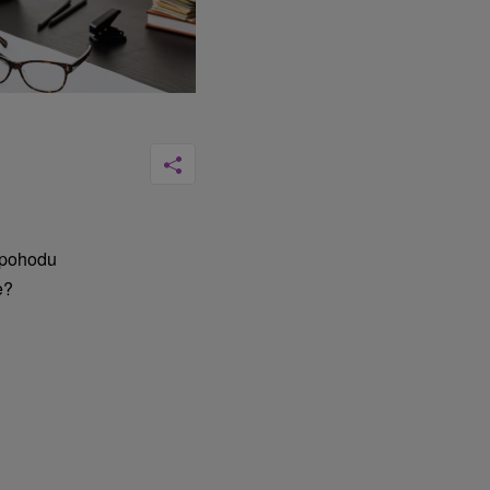
ú pohodu
e?