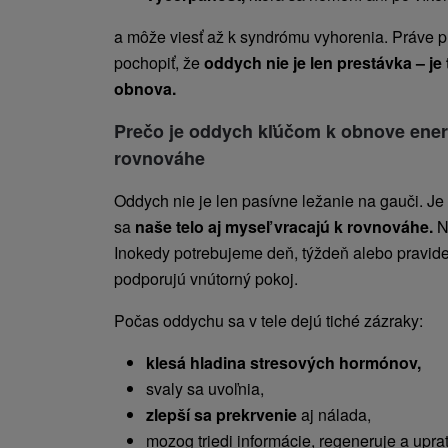
a môže viesť až k syndrómu vyhorenia. Práve pr
pochopiť, že
oddych nie je len prestávka – je 
obnova.
Prečo je oddych kľúčom k obnove ener
rovnováhe
Oddych nie je len pasívne ležanie na gauči. Je
sa
naše telo aj myseľ vracajú k rovnováhe.
N
Inokedy potrebujeme deň, týždeň alebo pravideln
podporujú vnútorný pokoj.
Počas oddychu sa v tele dejú tiché zázraky:
klesá hladina stresových hormónov,
svaly sa uvoľnia,
zlepší sa prekrvenie
aj nálada,
mozog triedi informácie, regeneruje a uprat