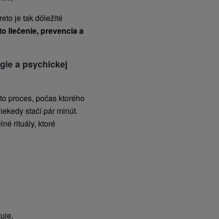
eto je tak dôležité
to liečenie, prevencia a
gie a psychickej
 to proces, počas ktorého
iekedy stačí pár minút.
é rituály, ktoré
uje,