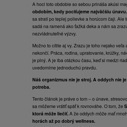
A hoci toto obdobie so sebou prináša akúsi ma
obdobím, kedy pociťujeme najväčšiu únavu
sa stratí po teplej polievke a horúcom čaji. Ale 
sadá na ramená ako ťažká deka a nám sa zrazu
nezvládnuteľné výzvy.
Možno to cítite aj vy. Zrazu je toho nejako veľ
nekončí. Práca, rodina, upratovanie, krúžky, ná
je plný. A je iba otázkou času, keď si medzi ria
uvedomíme jednoduchú pravdu.
Náš organizmus nie je stroj. A oddych nie je
potreba.
Tento článok je práve o tom – o únave, stresov
sa môžeme vrátiť späť k rovnováhe. O tom, že
S
ktorá môže liečiť.
A že oddych môže mať mno
horách až po dobrý wellness.