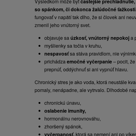
Výsledkom môže byť
častejšie prechladnutie,
so spánkom, či dokonca žalúdočné ťažkosti
fungovať v napätí tak dlho, že si človek ani ne
zmenil jeho vnútorný svet.
objavuje sa
úzkosť, vnútorný nepokoj
a 
myšlienky sa točia v kruhu,
nespavosť
sa stáva pravidlom, nie výnimk
prichádza
emočné vyčerpanie
– pocit, ž
prepnúť, oddýchnuť si ani vypnúť hlavu.
Chronický stres je ako voda, ktorá neustále kv
pomaly, nenápadne, ale vytrvalo. Dlhodobé nap
chronickú únavu,
oslabenie imunity,
hormonálnu nerovnováhu,
zhoršený spánok,
vyčerpanosť,
ktorá sa nemení ani po víke