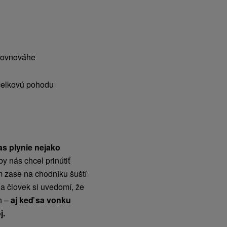
 rovnováhe
 celkovú pohodu
as plynie nejako
y nás chcel prinútiť
 zase na chodníku šuští
 a človek si uvedomí, že
h –
aj keď sa vonku
j.