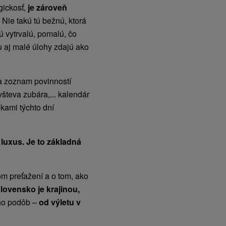
gickosť,
je zároveň
.
Nie takú tú bežnú, ktorá
tú vytrvalú, pomalú, čo
 aj malé úlohy zdajú ako
a a zoznam povinností
všteva zubára,... kalendár
dkami týchto dní
 luxus. Je to základná
om preťažení a o tom, ako
lovensko je krajinou,
ho podôb –
od výletu v