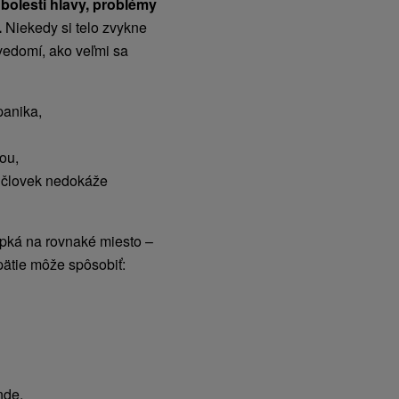
 bolesti hlavy, problémy
.
Niekedy si telo zvykne
uvedomí, ako veľmi sa
panika,
ou,
e človek nedokáže
apká na rovnaké miesto –
ätie môže spôsobiť:
nde,