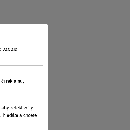
d vás ale
 či reklamu,
aby zefektivnily
u hledáte a chcete