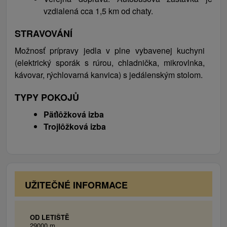
prevýšením, alebo návštevu neďalekej Važeckej
vzdialená cca 1,5 km od chaty.
jaskyne, a tí zdatnejší môžu vystúpiť napr. na Kráľovu
STRAVOVÁNÍ
hoľu. Zaujímavosťou obce je aj údajný európsky
unikát, pivničky, ktoré sa nachádzajú medzi obcou a
Možnosť prípravy jedla v plne vybavenej kuchyni
cintorínom. Sú to vlastne pivnice na zemiaky
(elektrický sporák s rúrou, chladnička, mikrovlnka,
vyhĺbené kolmo do zeme a dodnes sa ich v obci
kávovar, rýchlovarná kanvica) s jedálenským stolom.
zachovalo okolo 400.
TYPY POKOJŮ
Päťlôžková izba
Trojlôžková izba
UŽITEČNÉ INFORMACE
OD LETIŠTĚ
29000 m