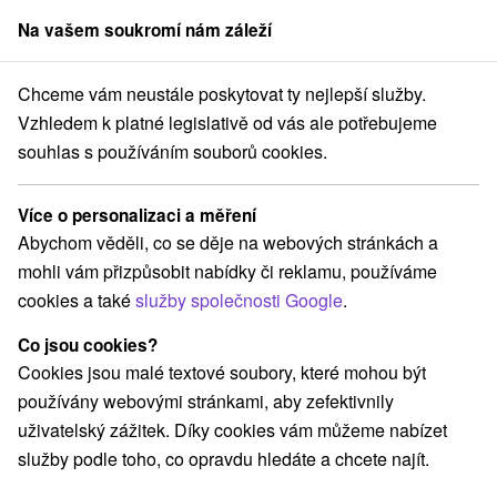
Na vašem soukromí nám záleží
člen skupiny
Sorger
Chceme vám neustále poskytovat ty nejlepší služby.
rešovský kraj
Liptovská Teplička
Chata Marika Liptovská Teplička
Vzhledem k platné legislativě od vás ale potřebujeme
souhlas s používáním souborů cookies.
Chata Marika Liptovská Teplička
Liptovská Teplička
Více o personalizaci a měření
Abychom věděli, co se děje na webových stránkách a
mohli vám přizpůsobit nabídky či reklamu, používáme
REZERVACE A VÝBĚR POBYTU
cookies a také
služby společnosti Google
.
Kontaktujte přímo ubytovatele.
Co jsou cookies?
Navigovat do místa
Cookies jsou malé textové soubory, které mohou být
používány webovými stránkami, aby zefektivnily
O ZAŘÍZENÍ
VYBAVENÍ
uživatelský zážitek. Díky cookies vám můžeme nabízet
služby podle toho, co opravdu hledáte a chcete najít.