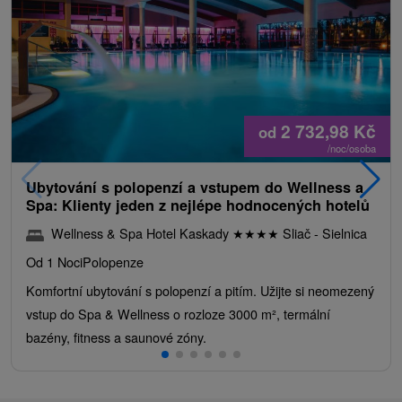
2 732,98
Kč
od
/noc/osoba
Ubytování s polopenzí a vstupem do Wellness a
Spa: Klienty jeden z nejlépe hodnocených hotelů
Wellness & Spa Hotel Kaskady
★
★
★
★
Sliač - Sielnica
Od 1 Noci
Polopenze
Komfortní ubytování s polopenzí a pitím. Užijte si neomezený
vstup do Spa & Wellness o rozloze 3000 m², termální
bazény, fitness a saunové zóny.