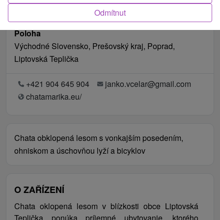
Odmítnut
Poloha
Východné Slovensko, Prešovský kraj, Poprad,
Liptovská Teplička
+421 904 645 904
janko.vcelar@gmail.com
chatamarika.eu/
Chata obklopená lesom s vonkajším posedením,
ohniskom a úschovňou lyží a bicyklov
O ZAŘÍZENÍ
Chata oklopená lesom v blízkosti obce Liptovská
Teplička ponúka príjemné ubytovanie, ktorého