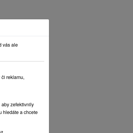
d vás ale
 či reklamu,
aby zefektivnily
u hledáte a chcete
t.