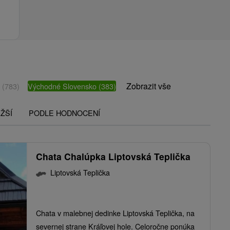
Zobrazit vše
o
(783)
Východné Slovensko
(383)
ŽŠÍ
PODLE HODNOCENÍ
Chata Chalúpka Liptovská Teplička
Liptovská Teplička
Chata v malebnej dedinke Liptovská Teplička, na
severnej strane Kráľovej hole. Celoročne ponúka