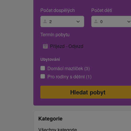
Počet dospělých
Počet dětí
Termín pobytu
Příjezd - Odjezd
Ubytování
Domácí mazlíček (3)
Pro rodiny s dětmi (1)
Kategorie
Všechny kategorie