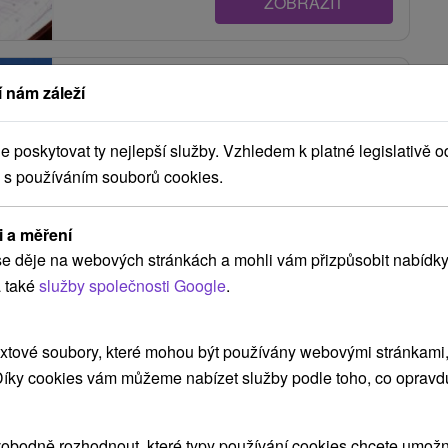
ZOBRAZIT
Chalupa - Ján Milan Liptovská
 nám záleží
Teplička
Liptovská Teplička
poskytovat ty nejlepší služby. Vzhledem k platné legislativě o
 s používáním souborů cookies.
Chalupa v rázovitej podhorskej obci Liptovská
Teplička na severnom úpätí Nízkych Tatier.
i a měření
Jednoducho...
e děje na webových stránkách a mohli vám přizpůsobit nabídky
 také
služby společnosti Google
.
ZOBRAZIT
xtové soubory, které mohou být používány webovými stránkami, 
 Díky cookies vám můžeme nabízet služby podle toho, co opravd
Horáreň na Váhu Vikartovce
obodně rozhodnout, které typy používání cookies chcete umožni