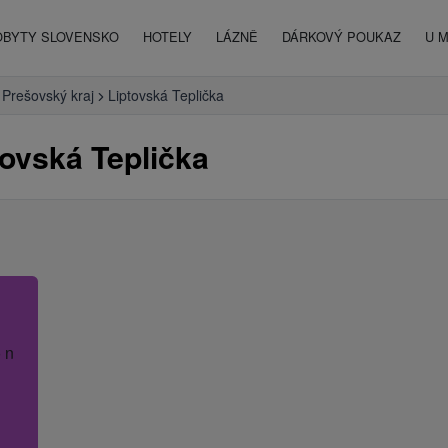
OBYTY SLOVENSKO
HOTELY
LÁZNĚ
DÁRKOVÝ POUKAZ
U 
Prešovský kraj
Liptovská Teplička
ovská Teplička
 název hotelu.