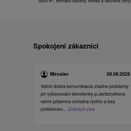
3000 m², termální bazény, fitness a saunové zóny
Spokojení zákazníci
Miroslav
08.08.2026
Velmi dobra komunikacia ziadne problemy
pri vybavovani dovolenky p.Jerdonekova
velmi prijemna ochotna rychlo a bez
problemov...
Zobrazit více