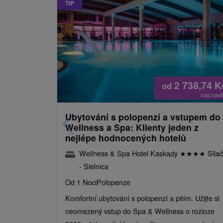
TIP
2 738,74
K
od
/noc/oso
Ubytování s polopenzí a vstupem do
Wellness a Spa: Klienty jeden z
nejlépe hodnocených hotelů
Wellness & Spa Hotel Kaskady
★
★
★
★
Sliač
- Sielnica
Od 1 Noci
Polopenze
Komfortní ubytování s polopenzí a pitím. Užijte si
neomezený vstup do Spa & Wellness o rozloze