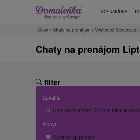
TOP NABÍDKA
P
člen skupiny
Sorger
Úvod
Chaty na prenájom
Východné Slovensko
Chaty na prenájom Lipt
filter
Lokalita
Kam se chystáte? Zadejte lokalitu nebo
Pobyt
Vyberte typ pobytu