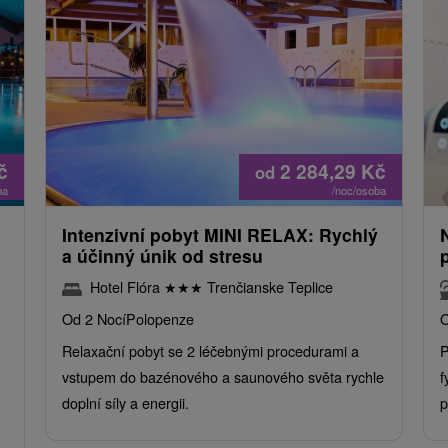
č
2 284,29
Kč
od
ba
/noc/osoba
Intenzivní pobyt MINI RELAX: Rychlý
a účinný únik od stresu
Hotel Flóra
★
★
★
Trenčianske Teplice
Od 2 Nocí
Polopenze
O
Relaxační pobyt se 2 léčebnými procedurami a
P
vstupem do bazénového a saunového světa rychle
f
doplní síly a energii.
p