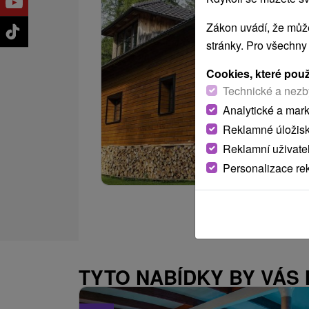
Zákon uvádí, že může
stránky. Pro všechny
Cookies, které pou
Technické a nezb
Analytické a mar
Reklamné úložis
Reklamní uživate
Personalizace re
TYTO NABÍDKY BY VÁS