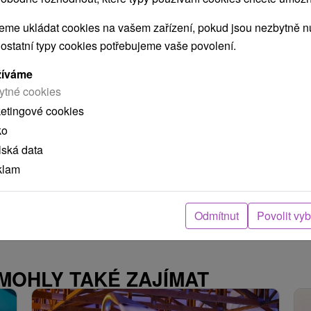
Liptovská Teplička
me ukládat cookies na vašem zařízení, pokud jsou nezbytně nu
 ostatní typy cookies potřebujeme vaše povolení.
Krásna drevená chata na samote, v malebnom
žíváme
prostredí Nízkych Tatier, povyše rieky Čierny Váh.
ytné cookies
Disponuje...
ketingové cookies
ko
lská data
ZOBRAZIT
klam
Odmítnut
Povolit vy
 MOHLY TAKÉ ZAJÍMAT