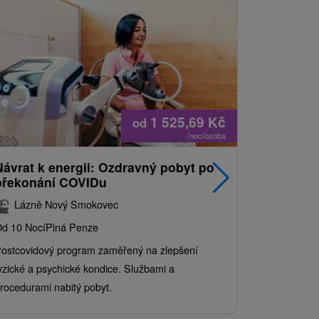
1 525,69
Kč
od
/noc/osoba
Návrat k energii: Ozdravný pobyt po
Nejprodá
překonání COVIDu
pobyt s
balíkem 
Lázně Nový Smokovec
Grand 
d 10 Nocí
Plná Penze
Od 2 Nocí
Al
ostcovidový program zaměřený na zlepšení
Užijte si pe
yzické a psychické kondice. Službami a
kde se skvěl
rocedurami nabitý pobyt.
služby pro c