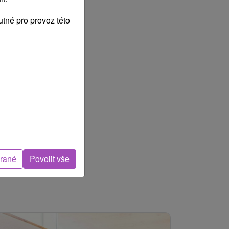
tné pro provoz této
brané
Povolit vše