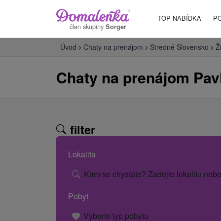
TOP NABÍDKA
P
člen skupiny
Sorger
Úvod
Chaty na prenájom
Stredné Slovensko
Ž
Chaty na prenájom Pav
filter
Lokalita
Kam se chystáte? Zadejte lokalitu nebo
Pobyt
Vyberte typ pobytu