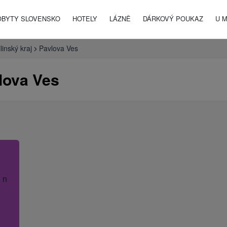
OBYTY SLOVENSKO
HOTELY
LÁZNĚ
DÁRKOVÝ POUKAZ
U 
ilinský kraj
Pavlova Ves
lova Ves
 název hotelu.