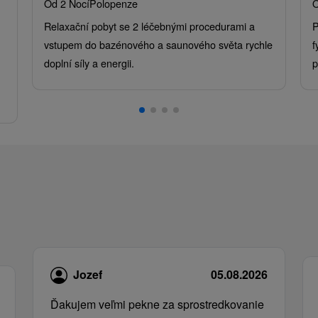
Od 2 Nocí
Polopenze
O
Relaxační pobyt se 2 léčebnými procedurami a
P
vstupem do bazénového a saunového světa rychle
f
doplní síly a energii.
p
.
Jozef
05.08.2026
Ďakujem veľmi pekne za sprostredkovanie