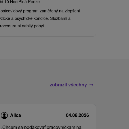
d 10 Nocí
Plná Penze
Od 2 Nocí
Al
ostcovidový program zaměřený na zlepšení
Užijte si pe
yzické a psychické kondice. Službami a
kde se skvěl
rocedurami nabitý pobyt.
služby pro c
zobrazit všechny
Alica
04.08.2026
„Chcem sa poďakovať pracovníčkam na