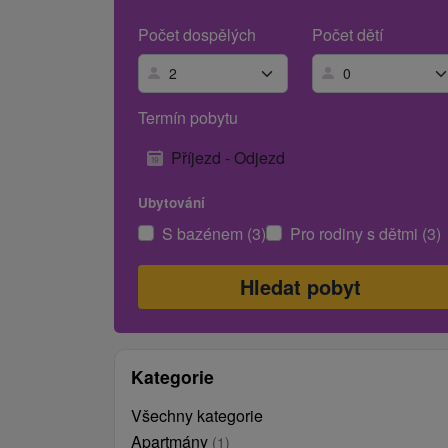
Počet dospělých
Počet dětí
Termín pobytu
Příjezd - Odjezd
Ubytování
S bazénem (3)
Pro rodiny s dětmi (3)
Kategorie
Všechny kategorie
Apartmány
(1)