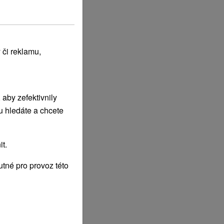
 či reklamu,
aby zefektivnily
u hledáte a chcete
t.
tné pro provoz této