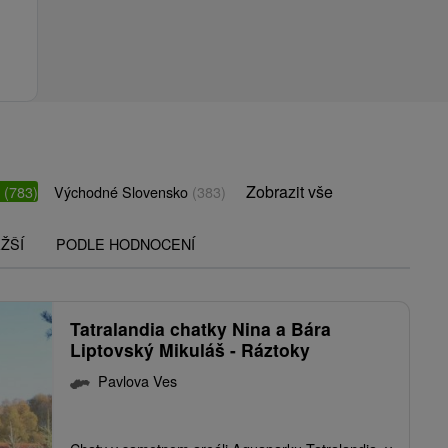
Zobrazit vše
o
(783)
Východné Slovensko
(383)
ŽŠÍ
PODLE HODNOCENÍ
Tatralandia chatky Nina a Bára
Liptovský Mikuláš - Ráztoky
Pavlova Ves