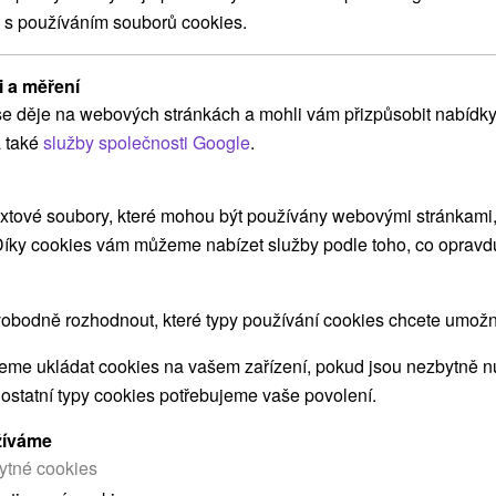
 s používáním souborů cookies.
ZOBRAZIT
i a měření
e děje na webových stránkách a mohli vám přizpůsobit nabídky
Chatka Aqua 440 Tatralandia
 také
služby společnosti Google
.
Liptovský Mikuláš
Pavlova Ves
xtové soubory, které mohou být používány webovými stránkami, 
 Díky cookies vám můžeme nabízet služby podle toho, co opravd
Útulná chatka v najväčšom dovolenkovom rezorte
na Slovensku, v Holiday Village Tatralandia pri
Liptovskom...
obodně rozhodnout, které typy používání cookies chcete umožni
me ukládat cookies na vašem zařízení, pokud jsou nezbytně nu
 ostatní typy cookies potřebujeme vaše povolení.
ZOBRAZIT
žíváme
ytné cookies