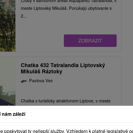
Chaty v samotnom areáli Aquaparku Tatralandia, v
meste Liptovský Mikuláš. Ponúkajú ubytovanie s
2...
ZOBRAZIT
Chatka 432 Tatralandia Liptovský
Mikuláš Ráztoky
Pavlova Ves
Chatka v turisticky atraktívnom Liptove, v meste
Liptovský Mikuláš. Ponúka ubytovanie s 1
 nám záleží
spálňou,...
poskytovat ty nejlepší služby. Vzhledem k platné legislativě o