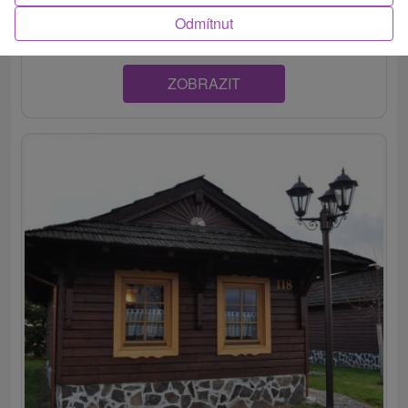
dediny Pavlova Ves a ponúka pohodlné ubytovanie v...
Odmítnut
ZOBRAZIT