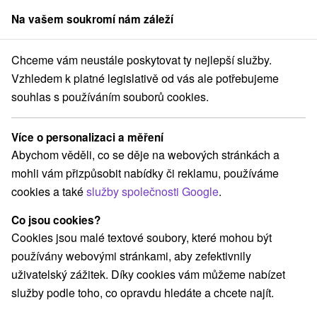
Na vašem soukromí nám záleží
člen skupiny
Sorger
Chceme vám neustále poskytovat ty nejlepší služby.
vání na Slovensku
Stredné Slovensko
Žilinský kraj
Pavlova Ves
Vzhledem k platné legislativě od vás ale potřebujeme
souhlas s používáním souborů cookies.
Ubytování Pavlova Ves
Více o personalizaci a měření
Kategorie
Abychom věděli, co se děje na webových stránkách a
mohli vám přizpůsobit nabídky či reklamu, používáme
Všechny kategorie
Apartmány
(1)
cookies a také
služby společnosti Google
.
Chaty na prenájom
Drevenice
Priváty
(3)
(2)
(2)
Co jsou cookies?
Cookies jsou malé textové soubory, které mohou být
Vyberte lokalitu nebo termín
používány webovými stránkami, aby zefektivnily
uživatelský zážitek. Díky cookies vám můžeme nabízet
TOP - NEJPRODÁVANĚJŠÍ
NEJLEVNĚJŠ
VŠECHNY
služby podle toho, co opravdu hledáte a chcete najít.