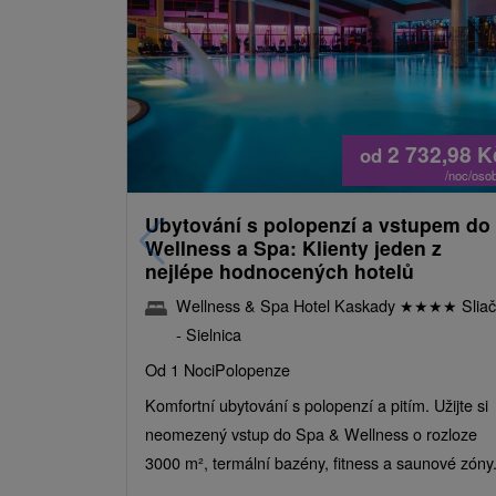
2 732,98
K
od
/noc/oso
Ubytování s polopenzí a vstupem do
Wellness a Spa: Klienty jeden z
nejlépe hodnocených hotelů
Wellness & Spa Hotel Kaskady
★
★
★
★
Sliač
- Sielnica
Od 1 Noci
Polopenze
Komfortní ubytování s polopenzí a pitím. Užijte si
neomezený vstup do Spa & Wellness o rozloze
3000 m², termální bazény, fitness a saunové zóny