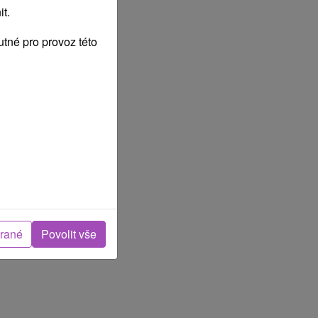
t.
tné pro provoz této
brané
Povolit vše