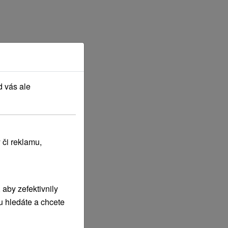
d vás ale
 či reklamu,
aby zefektivnily
u hledáte a chcete