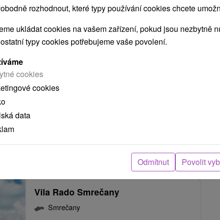
obodně rozhodnout, které typy používání cookies chcete umožni
Penzión u Hološov Smrečany
me ukládat cookies na vašem zařízení, pokud jsou nezbytně nu
 ostatní typy cookies potřebujeme vaše povolení.
Smrečany
žíváme
ytné cookies
Penzión v srdci Liptova, v obci Smrečany pod
ketingové cookies
Západnými Tatrami, vyniká rodinnou atmosférou,
ko
ktorú...
lská data
klam
ZOBRAZIT
Odmítnut
Povolit vy
Vila Rado Smrečany
Smrečany