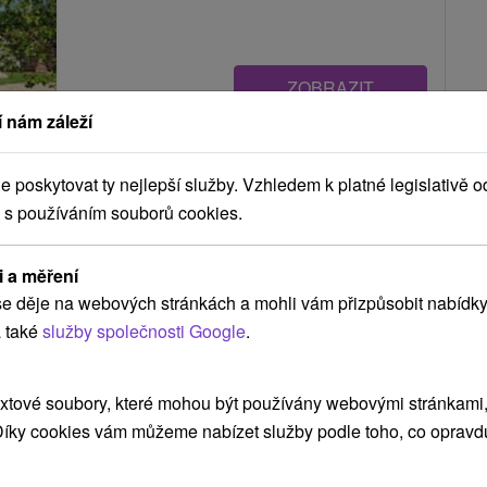
ZOBRAZIT
 nám záleží
Chalupa a apartmánový domček
poskytovat ty nejlepší služby. Vzhledem k platné legislativě o
Chlievy Smrečany
 s používáním souborů cookies.
Smrečany
i a měření
e děje na webových stránkách a mohli vám přizpůsobit nabídky
Chalupa a apartmánové domčeky v srdci Liptova,
 také
služby společnosti Google
.
na okraji obce Smrečany, ponúkajú netradičné
ubytovanie v...
xtové soubory, které mohou být používány webovými stránkami, 
 Díky cookies vám můžeme nabízet služby podle toho, co opravd
ZOBRAZIT