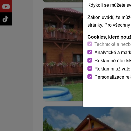
Kdykoli se můžete sv
Zákon uvádí, že může
stránky. Pro všechny
Cookies, které pou
Technické a nezb
Analytické a mar
Reklamné úložis
Reklamní uživate
Personalizace re