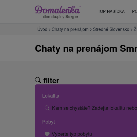
TOP NABÍDKA
P
člen skupiny
Sorger
Úvod
Chaty na prenájom
Stredné Slovensko
Ž
Chaty na prenájom Sm
filter
Lokalita
Kam se chystáte? Zadejte lokalitu nebo
Pobyt
Vyberte typ pobytu