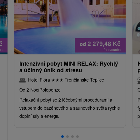
č
2 279,48
Kč
od
ba
/noc/osoba
Intenzivní pobyt MINI RELAX: Rychlý
a účinný únik od stresu
Hotel Flóra
★
★
★
Trenčianske Teplice
Od 2 Nocí
Polopenze
O
Relaxační pobyt se 2 léčebnými procedurami a
P
vstupem do bazénového a saunového světa rychle
f
doplní síly a energii.
p
.