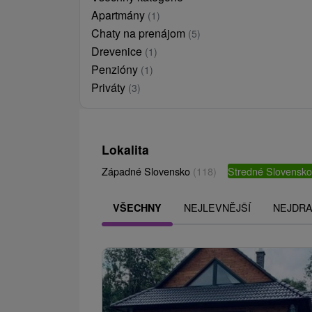
Apartmány
(1)
Chaty na prenájom
(5)
Drevenice
(1)
Penzióny
(1)
Priváty
(3)
Lokalita
Západné Slovensko
(118)
Stredné Slovensk
NEJLEVNĚJŠÍ
NEJDRA
VŠECHNY