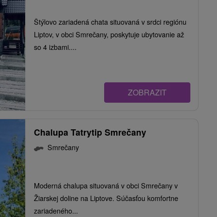
Štýlovo zariadená chata situovaná v srdci regiónu
Liptov, v obci Smrečany, poskytuje ubytovanie až
so 4 izbami....
ZOBRAZIT
Chalupa Tatrytip Smrečany
Smrečany
Moderná chalupa situovaná v obci Smrečany v
Žiarskej doline na Liptove. Súčasťou komfortne
zariadeného...