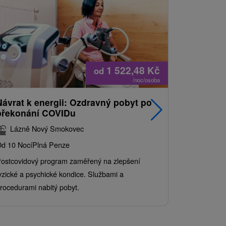
1 522,48
Kč
od
/noc/osoba
Návrat k energii: Ozdravný pobyt po
Nejprodá
překonání COVIDu
pobyt s
balíkem 
Lázně Nový Smokovec
Grand 
d 10 Nocí
Plná Penze
Od 2 Nocí
Al
ostcovidový program zaměřený na zlepšení
Užijte si pe
yzické a psychické kondice. Službami a
kde se skvěl
rocedurami nabitý pobyt.
služby pro c