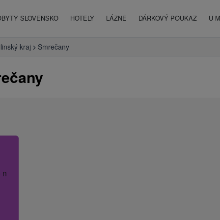
OBYTY SLOVENSKO
HOTELY
LÁZNĚ
DÁRKOVÝ POUKAZ
U 
ilinský kraj
Smrečany
rečany
 název hotelu.