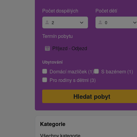
Počet dospělých
Počet dětí
Termín pobytu
Příjezd - Odjezd
Ubytování
Domácí mazlíček (1)
S bazénem (1)
Pro rodiny s dětmi (3)
Kategorie
Všechny kategorie