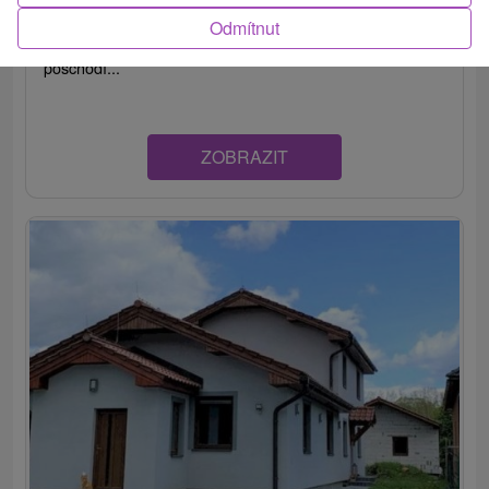
Privát situovaný v pokojnej časti obce Smrečany na
Odmítnut
Liptove, pod panorámou Západných Tatier. Na
poschodí...
ZOBRAZIT