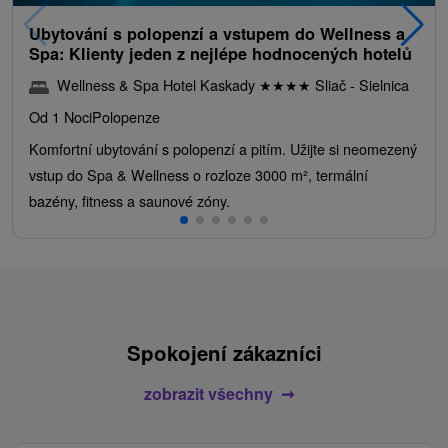
Ubytování s polopenzí a vstupem do Wellness a
Spa: Klienty jeden z nejlépe hodnocených hotelů
Wellness & Spa Hotel Kaskady
★
★
★
★
Sliač - Sielnica
Od 1 Noci
Polopenze
Komfortní ubytování s polopenzí a pitím. Užijte si neomezený
vstup do Spa & Wellness o rozloze 3000 m², termální
bazény, fitness a saunové zóny.
Spokojení zákazníci
zobrazit všechny