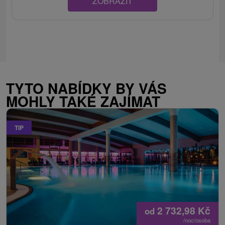
ZOBRAZIT
TYTO NABÍDKY BY VÁS
MOHLY TAKÉ ZAJÍMAT
TIP
2 732,98
Kč
od
/noc/osoba