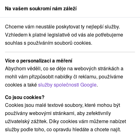
Na vašem soukromí nám záleží
člen skupiny
Sorger
Chceme vám neustále poskytovat ty nejlepší služby.
Priváty
Stredné Slovensko
Žilinský kraj
Smrečany
Vzhledem k platné legislativě od vás ale potřebujeme
souhlas s používáním souborů cookies.
Priváty Smrečany
Více o personalizaci a měření
Kategorie
Abychom věděli, co se děje na webových stránkách a
mohli vám přizpůsobit nabídky či reklamu, používáme
Všechny kategorie
Apartmány
(1)
cookies a také
služby společnosti Google
.
Chaty na prenájom
Drevenice
Penzióny
(5)
(1)
(1)
Priváty
(3)
Co jsou cookies?
Cookies jsou malé textové soubory, které mohou být
používány webovými stránkami, aby zefektivnily
Vyberte lokalitu nebo termín
uživatelský zážitek. Díky cookies vám můžeme nabízet
služby podle toho, co opravdu hledáte a chcete najít.
NEJLEVNĚJŠÍ
NEJDRAŽŠÍ
PODLE H
VŠECHNY