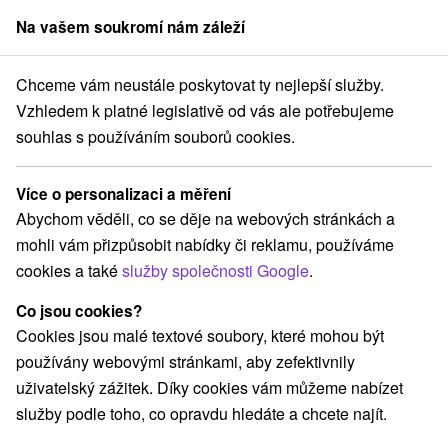
Na vašem soukromí nám záleží
člen skupiny
Sorger
Chceme vám neustále poskytovat ty nejlepší služby.
na prenájom
Stredné Slovensko
Žilinský kraj
Turčianske Jaseno
Vzhledem k platné legislativě od vás ale potřebujeme
souhlas s používáním souborů cookies.
Chaty na prenájom Turčianske
Jaseno
Více o personalizaci a měření
Abychom věděli, co se děje na webových stránkách a
Kategorie
mohli vám přizpůsobit nabídky či reklamu, používáme
cookies a také
služby společnosti Google
.
Všechny kategorie
Chaty na prenájom
(3)
Drevenice
Ubytovne
(2)
(1)
Co jsou cookies?
Cookies jsou malé textové soubory, které mohou být
používány webovými stránkami, aby zefektivnily
Vyberte lokalitu nebo termín
uživatelský zážitek. Díky cookies vám můžeme nabízet
služby podle toho, co opravdu hledáte a chcete najít.
NEJLEVNĚJŠÍ
NEJDRAŽŠÍ
PODLE H
VŠECHNY