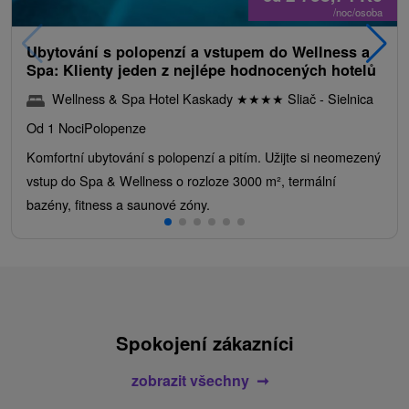
/noc/osoba
Ubytování s polopenzí a vstupem do Wellness a
Spa: Klienty jeden z nejlépe hodnocených hotelů
Wellness & Spa Hotel Kaskady
★
★
★
★
Sliač - Sielnica
Od 1 Noci
Polopenze
Komfortní ubytování s polopenzí a pitím. Užijte si neomezený
vstup do Spa & Wellness o rozloze 3000 m², termální
bazény, fitness a saunové zóny.
Spokojení zákazníci
zobrazit všechny