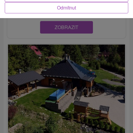
kotliny, v malebnej obci Turčianske Jaseno, ponúka...
Odmítnut
ZOBRAZIT