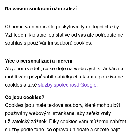
Na vašem soukromí nám záleží
člen skupiny
Sorger
Chceme vám neustále poskytovat ty nejlepší služby.
a Slovensku
Stredné Slovensko
Žilinský kraj
Turčianske Jaseno
Vzhledem k platné legislativě od vás ale potřebujeme
souhlas s používáním souborů cookies.
Ubytování Turčianske Jaseno
Více o personalizaci a měření
Kategorie
Abychom věděli, co se děje na webových stránkách a
mohli vám přizpůsobit nabídky či reklamu, používáme
Všechny kategorie
Chaty na prenájom
(3)
cookies a také
služby společnosti Google
.
Drevenice
Ubytovne
(2)
(1)
Co jsou cookies?
Cookies jsou malé textové soubory, které mohou být
Vyberte lokalitu nebo termín
používány webovými stránkami, aby zefektivnily
uživatelský zážitek. Díky cookies vám můžeme nabízet
TOP - NEJPRODÁVANĚJŠÍ
NEJLEVNĚJŠ
VŠECHNY
služby podle toho, co opravdu hledáte a chcete najít.