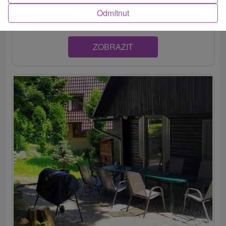
nádrže Zemplínska šírava, v obľúbenej obci...
Odmítnut
ZOBRAZIT