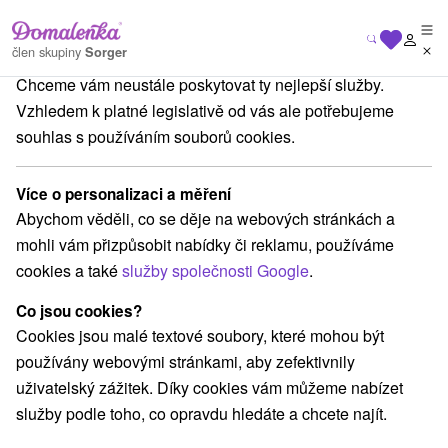
Na vašem soukromí nám záleží
člen skupiny
Sorger
Chceme vám neustále poskytovat ty nejlepší služby.
Chaty na prenájom
Východné Slovensko
Košický kraj
Vinné
Vzhledem k platné legislativě od vás ale potřebujeme
souhlas s používáním souborů cookies.
Chaty na prenájom Vinné
Více o personalizaci a měření
Kategorie
Abychom věděli, co se děje na webových stránkách a
mohli vám přizpůsobit nabídky či reklamu, používáme
Všechny kategorie
Apartmány
(2)
cookies a také
služby společnosti Google
.
Chaty na prenájom
Drevenice
Penzióny
(6)
(1)
(5)
Co jsou cookies?
Cookies jsou malé textové soubory, které mohou být
Vyberte lokalitu nebo termín
používány webovými stránkami, aby zefektivnily
uživatelský zážitek. Díky cookies vám můžeme nabízet
TOP - NEJPRODÁVANĚJŠÍ
NEJLEVNĚJŠ
VŠECHNY
služby podle toho, co opravdu hledáte a chcete najít.