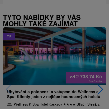
TYTO NABÍDKY BY VÁS
MOHLY TAKÉ ZAJÍMAT
TIP
2 738,74
Kč
od
/noc/osoba
Ubytování s polopenzí a vstupem do Wellness a
Spa: Klienty jeden z nejlépe hodnocených hotelů
Wellness & Spa Hotel Kaskady
★
★
★
★
Sliač - Sielnica