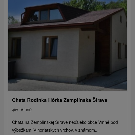
Chata Rodinka Hôrka Zemplínska Šírava
Vinné
Chata na Zemplínskej Šírave neďaleko obce Vinné pod
výbežkami Vihorlatských vrchov, v známom...