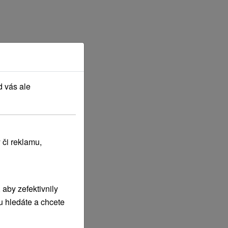
d vás ale
 či reklamu,
aby zefektivnily
u hledáte a chcete