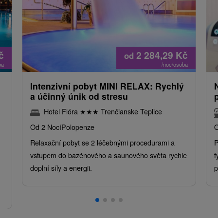
č
2 284,29
Kč
od
ba
/noc/osoba
Intenzivní pobyt MINI RELAX: Rychlý
a účinný únik od stresu
Hotel Flóra
★
★
★
Trenčianske Teplice
Od 2 Nocí
Polopenze
O
Relaxační pobyt se 2 léčebnými procedurami a
P
vstupem do bazénového a saunového světa rychle
f
doplní síly a energii.
p
.