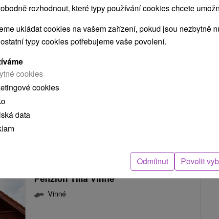
obodně rozhodnout, které typy používání cookies chcete umožni
Penzión Lucus
★
★
Vinné
me ukládat cookies na vašem zařízení, pokud jsou nezbytně nu
Vinné
 ostatní typy cookies potřebujeme vaše povolení.
žíváme
Penzión je situovaný do krásneho prostredia
ytné cookies
zemplínskej obce Vinné, v tesnej blízkosti
ketingové cookies
Vinianského...
ko
lská data
klam
ZOBRAZIT
Odmítnut
Povolit vy
Penzión Tília Vinné
Vinné