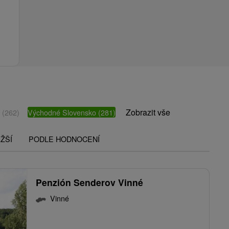
Zobrazit vše
o
(262)
Východné Slovensko
(281)
ŽŠÍ
PODLE HODNOCENÍ
Penzión Senderov Vinné
Vinné