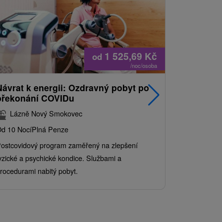
1 525,69
Kč
od
/noc/osoba
Návrat k energii: Ozdravný pobyt po
Nejprodá
překonání COVIDu
pobyt s
balíkem 
Lázně Nový Smokovec
Grand 
d 10 Nocí
Plná Penze
Od 2 Nocí
Al
ostcovidový program zaměřený na zlepšení
Užijte si pe
yzické a psychické kondice. Službami a
kde se skvěl
rocedurami nabitý pobyt.
služby pro c