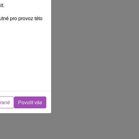
t.
tné pro provoz této
brané
Povolit vše