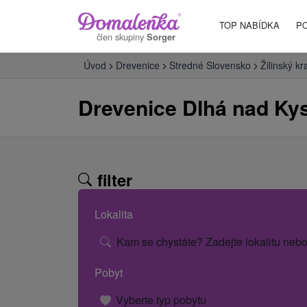
TOP NABÍDKA
P
člen skupiny
Sorger
Úvod
Drevenice
Stredné Slovensko
Žilinský kr
Drevenice Dlhá nad Ky
filter
Lokalita
Kam se chystáte? Zadejte lokalitu nebo
Pobyt
Vyberte typ pobytu