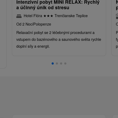
Intenzivní pobyt MINI RELAX: Rychlý
a účinný únik od stresu
Hotel Flóra
★
★
★
Trenčianske Teplice
Od 2 Nocí
Polopenze
O
Relaxační pobyt se 2 léčebnými procedurami a
P
vstupem do bazénového a saunového světa rychle
f
doplní síly a energii.
p
.