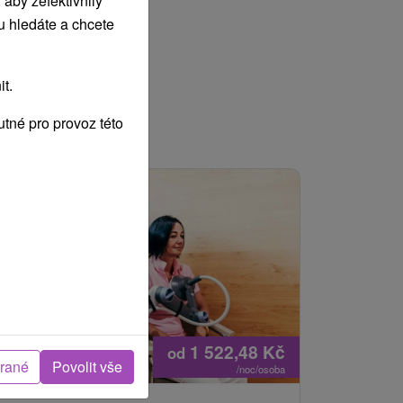
aby zefektivnily
u hledáte a chcete
t.
tné pro provoz této
1 522,48
Kč
od
brané
Povolit vše
/noc/osoba