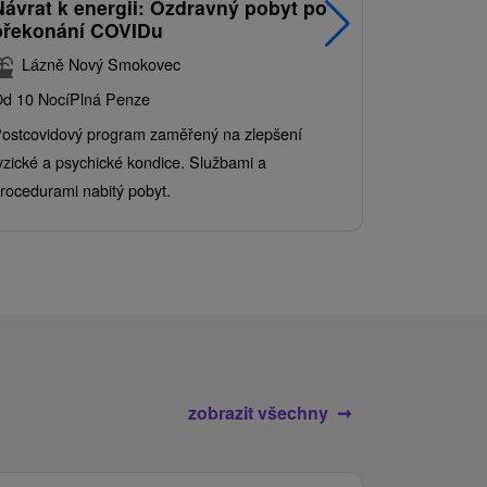
Návrat k energii: Ozdravný pobyt po
Nejprodá
překonání COVIDu
pobyt s
balíkem 
Lázně Nový Smokovec
Grand 
d 10 Nocí
Plná Penze
Od 2 Nocí
Al
ostcovidový program zaměřený na zlepšení
Užijte si pe
yzické a psychické kondice. Službami a
kde se skvěl
rocedurami nabitý pobyt.
služby pro c
zobrazit všechny