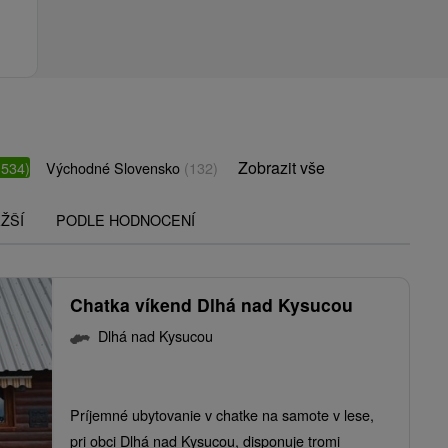
Zobrazit vše
(534)
Východné Slovensko
(132)
ŽŠÍ
PODLE HODNOCENÍ
Chatka víkend Dlhá nad Kysucou
Dlhá nad Kysucou
Príjemné ubytovanie v chatke na samote v lese,
pri obci Dlhá nad Kysucou, disponuje tromi