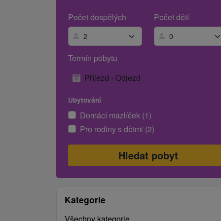
Počet dospělých
Počet dětí
Termín pobytu
Příjezd - Odjezd
Ubytování
Domácí mazlíček (1)
Pro rodiny s dětmi (2)
Kategorie
Všechny kategorie