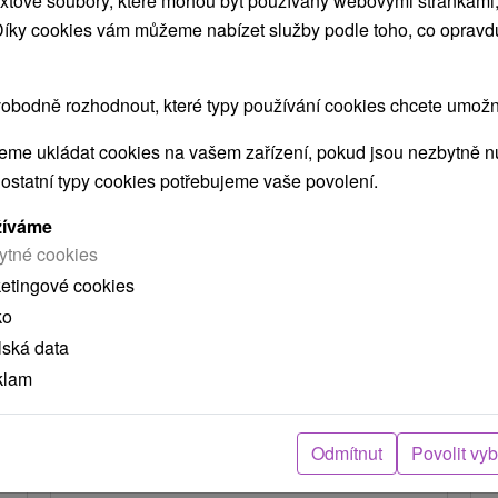
xtové soubory, které mohou být používány webovými stránkami, 
ZOBRAZIT
 Díky cookies vám můžeme nabízet služby podle toho, co opravd
obodně rozhodnout, které typy používání cookies chcete umožni
me ukládat cookies na vašem zařízení, pokud jsou nezbytně nu
 ostatní typy cookies potřebujeme vaše povolení.
 MOHLY TAKÉ ZAJÍMAT
žíváme
ytné cookies
ketingové cookies
ko
lská data
klam
č
2 279,48
Kč
od
Odmítnut
Povolit vy
ba
/noc/osoba