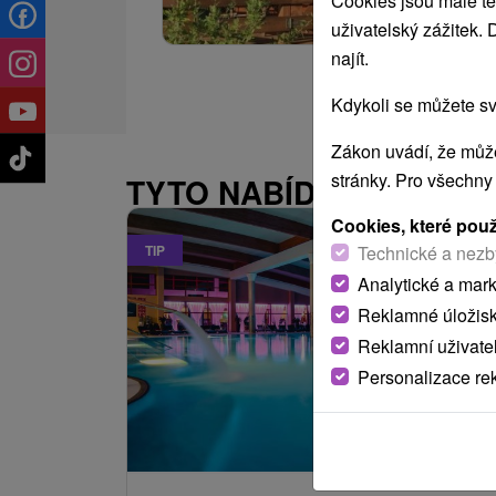
Cookies jsou malé te
uživatelský zážitek.
najít.
Kdykoli se můžete sv
Zákon uvádí, že může
stránky. Pro všechny
TYTO NABÍDKY BY VÁS
Cookies, které pou
Technické a nezb
TIP
Analytické a mar
Reklamné úložis
Reklamní uživate
Personalizace re
2 732,98
K
od
/noc/oso