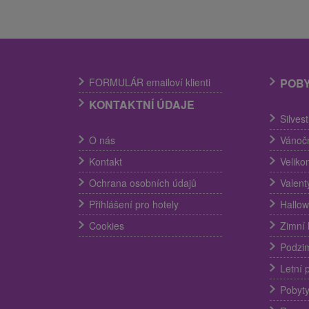
FORMULÁR emailoví klienti
POB
KONTAKTNÍ ÚDAJE
Silves
O nás
Vánočn
Kontakt
Veliko
Ochrana osobních údajů
Valent
Přihlášení pro hotely
Hallow
Cookies
Zimní 
Podzim
Letní 
Pobyty