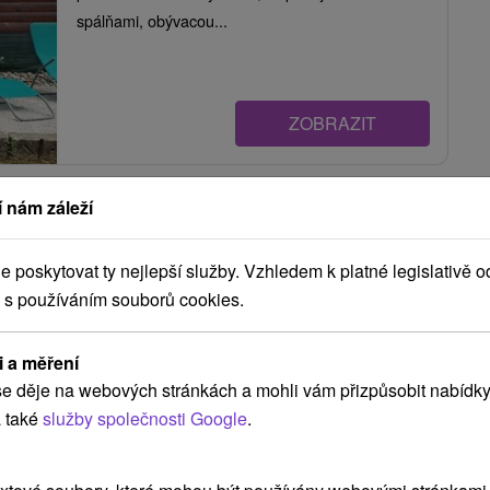
spálňami, obývacou...
ZOBRAZIT
 nám záleží
Kormanovska chata Dlhá nad
Kysucou
poskytovat ty nejlepší služby. Vzhledem k platné legislativě o
Dlhá nad Kysucou
 s používáním souborů cookies.
Štýlová chata v Kysuckých horách, v obci Dlhá nad
i a měření
Kysucou - lokalita Kýčera, ponúka...
e děje na webových stránkách a mohli vám přizpůsobit nabídky
 také
služby společnosti Google
.