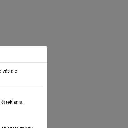
d vás ale
 či reklamu,