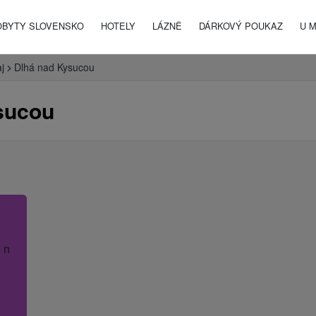
OBYTY SLOVENSKO
HOTELY
LÁZNĚ
DÁRKOVÝ POUKAZ
U 
aj
Dlhá nad Kysucou
sucou
 název hotelu.