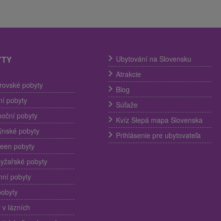
YTY
Ubytování na Slovensku
Atrakcie
trovské pobyty
Blog
í pobyty
Súťaže
noční pobyty
Kvíz Slepá mapa Slovenska
ýnské pobyty
Prihlásenie pre ubytovateľa
een pobyty
lyžařské pobyty
ní pobyty
pobyty
 v lázních