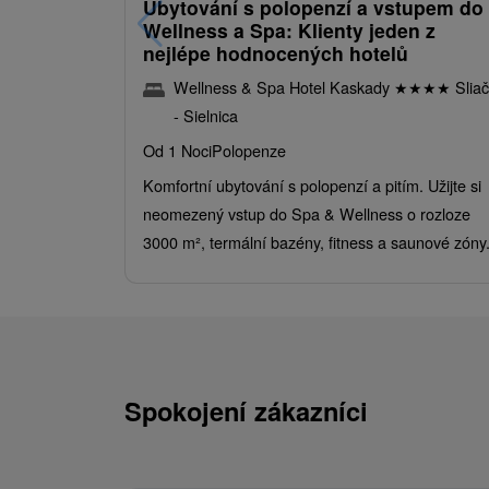
Ubytování s polopenzí a vstupem do
Wellness a Spa: Klienty jeden z
nejlépe hodnocených hotelů
Wellness & Spa Hotel Kaskady
★
★
★
★
Sliač
- Sielnica
Od 1 Noci
Polopenze
Komfortní ubytování s polopenzí a pitím. Užijte si
neomezený vstup do Spa & Wellness o rozloze
3000 m², termální bazény, fitness a saunové zóny
Spokojení zákazníci