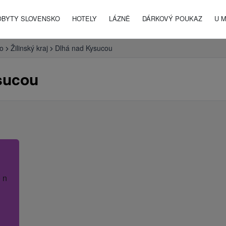
OBYTY SLOVENSKO
HOTELY
LÁZNĚ
DÁRKOVÝ POUKAZ
U 
o
Žilinský kraj
Dlhá nad Kysucou
sucou
 název hotelu.