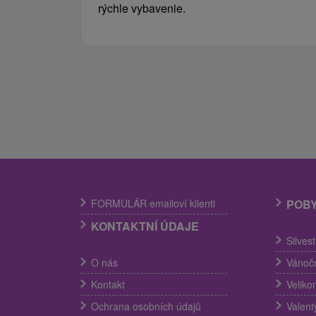
rýchle vybavenie.
FORMULÁR emailoví klienti
POB
KONTAKTNÍ ÚDAJE
Silves
O nás
Vánočn
Kontakt
Veliko
Ochrana osobních údajů
Valent