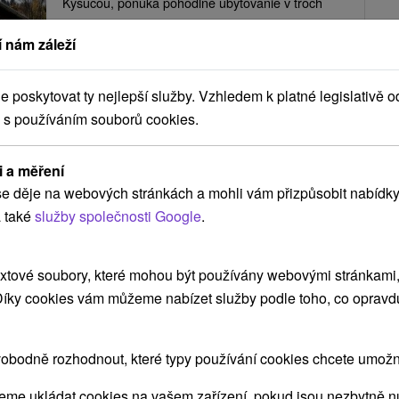
Kysucou, ponúka pohodlné ubytovanie v troch
spálňach,...
 nám záleží
poskytovat ty nejlepší služby. Vzhledem k platné legislativě o
ZOBRAZIT
 s používáním souborů cookies.
i a měření
Chatka víkend Dlhá nad Kysucou
e děje na webových stránkách a mohli vám přizpůsobit nabídky
Dlhá nad Kysucou
 také
služby společnosti Google
.
Príjemné ubytovanie v chatke na samote v lese,
xtové soubory, které mohou být používány webovými stránkami, 
pri obci Dlhá nad Kysucou, disponuje tromi
 Díky cookies vám můžeme nabízet služby podle toho, co opravd
spálňami, obývacou...
obodně rozhodnout, které typy používání cookies chcete umožni
me ukládat cookies na vašem zařízení, pokud jsou nezbytně nu