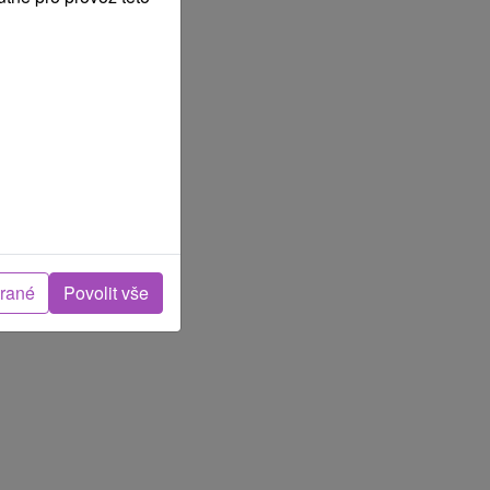
brané
Povolit vše