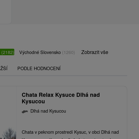
Zobrazit vše
o
(2182)
Východné Slovensko
(1260)
ŽŠÍ
PODLE HODNOCENÍ
Chata Relax Kysuce Dlhá nad
Kysucou
Dlhá nad Kysucou
Chata v peknom prostredí Kysuc, v obci Dlhá nad