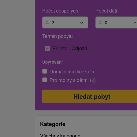
Počet dospělých
Počet dětí
Termín pobytu
Příjezd - Odjezd
Ubytování
Domácí mazlíček (1)
Pro rodiny s dětmi (2)
Kategorie
Všechny kategorie