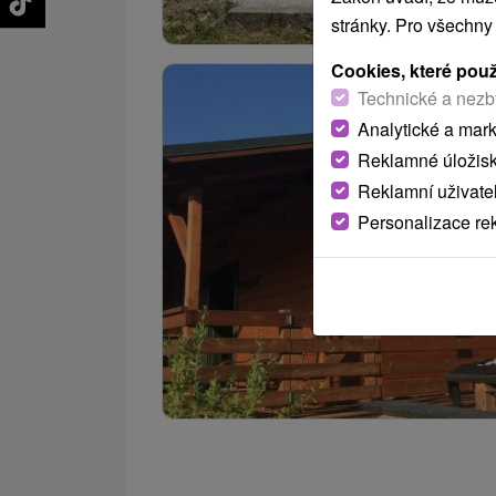
stránky. Pro všechny
Cookies, které pou
Technické a nezb
Analytické a mar
Reklamné úložis
Reklamní uživate
Personalizace re