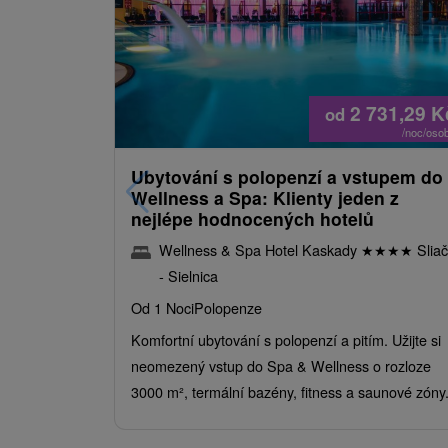
2 731,29
K
od
/noc/oso
Ubytování s polopenzí a vstupem do
Wellness a Spa: Klienty jeden z
nejlépe hodnocených hotelů
Wellness & Spa Hotel Kaskady
★
★
★
★
Sliač
- Sielnica
Od 1 Noci
Polopenze
Komfortní ubytování s polopenzí a pitím. Užijte si
neomezený vstup do Spa & Wellness o rozloze
3000 m², termální bazény, fitness a saunové zóny