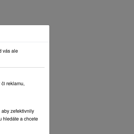
d vás ale
 či reklamu,
aby zefektivnily
u hledáte a chcete