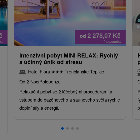
č
2 278,07
Kč
od
ba
/noc/osoba
Intenzivní pobyt MINI RELAX: Rychlý
a účinný únik od stresu
Hotel Flóra
★
★
★
Trenčianske Teplice
Od 2 Nocí
Polopenze
O
Relaxační pobyt se 2 léčebnými procedurami a
P
vstupem do bazénového a saunového světa rychle
f
doplní síly a energii.
p
.