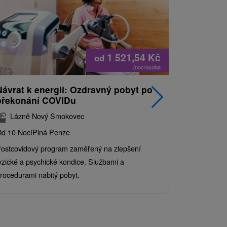
1 521,54
Kč
od
/noc/osoba
Návrat k energii: Ozdravný pobyt po
Nejprodá
překonání COVIDu
pobyt s
balíkem 
Lázně Nový Smokovec
Grand 
d 10 Nocí
Plná Penze
Od 2 Nocí
Al
ostcovidový program zaměřený na zlepšení
Užijte si pe
yzické a psychické kondice. Službami a
kde se skvěl
rocedurami nabitý pobyt.
služby pro c