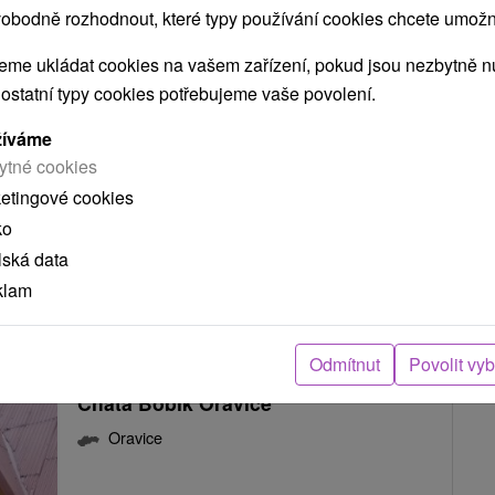
obodně rozhodnout, které typy používání cookies chcete umožni
Chata Koja Oravice
me ukládat cookies na vašem zařízení, pokud jsou nezbytně nu
Oravice
 ostatní typy cookies potřebujeme vaše povolení.
žíváme
Horská chata situovaná v blízkosti aquaparku
ytné cookies
a lyžiarskeho vleku, v rekreačnej časti Oravice,
ketingové cookies
v obci...
ko
lská data
klam
ZOBRAZIT
Odmítnut
Povolit vy
Chata Bobík Oravice
Oravice