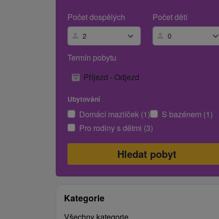
Počet dospělých
Počet dětí
Termín pobytu
Příjezd - Odjezd
Ubytování
Domácí mazlíček (1)
S bazénem (1)
Pro rodiny s dětmi (3)
Kategorie
Všechny kategorie