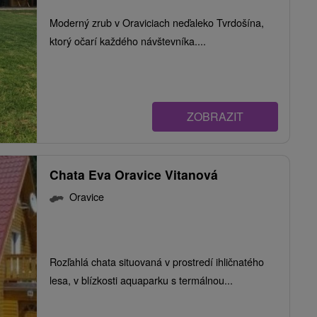
Moderný zrub v Oraviciach neďaleko Tvrdošína,
ktorý očarí každého návštevníka....
ZOBRAZIT
Chata Eva Oravice Vitanová
Oravice
Rozľahlá chata situovaná v prostredí ihličnatého
lesa, v blízkosti aquaparku s termálnou...