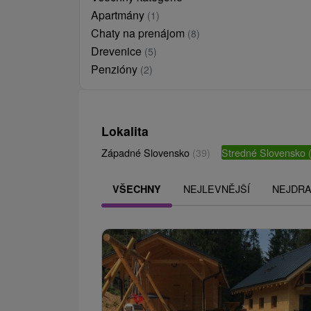
Apartmány
(1)
Chaty na prenájom
(8)
Drevenice
(5)
Penzióny
(2)
Lokalita
Západné Slovensko
(39)
Stredné Slovensko
NEJLEVNĚJŠÍ
NEJDRA
VŠECHNY