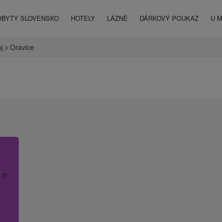
OBYTY SLOVENSKO
HOTELY
LÁZNĚ
DÁRKOVÝ POUKAZ
U 
aj
Oravice
 název hotelu.