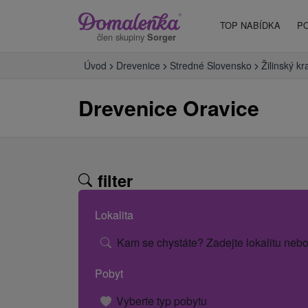
TOP NABÍDKA
P
člen skupiny
Sorger
Úvod
Drevenice
Stredné Slovensko
Žilinský kr
Drevenice Oravice
filter
Lokalita
Kam se chystáte? Zadejte lokalitu nebo
Pobyt
Vyberte typ pobytu