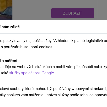
ZOBRAZIT
 nám záleží
Chata Janko Oravice Vitanová
Oravice
poskytovat ty nejlepší služby. Vzhledem k platné legislativě o
 s používáním souborů cookies.
i a měření
Výnimočné ubytovanie v Oraviciach na úpätí
e děje na webových stránkách a mohli vám přizpůsobit nabídky
Západných Tatier, ktoré zaujme už na prvý...
 také
služby společnosti Google
.
xtové soubory, které mohou být používány webovými stránkami, 
ZOBRAZIT
 Díky cookies vám můžeme nabízet služby podle toho, co opravd