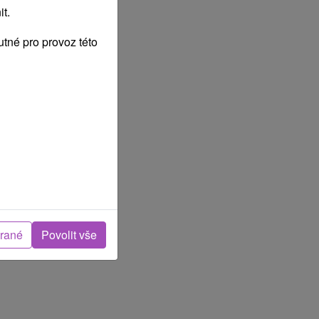
t.
tné pro provoz této
brané
Povolit vše