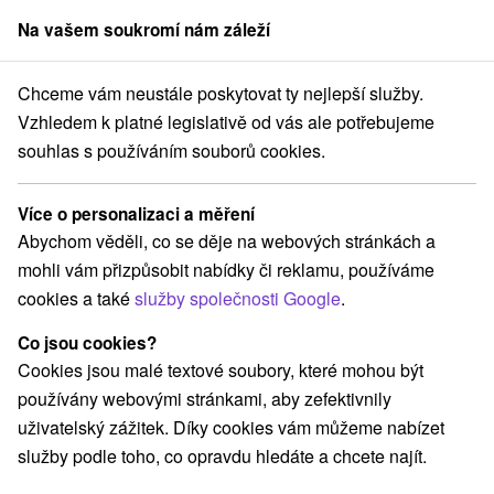
Na vašem soukromí nám záleží
člen skupiny
Sorger
Chceme vám neustále poskytovat ty nejlepší služby.
bytování na Slovensku
Stredné Slovensko
Žilinský kraj
Oravice
Vzhledem k platné legislativě od vás ale potřebujeme
souhlas s používáním souborů cookies.
Ubytování Oravice
Více o personalizaci a měření
Kategorie
Abychom věděli, co se děje na webových stránkách a
mohli vám přizpůsobit nabídky či reklamu, používáme
Všechny kategorie
Apartmány
(1)
cookies a také
služby společnosti Google
.
Chaty na prenájom
Drevenice
Penzióny
(8)
(5)
(2)
Co jsou cookies?
Cookies jsou malé textové soubory, které mohou být
Vyberte lokalitu nebo termín
používány webovými stránkami, aby zefektivnily
uživatelský zážitek. Díky cookies vám můžeme nabízet
TOP - NEJPRODÁVANĚJŠÍ
NEJLEVNĚJŠ
VŠECHNY
služby podle toho, co opravdu hledáte a chcete najít.