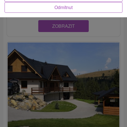
Tatier, ktoré zaujme už na prvý...
Odmítnut
ZOBRAZIT