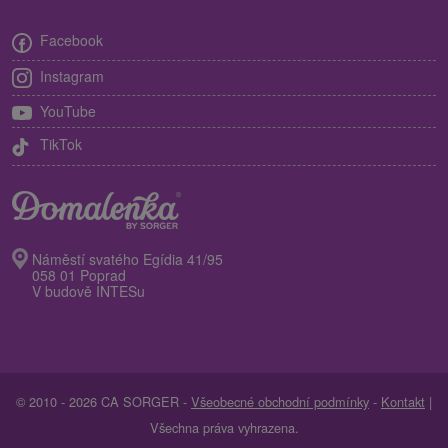
Facebook
Instagram
YouTube
TikTok
Náměstí svatého Egídia 41/95
058 01 Poprad
V budově INTESu
© 2010 - 2026 CA SORGER -
Všeobecné obchodní podmínky
-
Kontakt
|
Všechna práva vyhrazena.