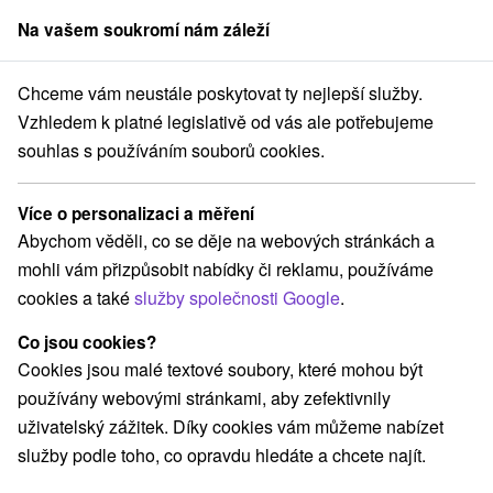
Na vašem soukromí nám záleží
člen skupiny
Sorger
Chceme vám neustále poskytovat ty nejlepší služby.
Starý Smokovec
Grandhotel **** Starý Smokovec - Vysoké Tatry
Vzhledem k platné legislativě od vás ale potřebujeme
souhlas s používáním souborů cookies.
Pobyty - Grandhotel
★
★
★
★
Starý
Smokovec - Vysoké Tatry
Více o personalizaci a měření
Starý Smokovec
Abychom věděli, co se děje na webových stránkách a
mohli vám přizpůsobit nabídky či reklamu, používáme
cookies a také
služby společnosti Google
.
Navigovat do místa
Co jsou cookies?
Cookies jsou malé textové soubory, které mohou být
O ZAŘÍZENÍ
POBYTY
RECENZE
používány webovými stránkami, aby zefektivnily
uživatelský zážitek. Díky cookies vám můžeme nabízet
služby podle toho, co opravdu hledáte a chcete najít.
Poloha