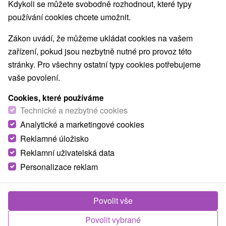
Kdykoli se můžete svobodně rozhodnout, které typy
Východné Slovensko, Prešovský kraj, Starý Smokovec
používání cookies chcete umožnit.
Zavolejte nám - +421 2 21 02 57 57
Zákon uvádí, že můžeme ukládat cookies na vašem
zařízení, pokud jsou nezbytně nutné pro provoz této
stránky. Pro všechny ostatní typy cookies potřebujeme
vaše povolení.
TIP
Cookies, které používáme
Akcia
Technické a nezbytné cookies
Analytické a marketingové cookies
Reklamné úložisko
Reklamní uživatelská data
1 623,74
Kč
od
Personalizace reklam
/noc/osoba
Pobyt v secesní perle Smokovce: Fast Pass na
Povolit vše
lanovky, skipasy a aquaparky v ceně
Povolit vybrané
Grandhotel
★
★
★
★
Starý Smokovec - Vysoké Tatry