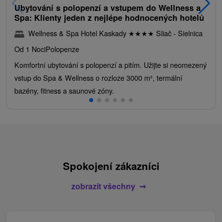
Ubytování s polopenzí a vstupem do Wellness a
Spa: Klienty jeden z nejlépe hodnocených hotelů
Wellness & Spa Hotel Kaskady
★
★
★
★
Sliač - Sielnica
Od 1 Noci
Polopenze
Komfortní ubytování s polopenzí a pitím. Užijte si neomezený
vstup do Spa & Wellness o rozloze 3000 m², termální
bazény, fitness a saunové zóny.
Spokojení zákazníci
zobrazit všechny