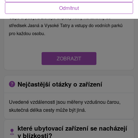
Od 1 Noci
Snídaně, Polopenze
9,2
(459 recenzí)
Odmítnut
Užijte si pobyt a získejte skipasy/lístky na lanovky do
středisek Jasná a Vysoké Tatry a vstupy do vodních parků
pro každou osobu.
ZOBRAZIT
Nejčastější otázky o zařízení
Uvedené vzdálenosti jsou měřeny vzdušnou čarou,
skutečná délka cesty může být jiná.
které ubytovací zařízení se nacházejí
v blízkosti?