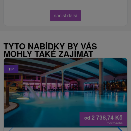
načíst další
TYTO NABÍDKY BY VÁS
MOHLY TAKÉ ZAJÍMAT
TIP
2 738,74
Kč
od
/noc/osoba